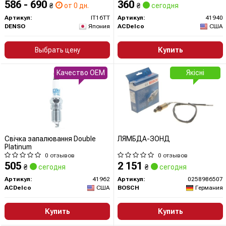
586 - 690
360
₴
от 0 дн.
₴
сегодня
Артикул:
IT16TT
Артикул:
41940
DENSO
Япония
ACDelco
США
Выбрать цену
Купить
Качество OEM
Якісні
Свічка запалювання Double
ЛЯМБДА-ЗОНД
Platinum
0 отзывов
0 отзывов
505
2 151
₴
сегодня
₴
сегодня
Артикул:
41962
Артикул:
0258986507
ACDelco
США
BOSCH
Германия
Купить
Купить