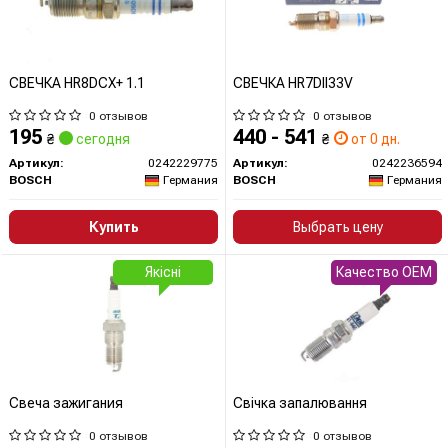
СВЕЧКА HR8DCX+ 1.1
СВЕЧКА HR7DII33V
0 отзывов
0 отзывов
195
440 - 541
₴
сегодня
₴
от 0 дн.
Артикул:
0242229775
Артикул:
0242236594
BOSCH
Германия
BOSCH
Германия
Купить
Выбрать цену
Якісні
Качество OEM
Свеча зажигания
Свічка запалювання
0 отзывов
0 отзывов