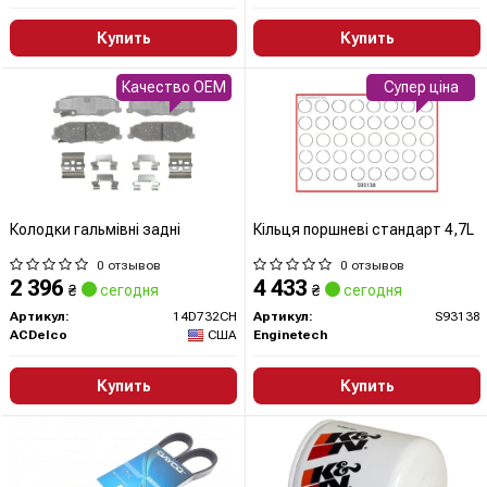
Купить
Купить
Качество OEM
Супер ціна
Колодки гальмівні задні
Кільця поршневі стандарт 4,7L
0 отзывов
0 отзывов
2 396
4 433
₴
сегодня
₴
сегодня
Артикул:
14D732CH
Артикул:
S93138
ACDelco
США
Enginetech
Купить
Купить