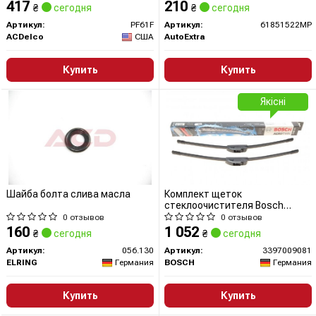
417
210
₴
сегодня
₴
сегодня
Артикул:
PF61F
Артикул:
61851522MP
ACDelco
США
AutoExtra
Купить
Купить
Якісні
Шайба болта слива масла
Комплект щеток
стеклоочистителя Bosch
500мм
0 отзывов
0 отзывов
160
1 052
₴
сегодня
₴
сегодня
Артикул:
056.130
Артикул:
3397009081
ELRING
Германия
BOSCH
Германия
Купить
Купить