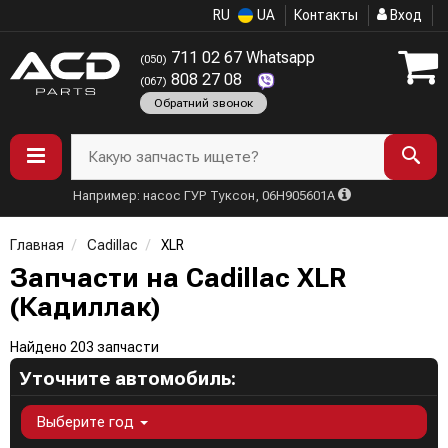
RU
UA
Контакты
Вход
711 02 67 Whatsapp
(050)
808 27 08
(067)
Обратний звонок
Какую запчасть ищете?
Например: насос ГУР Туксон, 06H905601A
Главная
Cadillac
XLR
Запчасти на Cadillac XLR
(Кадиллак)
Найдено 203 запчасти
Уточните автомобиль:
Выберите год