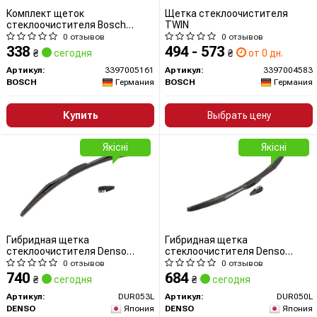
Комплект щеток
Щетка стеклоочистителя
стеклоочистителя Bosch
TWIN
500мм
0 отзывов
0 отзывов
338
494 - 573
₴
сегодня
₴
от 0 дн.
Артикул:
3397005161
Артикул:
3397004583
BOSCH
Германия
BOSCH
Германия
Купить
Выбрать цену
Якісні
Якісні
Гибридная щетка
Гибридная щетка
стеклоочистителя Denso
стеклоочистителя Denso
Hybrid 525мм
Hybrid 500мм
0 отзывов
0 отзывов
740
684
₴
сегодня
₴
сегодня
Артикул:
DUR053L
Артикул:
DUR050L
DENSO
Япония
DENSO
Япония