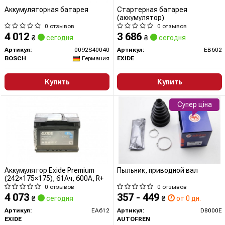
Аккумуляторная батарея
Стартерная батарея
(аккумулятор)
0 отзывов
0 отзывов
4 012
3 686
₴
сегодня
₴
сегодня
Артикул:
0092S40040
Артикул:
EB602
BOSCH
Германия
EXIDE
Купить
Купить
Супер ціна
Аккумулятор Exide Premium
Пыльник, приводной вал
(242×175×175), 61Ач, 600А, R+
0 отзывов
0 отзывов
4 073
357 - 449
₴
сегодня
₴
от 0 дн.
Артикул:
EA612
Артикул:
D8000E
EXIDE
AUTOFREN