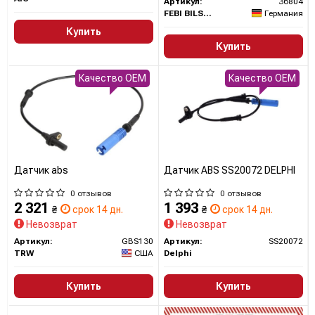
Артикул:
36804
FEBI BILSTEIN
Германия
Купить
Купить
Качество OEM
Качество OEM
Датчик abs
Датчик ABS SS20072 DELPHI
0 отзывов
0 отзывов
2 321
1 393
₴
срок 14 дн.
₴
срок 14 дн.
Невозврат
Невозврат
Артикул:
GBS130
Артикул:
SS20072
TRW
США
Delphi
Купить
Купить