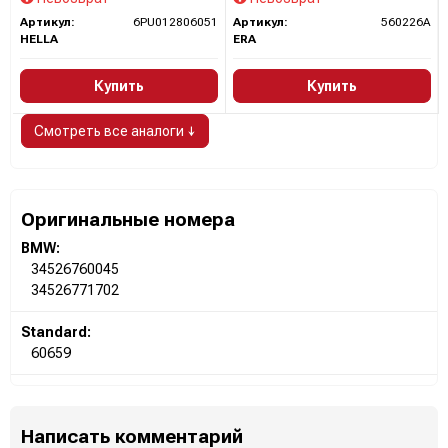
Артикул:
6PU012806051
Артикул:
560226A
HELLA
ERA
Купить
Купить
Смотреть все аналоги ↓
Оригинальные номера
BMW:
34526760045
34526771702
Standard:
60659
Написать комментарий