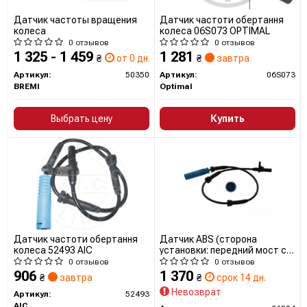
Датчик частоты вращения
Датчик частоти обертання
колеса
колеса 06S073 OPTIMAL
0 отзывов
0 отзывов
1 325 - 1 459
1 281
₴
от 0 дн.
₴
завтра
Артикул:
50350
Артикул:
06S073
BREMI
Optimal
Выбрать цену
Купить
Датчик частоти обертання
Датчик ABS (сторона
колеса 52493 AIC
установки: передний мост с
обеих сторон)
0 отзывов
0 отзывов
906
1 370
₴
завтра
₴
срок 14 дн.
Невозврат
Артикул:
52493
AIC