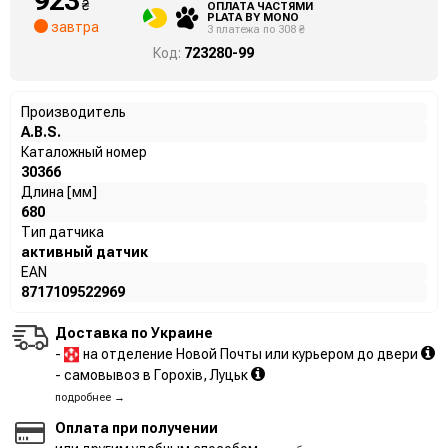
923
₴
ОПЛАТА ЧАСТЯМИ
PLATA BY MONO
завтра
3 платежа по 308 ₴
Код:
723280-99
Производитель
A.B.S.
Каталожный номер
30366
Длина [мм]
680
Тип датчика
активный датчик
EAN
8717109522969
Доставка по Украине
-
на отделение Новой Почты или курьером до двери
- самовывоз в Горохів, Луцьк
подробнее →
Оплата при получении