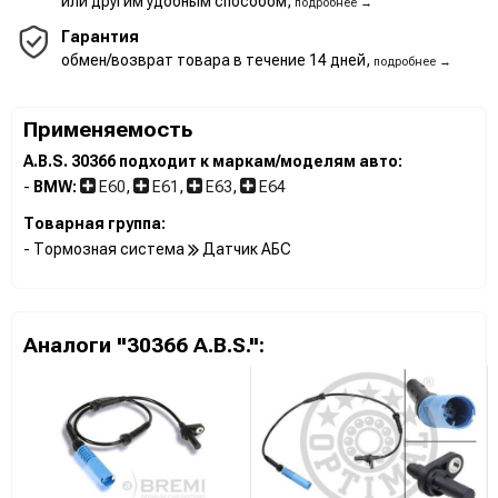
или другим удобным способом,
подробнее →
Гарантия
обмен/возврат товара в течение 14 дней,
подробнее →
Применяемость
A.B.S. 30366 подходит к маркам/моделям авто:
-
BMW:
E60
,
E61
,
E63
,
E64
Товарная группа:
- Тормозная система
Датчик АБС
Аналоги "30366 A.B.S.":