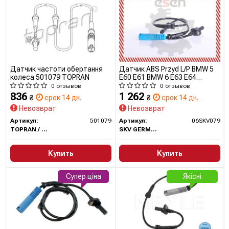
Датчик частоти обертання
Датчик ABS Przуd L/P BMW 5
колеса 501079 TOPRAN
E60 E61 BMW 6 E63 E64
06SKV079 SKV
0 отзывов
0 отзывов
836
1 262
₴
срок 14 дн.
₴
срок 14 дн.
Невозврат
Невозврат
Артикул:
501079
Артикул:
06SKV079
TOPRAN / HANS PRIES
SKV GERMANY
Купить
Купить
Супер ціна
Якісні