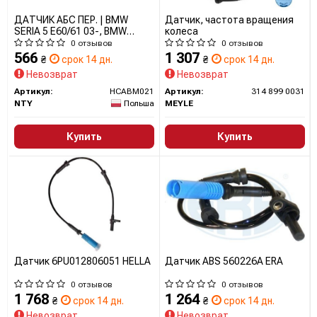
ДАТЧИК АБС ПЕР. | BMW
Датчик, частота вращения
SERIA 5 E60/61 03-, BMW
колеса
SERIA 6 E63/64 04- Л/П
0 отзывов
0 отзывов
HCABM021 NTY
566
1 307
₴
срок 14 дн.
₴
срок 14 дн.
Невозврат
Невозврат
Артикул:
HCABM021
Артикул:
314 899 0031
NTY
Польша
MEYLE
Купить
Купить
Датчик 6PU012806051 HELLA
Датчик ABS 560226A ERA
0 отзывов
0 отзывов
1 768
1 264
₴
срок 14 дн.
₴
срок 14 дн.
Невозврат
Невозврат