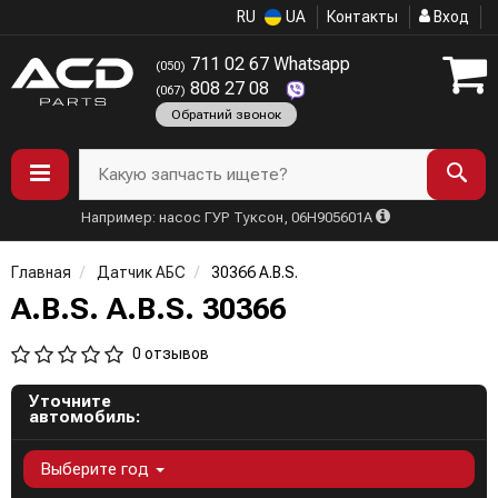
RU
UA
Контакты
Вход
711 02 67 Whatsapp
(050)
808 27 08
(067)
Обратний звонок
Какую запчасть ищете?
Например: насос ГУР Туксон, 06H905601A
Главная
Датчик АБС
30366 A.B.S.
A.B.S. A.B.S. 30366
0 отзывов
Уточните
автомобиль:
Выберите год