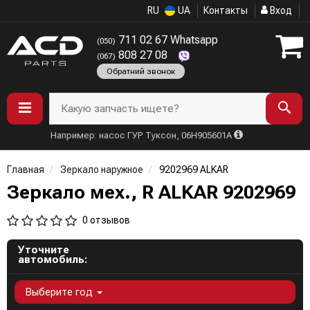
RU
UA
Контакты
Вход
711 02 67 Whatsapp
(050)
808 27 08
(067)
Обратний звонок
Какую запчасть ищете?
Например: насос ГУР Туксон, 06H905601A
Главная
Зеркало наружное
9202969 ALKAR
Зеркало мех., R ALKAR 9202969
0 отзывов
Уточните
автомобиль:
Выберите год