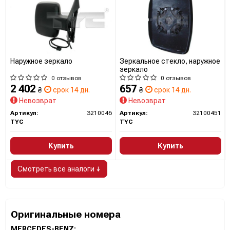
Наружное зеркало
Зеркальное стекло, наружное
зеркало
0 отзывов
0 отзывов
2 402
657
₴
срок 14 дн.
₴
срок 14 дн.
Невозврат
Невозврат
Артикул:
3210046
Артикул:
32100451
TYC
TYC
Купить
Купить
Смотреть все аналоги ↓
Оригинальные номера
MERCEDES-BENZ: