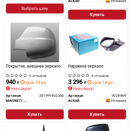
ALKAR
Испания
Выбрать цену
Купить
Покрытие, внешнее зеркало
Наружное зеркало
0 отзывов
0 отзывов
940
3 296
₴
срок 14 дн.
₴
срок 14 дн.
Невозврат
Невозврат
Артикул:
351991802360
Артикул:
9228969
MAGNETI MARELLI
ALKAR
Испания
Купить
Купить