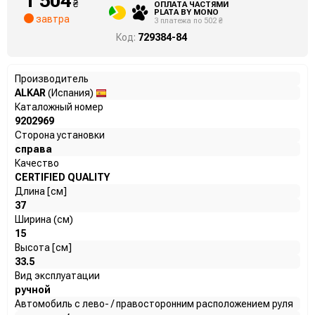
1 504
₴
ОПЛАТА ЧАСТЯМИ
PLATA BY MONO
завтра
3 платежа по 502 ₴
Код:
729384-84
Производитель
ALKAR
(Испания)
Каталожный номер
9202969
Сторона установки
справа
Качество
CERTIFIED QUALITY
Длина [см]
37
Ширина (см)
15
Высота [см]
33.5
Вид эксплуатации
ручной
Автомобиль с лево- / правосторонним расположением руля