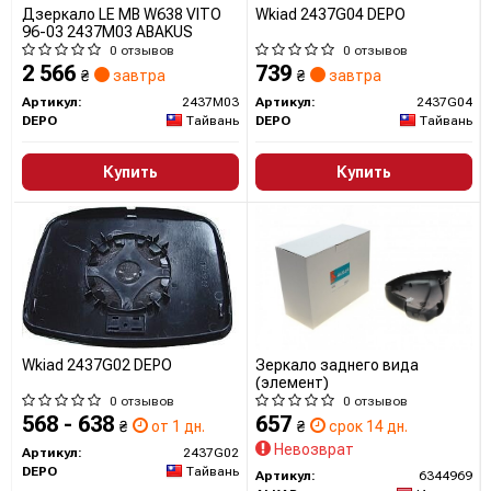
Дзеркало LE MB W638 VITO
Wkіad 2437G04 DEPO
96-03 2437M03 ABAKUS
0 отзывов
0 отзывов
2 566
739
₴
завтра
₴
завтра
Артикул:
2437M03
Артикул:
2437G04
DEPO
Тайвань
DEPO
Тайвань
Купить
Купить
Wkіad 2437G02 DEPO
Зеркало заднего вида
(элемент)
0 отзывов
0 отзывов
568 - 638
657
₴
от 1 дн.
₴
срок 14 дн.
Невозврат
Артикул:
2437G02
DEPO
Тайвань
Артикул:
6344969