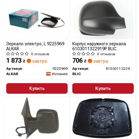
Зеркало электро, L 9225969
Корпус наружного зеркала
ALKAR
6103011322919P BLIC
0 отзывов
0 отзывов
1 873
706
₴
завтра
₴
завтра
Артикул:
9225969
Артикул:
6103011322919P
ALKAR
Испания
BLIC
Купить
Купить