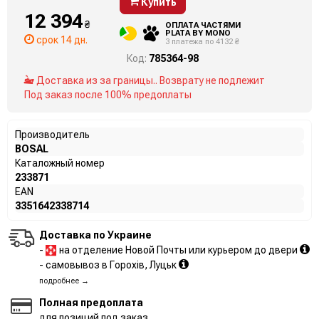
Купить
12 394
₴
ОПЛАТА ЧАСТЯМИ
PLATA BY MONO
срок 14 дн.
3 платежа по 4132 ₴
Код:
785364-98
Доставка из за границы.. Возврату не подлежит
Под заказ после 100% предоплаты
Производитель
BOSAL
Каталожный номер
233871
EAN
3351642338714
Доставка по Украине
-
на отделение Новой Почты или курьером до двери
- самовывоз в Горохів, Луцьк
подробнее →
Полная предоплата
для позиций под заказ