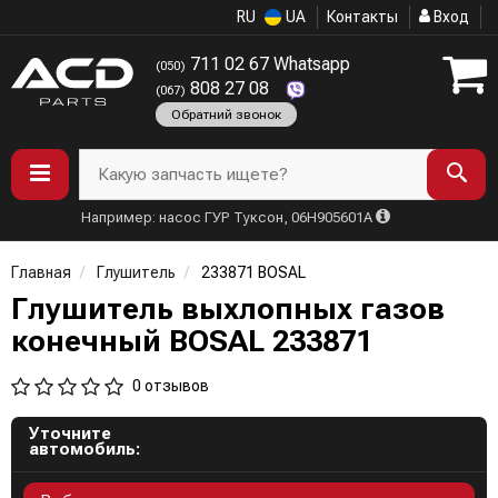
RU
UA
Контакты
Вход
711 02 67 Whatsapp
(050)
808 27 08
(067)
Обратний звонок
Какую запчасть ищете?
Например: насос ГУР Туксон, 06H905601A
Главная
Глушитель
233871 BOSAL
Глушитель выхлопных газов
конечный BOSAL 233871
0 отзывов
Уточните
автомобиль: