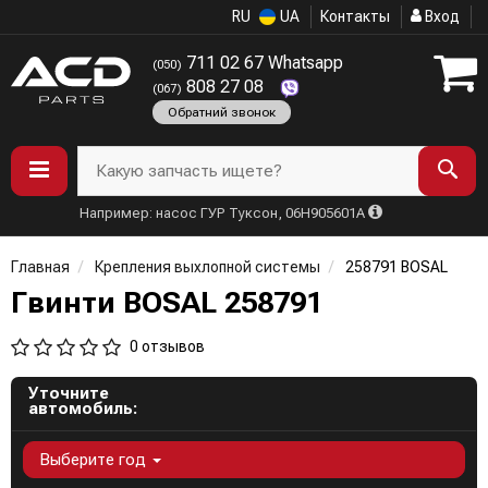
RU
UA
Контакты
Вход
711 02 67 Whatsapp
(050)
808 27 08
(067)
Обратний звонок
Какую запчасть ищете?
Например: насос ГУР Туксон, 06H905601A
Главная
Крепления выхлопной системы
258791 BOSAL
Гвинти BOSAL 258791
0 отзывов
Уточните
автомобиль:
Выберите год