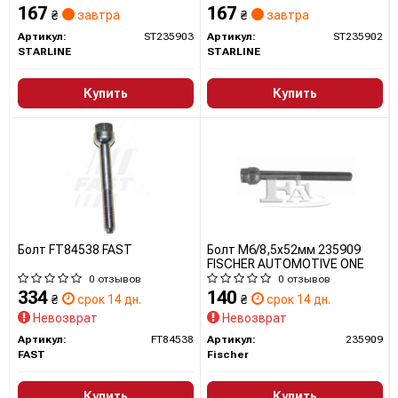
167
167
₴
завтра
₴
завтра
Артикул:
ST235903
Артикул:
ST235902
STARLINE
STARLINE
Купить
Купить
Болт FT84538 FAST
Болт M6/8,5x52мм 235909
FISCHER AUTOMOTIVE ONE
0 отзывов
0 отзывов
334
140
₴
срок 14 дн.
₴
срок 14 дн.
Невозврат
Невозврат
Артикул:
FT84538
Артикул:
235909
FAST
Fischer
Купить
Купить