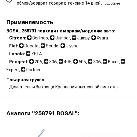
обмен/возврат товара в течение 14 дней,
подробнее →
Применяемость
BOSAL 258791 подходит к маркам/моделям авто:
-
Citroen:
Berlingo
,
Jumper
,
Jumpy
,
Xsara
-
Fiat:
Ducato
,
Scudo
,
Ulysse
-
Lancia:
ZETA
-
Peugeot:
206
,
306
,
406
,
605
,
806
,
Boxer
,
Expert
,
Partner
Товарная группа:
- Двигатель и Выхлоп
Крепления выхлопной системы
Аналоги "258791 BOSAL":