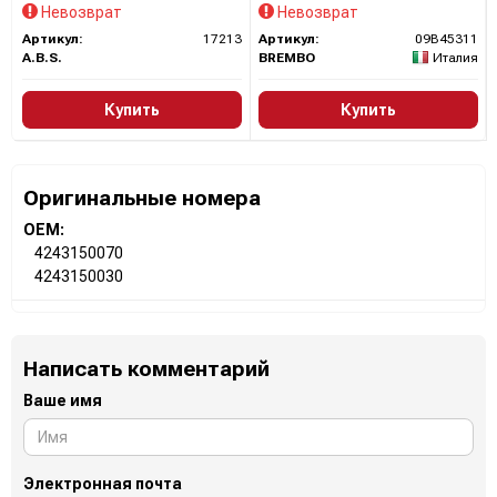
которые значительно улучшили безопасность,
Невозврат
Невозврат
эффективность и комфорт вождения.
Артикул:
17213
Артикул:
09B45311
A.B.S.
BREMBO
Италия
Сайт:
https://www.boschaftermarket.com/
Купить
Купить
Все запчасти BOSCH →
Оригинальные номера
OEM:
4243150070
4243150030
Написать комментарий
Ваше имя
Электронная почта