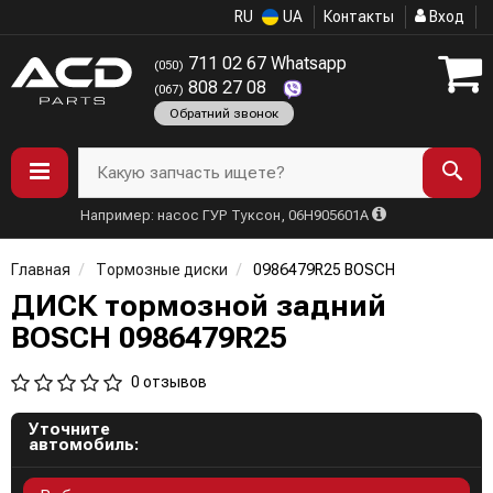
RU
UA
Контакты
Вход
711 02 67 Whatsapp
(050)
808 27 08
(067)
Обратний звонок
Какую запчасть ищете?
Например: насос ГУР Туксон, 06H905601A
Главная
Тормозные диски
0986479R25 BOSCH
ДИСК тормозной задний
BOSCH 0986479R25
0 отзывов
Уточните
автомобиль: