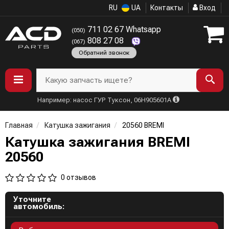
RU
UA
Контакты
Вход
711 02 67 Whatsapp
(050)
808 27 08
(067)
Обратний звонок
Какую запчасть ищете?
Например: насос ГУР Туксон, 06H905601A
Главная
Катушка зажигания
20560 BREMI
Катушка зажигания BREMI
20560
0 отзывов
Уточните
автомобиль: