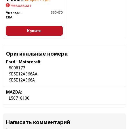
Невозврат
Артикул:
880470
ERA
Купить
Оригинальные номера
Ford - Motorcraft:
5008177
9E5E12A366AA
9E5E12A366A
MAZDA:
L50718100
Написать комментарий