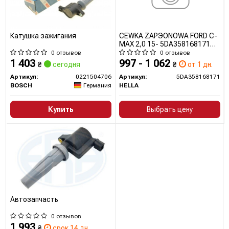
Катушка зажигания
CEWKA ZAPЭONOWA FORD C-
MAX 2,0 15- 5DA358168171
HELLA
0 отзывов
0 отзывов
1 403
997 - 1 062
₴
сегодня
₴
от 1 дн.
Артикул:
0221504706
Артикул:
5DA358168171
BOSCH
Германия
HELLA
Купить
Выбрать цену
Автозапчасть
0 отзывов
1 993
₴
срок 14 дн.