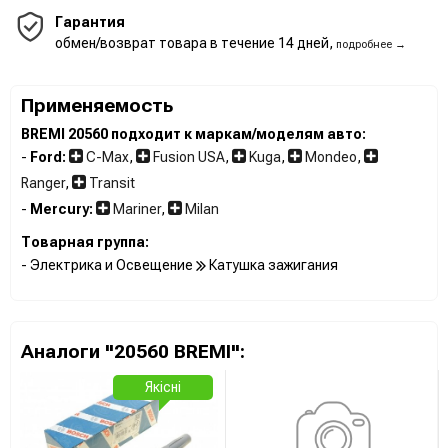
Гарантия
обмен/возврат товара в течение 14 дней,
подробнее →
Применяемость
BREMI 20560 подходит к маркам/моделям авто:
-
Ford:
C-Max
,
Fusion USA
,
Kuga
,
Mondeo
,
Ranger
,
Transit
-
Mercury:
Mariner
,
Milan
Товарная группа:
- Электрика и Освещение
Катушка зажигания
Аналоги "20560 BREMI":
Якісні