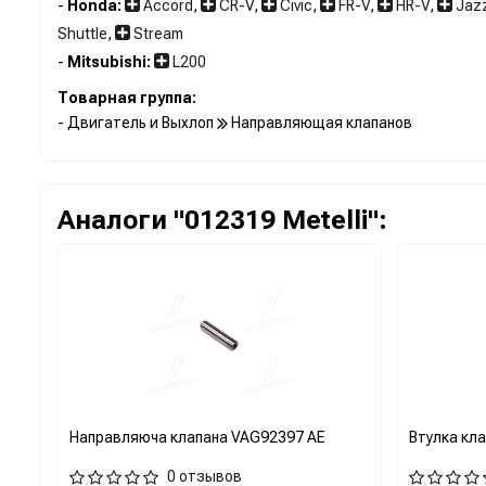
-
Honda:
Accord
,
CR-V
,
Civic
,
FR-V
,
HR-V
,
Jaz
Shuttle
,
Stream
-
Mitsubishi:
L200
Товарная группа:
- Двигатель и Выхлоп
Направляющая клапанов
Аналоги "012319 Metelli":
Направляюча клапана VAG92397 AE
Втулка кл
0 отзывов