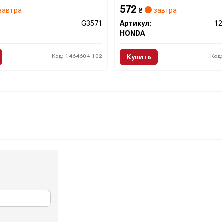
572
завтра
₴
завтра
G3571
Артикул:
1
HONDA
Код: 1464604-102
Код
Купить