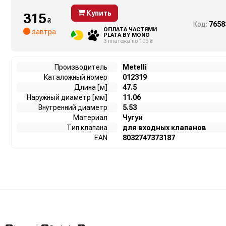
Купить
315
₴
Код:
7658
ОПЛАТА ЧАСТЯМИ
завтра
PLATA BY MONO
3 платежа по 105 ₴
Производитель
Metelli
Каталожный номер
012319
Длина [м]
47.5
Наружный диаметр [мм]
11.06
Внутренний диаметр
5.53
Материал
Чугун
Тип клапана
для входных клапанов
EAN
8032747373187