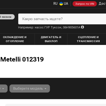
RU
UA
Дост
Запрос по VIN
й звонок
Какую запчасть ищете?
Например: насос ГУР Туксон, 06H905601A
ОХЛАЖДЕНИЕ И
ДВИГАТЕЛЬ И
СЦЕПЛЕНИЕ И
ОТОПЛЕНИЕ
ВЫХЛОП
ТРАНСМИССИЯ
etelli 012319
у
Выберите модель