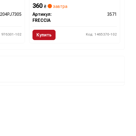
360
₴
завтра
2204PJ7305
Артикул:
3571
FRECCIA
: 976301-102
Код: 1465370-102
Купить