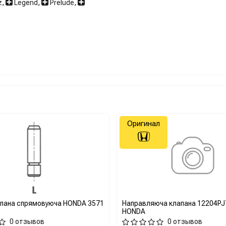
z
,
Legend
,
Prelude
,
Оригинал
апана спрямовуюча HONDA 3571
Направляюча клапана 12204PJ
HONDA
0 отзывов
0 отзывов