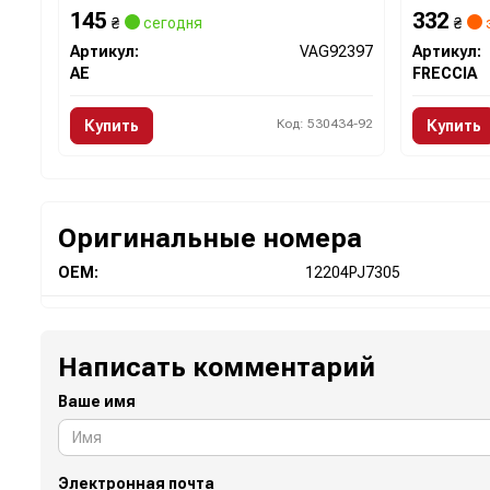
145
332
₴
сегодня
₴
Артикул:
VAG92397
Артикул:
AE
FRECCIA
Код: 530434-92
Купить
Купить
Оригинальные номера
OEM:
12204PJ7305
Написать комментарий
Ваше имя
Электронная почта