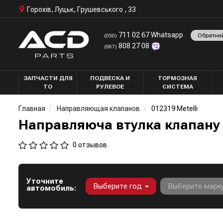
Горохів, Луцьк, Грушевського , 33
711 02 67 Whatsapp
Обратни
(050)
808 27 08
(067)
ЗАПЧАСТИ ДЛЯ
ПОДВЕСКА И
ТОРМОЗНАЯ
ТО
РУЛЕВОЕ
СИСТЕМА
Главная
Направляющая клапанов
012319 Metelli
Направляюча втулка клапану M
0 отзывов
Уточните
Выберите год
Выберите марк
автомобиль: