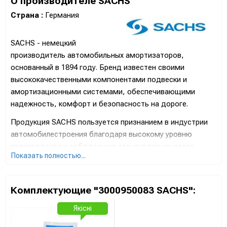
О производителе SACHS
Страна :
Германия
SACHS - немецкий
производитель автомобильных амортизаторов,
основанный в 1894 году. Бренд известен своими
высококачественными компонентами подвески и
амортизационными системами, обеспечивающими
надежность, комфорт и безопасность на дороге.
Продукция SACHS пользуется признанием в индустрии
автомобилестроения благодаря высокому уровню
производства и соблюдению стандартов качества.
Показать полностью...
Амортизаторы SACHS известны своей эффективностью,
стойкостью к нагрузкам и оптимальной работой в
различных условиях.
Комплектующие "3000950083 SACHS":
Бренд SACHS значительно инвестирует в исследования
Якісні
и разработку новейших технологий для повышения
производительности и обеспечения отличных