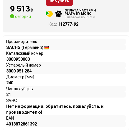
Купить
9 513
₴
ОПЛАТА ЧАСТЯМИ
PLATA BY MONO
сегодня
3 платежа по 3171 ₴
Код:
112777-92
Производитель
SACHS
(Германия)
Каталожный номер
3000950083
Устарелый номер
3000 951 284
Диаметр [мм]
240
Число зубцов
21
SVHC
Нет информации. обратитесь. пожалуйста. к
производителю!
EAN
4013872861392