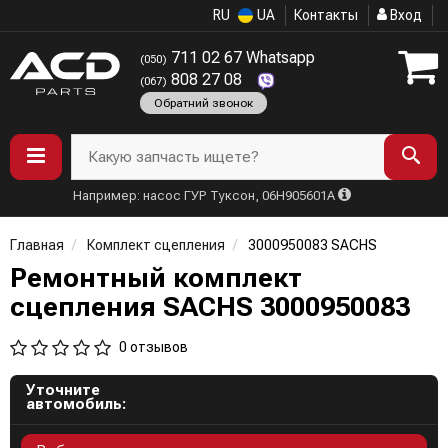
RU
UA
Контакты
Вход
711 02 67 Whatsapp
(050)
808 27 08
(067)
Обратний звонок
Какую запчасть ищете?
Например: насос ГУР Туксон, 06H905601A
Главная
Комплект сцепления
3000950083 SACHS
Ремонтный комплект
сцепления SACHS 3000950083
0 отзывов
Уточните
автомобиль: