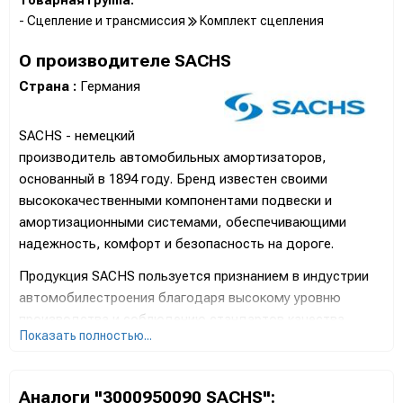
- Сцепление и трансмиссия
Комплект сцепления
О производителе SACHS
Страна :
Германия
SACHS - немецкий
производитель автомобильных амортизаторов,
основанный в 1894 году. Бренд известен своими
высококачественными компонентами подвески и
амортизационными системами, обеспечивающими
надежность, комфорт и безопасность на дороге.
Продукция SACHS пользуется признанием в индустрии
автомобилестроения благодаря высокому уровню
производства и соблюдению стандартов качества.
Показать полностью...
Амортизаторы SACHS известны своей эффективностью,
стойкостью к нагрузкам и оптимальной работой в
различных условиях.
Аналоги "3000950090 SACHS":