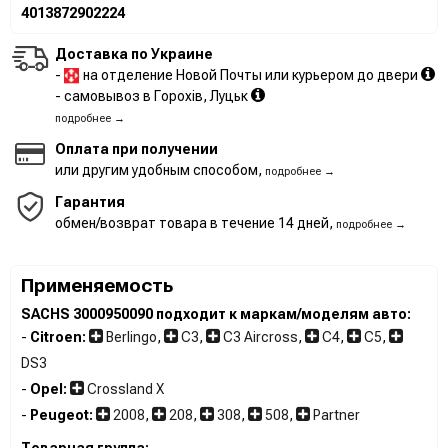
4013872902224
Доставка по Украине
-
на отделение Новой Почты или курьером до двери
- самовывоз в Горохів, Луцьк
подробнее →
Оплата при получении
или другим удобным способом,
подробнее →
Гарантия
обмен/возврат товара в течение 14 дней,
подробнее →
Применяемость
SACHS 3000950090 подходит к маркам/моделям авто:
-
Citroen:
Berlingo
,
C3
,
C3 Aircross
,
C4
,
C5
,
DS3
-
Opel:
Crossland X
-
Peugeot:
2008
,
208
,
308
,
508
,
Partner
Товарная группа: