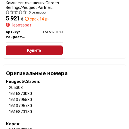
Комплект зчеплення Citroen
Berlingo/Peugeot Partner
1.6HDI 10- (d=228mm)
0 отзывов
(+вижимний) (66/80kw)
5 921
₴
срок 14 дн.
1616870180
Невозврат
CITROEN/PEUGEOT
Артикул:
1616870180
Peugeot/Citroen
Купить
Оригинальные номера
Peugeot/Citroen:
205303
1616870080
1610796580
1610796780
1616870180
Корея: