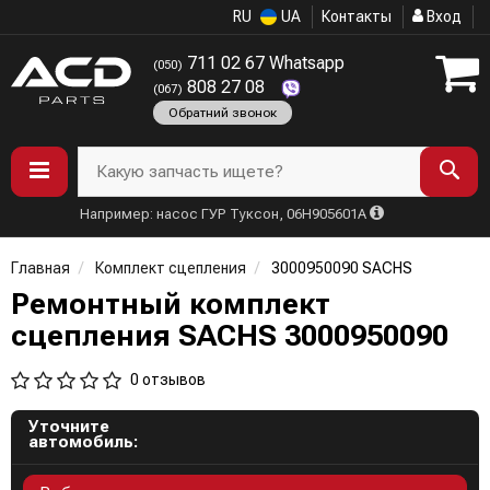
RU
UA
Контакты
Вход
711 02 67 Whatsapp
(050)
808 27 08
(067)
Обратний звонок
Какую запчасть ищете?
Например: насос ГУР Туксон, 06H905601A
Главная
Комплект сцепления
3000950090 SACHS
Ремонтный комплект
сцепления SACHS 3000950090
0 отзывов
Уточните
автомобиль: