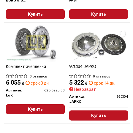
BORG & BECK
FAST
Купить
Купить
Комплект зчеплення
92CI04 JAPKO
0 отзывов
0 отзывов
6 055
5 322
₴
срок 3 дн.
₴
срок 14 дн.
Невозврат
Артикул:
623 3225 00
LuK
Артикул:
92CI04
JAPKO
Купить
Купить