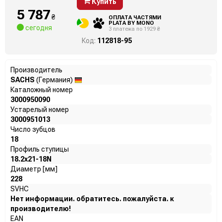
Купить
5 787
₴
ОПЛАТА ЧАСТЯМИ
PLATA BY MONO
сегодня
3 платежа по 1929 ₴
Код:
112818-95
Производитель
SACHS
(Германия)
Каталожный номер
3000950090
Устарелый номер
3000951013
Число зубцов
18
Профиль ступицы
18.2x21-18N
Диаметр [мм]
228
SVHC
Нет информации. обратитесь. пожалуйста. к
производителю!
EAN