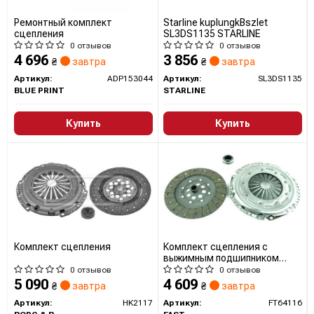
Ремонтный комплект
Starline kuplungkВszlet
сцепления
SL3DS1135 STARLINE
0 отзывов
0 отзывов
4 696
3 856
₴
завтра
₴
завтра
Артикул:
ADP153044
Артикул:
SL3DS1135
BLUE PRINT
STARLINE
Купить
Купить
Комплект сцепления
Комплект сцепления с
выжимным подшипником
Citroen Berlingo II, C4,
0 отзывов
0 отзывов
C5/Peugeot 308 1.6 Hdi (08-)
5 090
4 609
₴
завтра
₴
завтра
(FT64116) Fast
Артикул:
HK2117
Артикул:
FT64116