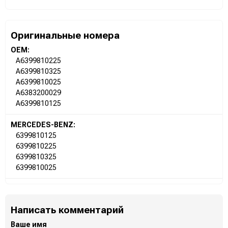
Оригинальные номера
OEM:
A6399810225
A6399810325
A6399810025
A6383200029
A6399810125
MERCEDES-BENZ:
6399810125
6399810225
6399810325
6399810025
Написать комментарий
Ваше имя