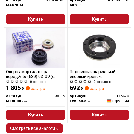
MAGNUM TECHNOLOGY
MEYLE
Купить
Купить
Опора амортизатора
Подшипник шариковый
перед.Vito (639) 03-09 (с
опорный крепеж
подшипником) 06119
амортизатора
0 отзывов
0 отзывов
METALCAUCHO
1 805
692
₴
завтра
₴
завтра
Артикул:
06119
Артикул:
173373
Metalcaucho
FEBI BILSTEIN
Германия
Купить
Купить
Смотреть все аналоги ↓