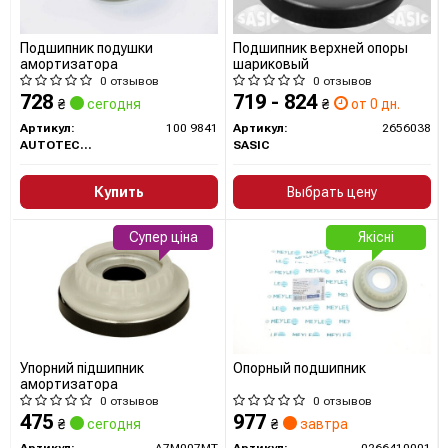
Подшипник подушки
Подшипник верхней опоры
амортизатора
шариковый
0 отзывов
0 отзывов
728
719 - 824
₴
сегодня
₴
от 0 дн.
Артикул:
100 9841
Артикул:
2656038
AUTOTECHTEILE
SASIC
Купить
Выбрать цену
Супер ціна
Якісні
Упорний підшипник
Опорный подшипник
амортизатора
0 отзывов
0 отзывов
475
977
₴
сегодня
₴
завтра
Артикул:
A7M007MT
Артикул:
0266410001