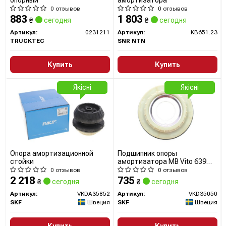
0 отзывов
0 отзывов
883
1 803
₴
сегодня
₴
сегодня
Артикул:
0231211
Артикул:
KB651.23
TRUCKTEC
SNR NTN
Купить
Купить
Якісні
Якісні
Опора амортизационной
Подшипник опоры
стойки
амортизатора MB Vito 639
(VKD 35050) SKF
0 отзывов
0 отзывов
2 218
735
₴
сегодня
₴
сегодня
Артикул:
VKDA35852
Артикул:
VKD35050
SKF
Швеция
SKF
Швеция
Купить
Купить