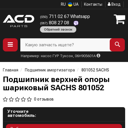
RU
UA
Контакты
Вход
711 02 67 Whatsapp
(050)
808 27 08
(067)
Обратний звонок
Какую запчасть ищете?
Например: насос ГУР Туксон, 06H905601A
Главная
Подшипник амортизатора
801052 SACHS
Подшипник верхней опоры
шариковый SACHS 801052
0 отзывов
Уточните
автомобиль: