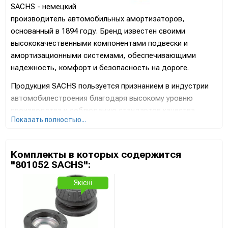
SACHS - немецкий
производитель автомобильных амортизаторов,
основанный в 1894 году. Бренд известен своими
высококачественными компонентами подвески и
амортизационными системами, обеспечивающими
надежность, комфорт и безопасность на дороге.
Продукция SACHS пользуется признанием в индустрии
автомобилестроения благодаря высокому уровню
производства и соблюдению стандартов качества.
Показать полностью...
Амортизаторы SACHS известны своей эффективностью,
стойкостью к нагрузкам и оптимальной работой в
различных условиях.
Комплекты в которых содержится
"801052 SACHS":
Бренд SACHS значительно инвестирует в исследования
и разработку новейших технологий для повышения
Якісні
производительности и обеспечения отличных
характеристик амортизации транспортных средств. Их
продукция широко используется в автопромышленности
и спорте, подтверждая высокий статус бренда.