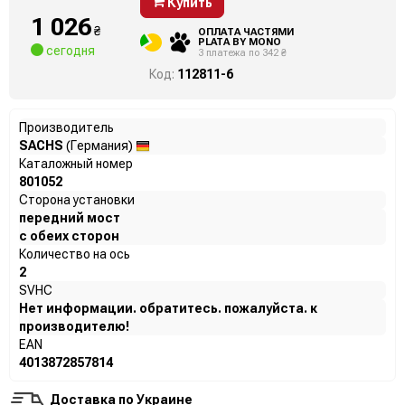
Купить
1 026
₴
ОПЛАТА ЧАСТЯМИ
PLATA BY MONO
сегодня
3 платежа по 342 ₴
Код:
112811-6
Производитель
SACHS
(Германия)
Каталожный номер
801052
Сторона установки
передний мост
с обеих сторон
Количество на ось
2
SVHC
Нет информации. обратитесь. пожалуйста. к
производителю!
EAN
4013872857814
Доставка по Украине