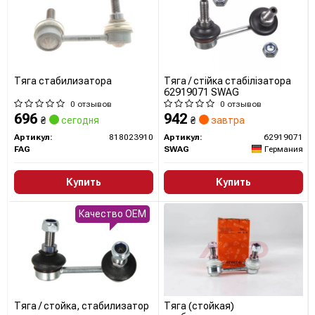
Тяга стабилизатора
Тяга / стійка стабілізатора
62919071 SWAG
0 отзывов
0 отзывов
696
942
₴
сегодня
₴
завтра
Артикул:
818023910
Артикул:
62919071
FAG
SWAG
Германия
Купить
Купить
Качество OEM
Тяга / стойка, стабилизатор
Тяга (стойкая)