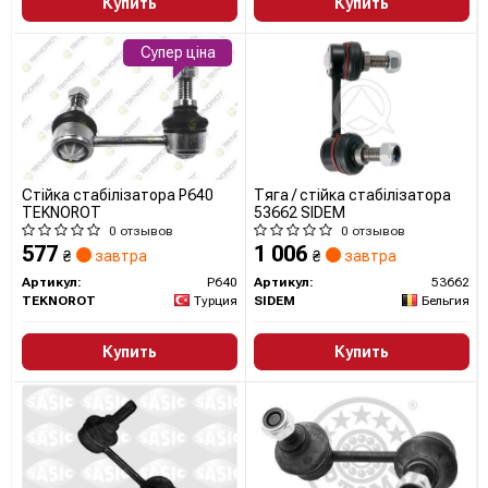
Купить
Купить
Супер ціна
Стійка стабілізатора P640
Тяга / стійка стабілізатора
TEKNOROT
53662 SIDEM
0 отзывов
0 отзывов
577
1 006
₴
завтра
₴
завтра
Артикул:
P640
Артикул:
53662
TEKNOROT
Турция
SIDEM
Бельгия
Купить
Купить