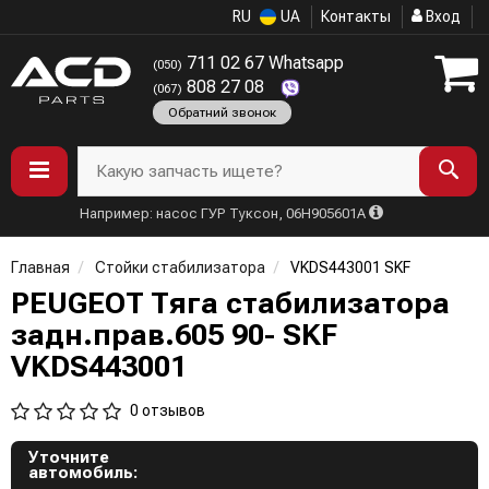
RU
UA
Контакты
Вход
711 02 67 Whatsapp
(050)
808 27 08
(067)
Обратний звонок
Какую запчасть ищете?
Например: насос ГУР Туксон, 06H905601A
Главная
Стойки стабилизатора
VKDS443001 SKF
PEUGEOT Тяга стабилизатора
задн.прав.605 90- SKF
VKDS443001
0 отзывов
Уточните
автомобиль: