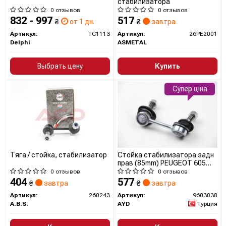
стабилизатора
0 отзывов
0 отзывов
832 - 997
517
₴
от 1 дн.
₴
завтра
Артикул:
TC1113
Артикул:
26PE2001
Delphi
ASMETAL
Выбрать цену
Купить
Супер ціна
Тяга / стойка, стабилизатор
Стойка стабилизатора задн
прав (85mm) PEUGEOT 605
(6B) (-99), 607 (9D, 9U) (00-)
0 отзывов
0 отзывов
(96-03038) AYD
404
577
₴
завтра
₴
завтра
Артикул:
260243
Артикул:
9603038
A.B.S.
AYD
Турция