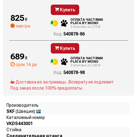
Купить
825
₴
ОПЛАТА ЧАСТЯМИ
PLATA BY MONO
завтра
3 платежа по 275 ₴
Код:
540878-86
Купить
689
₴
ОПЛАТА ЧАСТЯМИ
PLATA BY MONO
срок 14 дн.
3 платежа по 230 ₴
Код:
540878-98
Доставка из за границы.. Возврату не подлежит
Под заказ после 100% предоплаты
Производитель
SKF
(Швеция)
Каталожный номер
VKDS443001
Стойка
Соединительная штанга