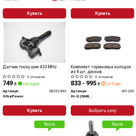
Купить
Купить
Датчик тиску шин 433 MHz
Комплект тормозных колодок
из 4 шт. дисков
0 отзывов
0 отзывов
749
833 - 995
₴
сегодня
₴
от 0 дн.
Артикул:
68252493
Артикул:
SP1205
UltraPower
Hi-Q (SANGSIN)
Купить
Выбрать цену
Якісні
Якісні