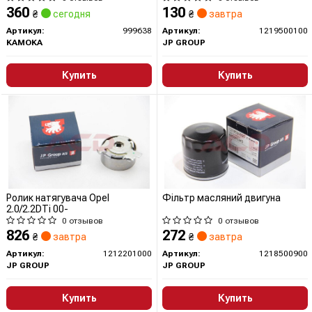
360
130
₴
сегодня
₴
завтра
Артикул:
999638
Артикул:
1219500100
KAMOKA
JP GROUP
Купить
Купить
Ролик натягувача Opel
Фільтр масляний двигуна
2.0/2.2DTi 00-
0 отзывов
0 отзывов
826
272
₴
завтра
₴
завтра
Артикул:
1212201000
Артикул:
1218500900
JP GROUP
JP GROUP
Купить
Купить