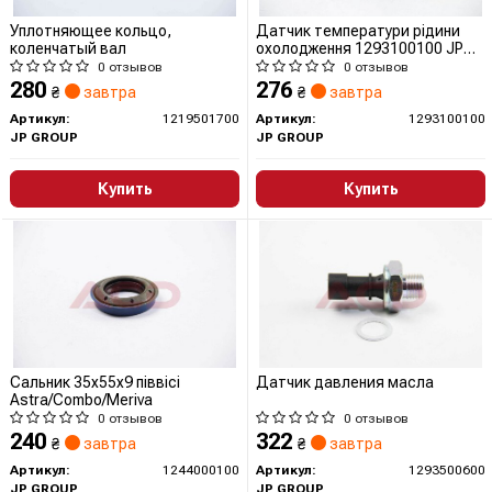
Уплотняющее кольцо,
Датчик температури рідини
коленчатый вал
охолодження 1293100100 JP
GROUP (QUINTON HAZELL)
0 отзывов
0 отзывов
280
276
₴
завтра
₴
завтра
Артикул:
1219501700
Артикул:
1293100100
JP GROUP
JP GROUP
Купить
Купить
Сальник 35x55x9 піввісі
Датчик давления масла
Astra/Combo/Meriva
0 отзывов
0 отзывов
240
322
₴
завтра
₴
завтра
Артикул:
1244000100
Артикул:
1293500600
JP GROUP
JP GROUP