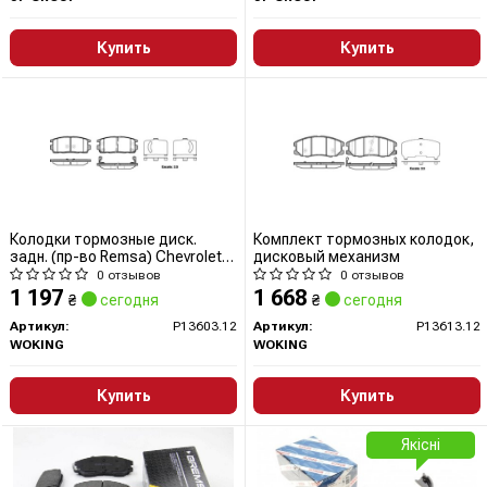
Купить
Купить
Колодки тормозные диск.
Комплект тормозных колодок,
задн. (пр-во Remsa) Chevrolet
дисковый механизм
Captiva Antara 06> (P13603.12)
0 отзывов
0 отзывов
WOKING
1 197
1 668
₴
сегодня
₴
сегодня
Артикул:
P13603.12
Артикул:
P13613.12
WOKING
WOKING
Купить
Купить
Якісні