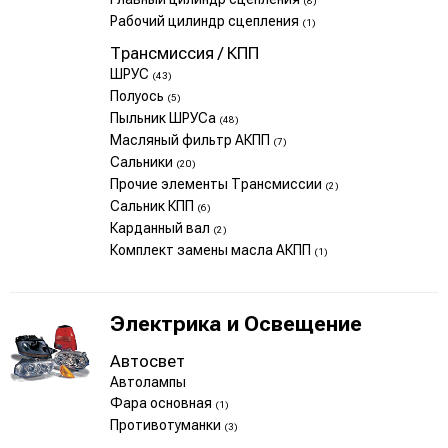
(8)
Рабочий цилиндр сцепления
(1)
Трансмиссия / КПП
ШРУС
(43)
Полуось
(5)
Пыльник ШРУСа
(48)
Масляный фильтр АКПП
(7)
Сальники
(20)
Прочие элементы Трансмиссии
(2)
Сальник КПП
(6)
Карданный вал
(2)
Комплект замены масла АКПП
(1)
Электрика и Освещение
Автосвет
Автолампы
Фара основная
(1)
Противотуманки
(3)