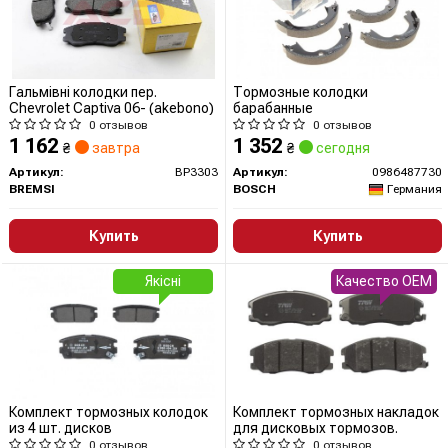
Гальмівні колодки пер.
Тормозные колодки
Chevrolet Captiva 06- (akebono)
барабанные
0 отзывов
0 отзывов
1 162
1 352
₴
завтра
₴
сегодня
Артикул:
BP3303
Артикул:
0986487730
BREMSI
BOSCH
Германия
Купить
Купить
Якісні
Качество OEM
Комплект тормозных колодок
Комплект тормозных накладок
из 4 шт. дисков
для дисковых тормозов.
0 отзывов
0 отзывов