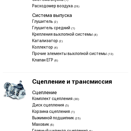
Расходомер воздуха
(28)
Система выпуска
Глушитель
(2)
Глушитель средний
(1)
Крепления выхлопной системы
(4)
Катализатор
(2)
Коллектор
(4)
Прочие элементы выхлопной системы
(13)
Клапан ЕГР
(6)
Сцепление и трансмиссия
Сцепление
Комплект сцепления
(30)
Диск сцепления
(5)
Корзина сцепления
(1)
Выжимной подшипник
(25)
Маховик
(8)
Главный цилиндр сцепления