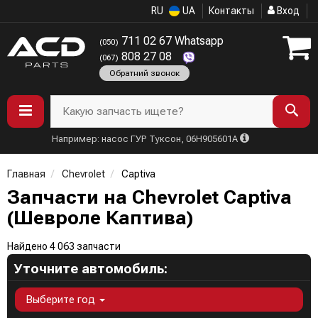
RU
UA
Контакты
Вход
711 02 67 Whatsapp
(050)
808 27 08
(067)
Обратний звонок
Какую запчасть ищете?
Например: насос ГУР Туксон, 06H905601A
Главная
Chevrolet
Captiva
Запчасти на Chevrolet Captiva
(Шевроле Каптива)
Найдено 4 063 запчасти
Уточните автомобиль:
Выберите год