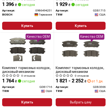
1 396
1 929
₴
сегодня
₴
сегодня
Артикул:
0986494251
Артикул:
GDB1715
BOSCH
Германия
TRW
США
Купить
Купить
Качество OEM
Качество OEM
Комплект тормозных колодок,
Комплект тормозных колодок,
дисковый механизм
дисковый механизм
0 отзывов
0 отзывов
1 764
1 821 - 2 252
₴
сегодня
₴
от 1 дн.
Артикул:
GDB1716
Артикул:
GDB3566
TRW
США
TRW
США
Купить
Выбрать цену