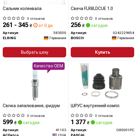
Сальник коленвала
Свеча FLR8LDCUE 1.0
0 отзывов
0 отзывов
261 - 345
256
₴
от 0 дн.
₴
сегодня
Артикул:
583050
Артикул:
0242229654
ELRING
Германия
BOSCH
Германия
Выбрать цену
Купить
Качество OEM
Свічка запалювання, іридіум
ШРУС внутренний компл.
0 отзывов
0 отзывов
599
1 377
₴
сегодня
₴
сегодня
Артикул:
41103
Артикул:
G80001PC
ACDelco
США
PASCAL