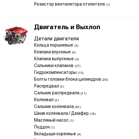
Резистор вентилятора отопителя
(1)
Двигатель и Выхлоп
Детали двигателя
Кольца поршневые
(3)
Клапана впускные
(4)
Клапана выпускные
(3)
Сальники клапанов
(37)
Гидрокомпенсаторы
(13)
Болты головки блока цилиндров
(28)
Распредвал
(2)
Сальник распредвала
(21)
Коленвал
(2)
Сальник коленвала
(62)
Шкив коленвала / Демфер
(18)
Масляный насос
(1)
Поддон
(1)
Вкладыши коренные
(4)