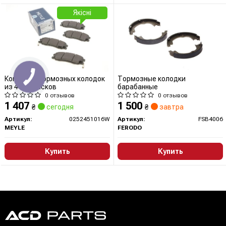
Якісні
Комплект тормозных колодок
Тормозные колодки
из 4 шт. дисков
барабанные
0 отзывов
0 отзывов
1 407
1 500
₴
сегодня
₴
завтра
Артикул:
0252451016W
Артикул:
FSB4006
MEYLE
FERODO
Купить
Купить