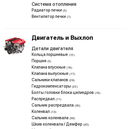
Система отопления
Радиатор печки
(5)
Вентилятор печки
(7)
Двигатель и Выхлоп
Детали двигателя
Кольца поршневые
(12)
Поршня
(5)
Клапана впускные
(18)
Клапана выпускные
(17)
Сальники клапанов
(29)
Гидрокомпенсаторы
(22)
Болты головки блока цилиндров
(16)
Распредвал
(11)
Сальник распредвала
(30)
Коленвал
(13)
Сальник коленвала
(59)
Шкив коленвала / Демфер
(45)