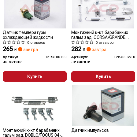
Датчик температуры
Монтажний к-кт барабанних
охлаждающей жидкости
гальм зад. CORSA/GRANDE
PUNTO 05- 203х38
0 отзывов
0 отзывов
265
282
₴
завтра
₴
завтра
Артикул:
1593100100
Артикул:
1264003510
JP GROUP
JP GROUP
Купить
Купить
Монтажний к-кт барабанних
Датчик импульсов
гальм зад. DOBLO/FOCUS 04-