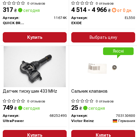
0 отзывов
0 отзывов
317
4 514 - 4 966
₴
сегодня
₴
от 0 дн.
Артикул:
11674K
Артикул:
EL550
QUICK BRAKE
EXIDE
Купить
Выбрать цену
Якісні
Датчик тиску шин 433 MHz
Сальник клапанов
0 отзывов
0 отзывов
749
25
₴
сегодня
₴
сегодня
Артикул:
68252493
Артикул:
703130600
UltraPower
Victor Reinz
Германия
Купить
Купить