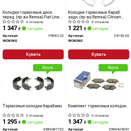
Колодки тормозные диск.
Колодки тормозные бараб.
перед. (пр-во Remsa) Fiat Linea
задн. (пр-во Remsa) Citroen
Punto 500 / Opel Corsa D / PSA
Nemo 1.3 08-,Citroen Nemo 1.3
0 отзывов
0 отзывов
Nemo Bipper 1,3d (P9583.32)
09- (Z4192.00) WOKING
1 347
1 221
₴
сегодня
₴
сегодня
WOKING
Артикул:
P9583.32
Артикул:
Z4192.00
WOKING
WOKING
Купить
Купить
Якісні
Якісні
Тормозные колодки барабаны
Комплект тормозных колодок.
0 отзывов
0 отзывов
1 295
1 347
₴
сегодня
₴
сегодня
Артикул:
0986487702
Артикул:
0986424597