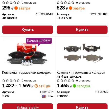
228х42
0 отзывов
0 отзывов
296
528
₴
завтра
₴
завтра
Артикул:
1563950610
Артикул:
1293700400
JP GROUP
JP GROUP
Купить
Купить
Качество OEM
Комплект тормозных колодок.
Комплект тормозных колодок
из 4 шт. дисков
0 отзывов
0 отзывов
1 432 - 1 669
1 465
₴
от 0 дн.
₴
сегодня
Артикул:
GDB1482
Артикул:
FDB4353
TRW
США
FERODO
Выбрать цену
Купить