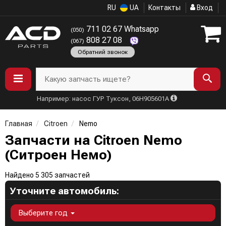
RU
UA
Контакты
Вход
711 02 67 Whatsapp
(050)
808 27 08
(067)
Обратний звонок
Какую запчасть ищете?
Например: насос ГУР Туксон, 06H905601A
Главная
Citroen
Nemo
Запчасти на Citroen Nemo
(Ситроен Немо)
Найдено 5 305 запчастей
Уточните автомобиль:
Выберите год