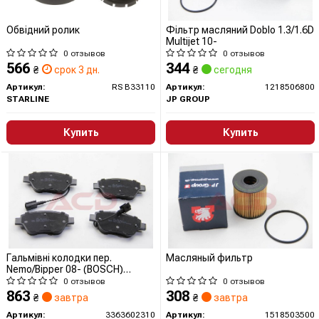
Обвідний ролик
Фільтр масляний Doblo 1.3/1.6D
Multijet 10-
0 отзывов
0 отзывов
566
344
₴
срок 3 дн.
₴
сегодня
Артикул:
RS B33110
Артикул:
1218506800
STARLINE
JP GROUP
Купить
Купить
Гальмівні колодки пер.
Масляный фильтр
Nemo/Bipper 08- (BOSCH)
(122,8x53,6) з датчиком
0 отзывов
0 отзывов
863
308
₴
завтра
₴
завтра
Артикул:
3363602310
Артикул:
1518503500