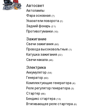
Автосвет
Автолампы
Фара основная
(7)
Указатели поворота
(2)
Задний фонарь
(21)
Противотуманки
(10)
Зажигание
Свечи зажигания
(60)
Провода высоковольтные
(1)
Катушка зажигания
(22)
Свечи накала
(46)
Электрика
Аккумулятор
(54)
Генератор
(60)
Комплектующие генератора
(4)
Реле регулятор генератора
(3)
Стартер
(68)
Бендикс стартера
(13)
Втягивающее реле стартера
(6)