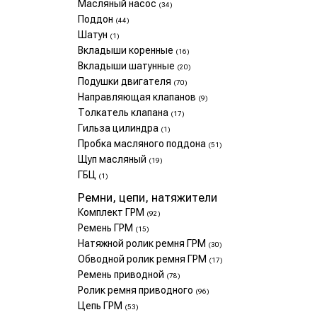
Масляный насос
(34)
Поддон
(44)
Шатун
(1)
Вкладыши коренные
(16)
Вкладыши шатунные
(20)
Подушки двигателя
(70)
Направляющая клапанов
(9)
Толкатель клапана
(17)
Гильза цилиндра
(1)
Пробка масляного поддона
(51)
Щуп масляный
(19)
ГБЦ
(1)
Ремни, цепи, натяжители
Комплект ГРМ
(92)
Ремень ГРМ
(15)
Натяжной ролик ремня ГРМ
(30)
Обводной ролик ремня ГРМ
(17)
Ремень приводной
(78)
Ролик ремня приводного
(96)
Цепь ГРМ
(53)