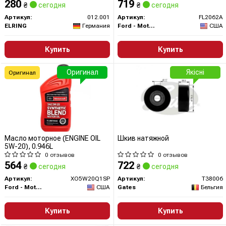
280
719
₴
сегодня
₴
сегодня
Артикул:
012.001
Артикул:
FL2062A
ELRING
Германия
Ford - Motorcraft
США
Купить
Купить
Оригинал
Якісні
Оригинал
Масло моторное (ENGINE OIL
Шкив натяжной
5W-20), 0.946L
0 отзывов
0 отзывов
564
722
₴
сегодня
₴
сегодня
Артикул:
XO5W20Q1SP
Артикул:
T38006
Ford - Motorcraft
США
Gates
Бельгия
Купить
Купить