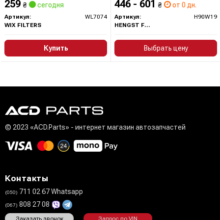
259
446 - 601
₴
сегодня
₴
от 0 дн.
Артикул:
WL7074
Артикул:
H90W19
WIX FILTERS
HENGST FILTER
Купить
Выбрать цену
© 2023 «ACD.Parts» - интернет магазин автозапчастей
Контакты
711 02 67 Whatsapp
(050)
808 27 08
(067)
Заказать звонок
Запрос по VIN