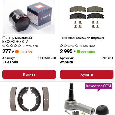
Фільтр масляний
Гальмівні колодки передні
ESCORT/FIESTA
0 отзывов
0 отзывов
277
2 995
₴
завтра
₴
сегодня
Артикул:
1118501200
Артикул:
ZD1611
JP GROUP
WAGNER
Купить
Купить
Качество OEM