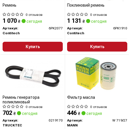
Ремень
Поклиновий ремень
0 отзывов
0 отзывов
1 070
1 131
₴
сегодня
₴
сегодня
Артикул:
6PK2077
Артикул:
6PK1910
Contitech
Contitech
Купить
Купить
Ремень генератора
Фильтр масла
поликлиновый
0 отзывов
0 отзывов
702
446
₴
сегодня
₴
сегодня
Артикул:
0219170
Артикул:
W 719/27
TRUCKTEC
MANN