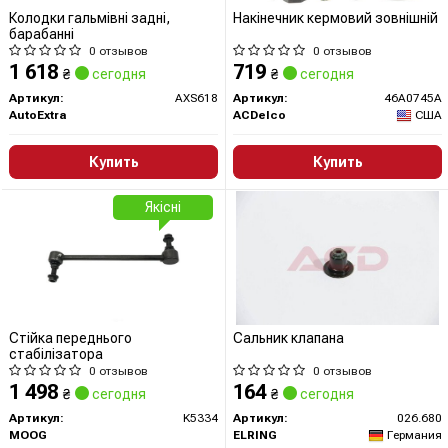
Колодки гальмівні задні,
Накінечник кермовий зовнішній
барабанні
0 отзывов
0 отзывов
1 618
719
₴
сегодня
₴
сегодня
Артикул:
AXS618
Артикул:
46A0745A
AutoExtra
ACDelco
США
Купить
Купить
Якісні
Стійка переднього
Сальник клапана
стабілізатора
0 отзывов
0 отзывов
1 498
164
₴
сегодня
₴
сегодня
Артикул:
K5334
Артикул:
026.680
MOOG
ELRING
Германия