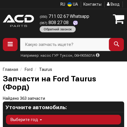
RU
UA
Контакты
Вход
711 02 67 Whatsapp
(050)
808 27 08
(067)
Обратний звонок
Какую запчасть ищете?
Например: насос ГУР Туксон, 06H905601A
Главная
Ford
Taurus
Запчасти на Ford Taurus
(Форд)
Найдено 363 запчасти
Уточните автомобиль:
Выберите год