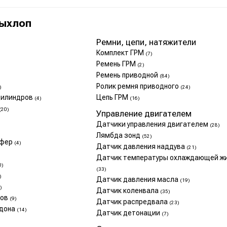
Выхлоп
Ремни, цепи, натяжители
Комплект ГРМ
(7)
Ремень ГРМ
(2)
Ремень приводной
(84)
Ролик ремня приводного
)
(24)
 цилиндров
Цепь ГРМ
(4)
(16)
(20)
Управление двигателем
Датчики управления двигателем
(28)
Лямбда зонд
(52)
мфер
(4)
Датчик давления наддува
(21)
Датчик температуры охлаждающей ж
0)
(33)
)
Датчик давления масла
(19)
)
Датчик коленвала
(35)
нов
(9)
Датчик распредвала
(23)
ддона
(14)
Датчик детонации
(7)