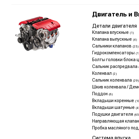
Двигатель и 
Детали двигателя
Клапана впускные
(1)
Клапана выпускные
(4)
Сальники клапанов
(25)
Гидрокомпенсаторы
(1
Болты головки блока
Сальник распредвала
Коленвал
(2)
Сальник коленвала
(29)
Шкив коленвала / Де
Поддон
(6)
Вкладыши коренные
(1
Вкладыши шатунные
(4
Подушки двигателя
(65
Направляющая клапа
Пробка масляного по
Система впуска