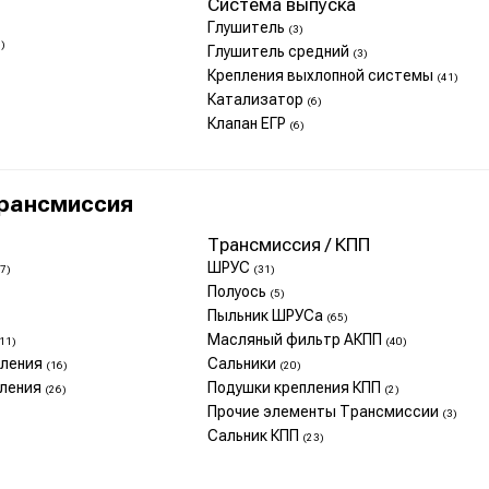
Система выпуска
Глушитель
(3)
5)
Глушитель средний
(3)
Крепления выхлопной системы
(41)
Катализатор
(6)
Клапан ЕГР
(6)
трансмиссия
Трансмиссия / КПП
ШРУС
7)
(31)
Полуось
(5)
Пыльник ШРУСа
(65)
Масляный фильтр АКПП
11)
(40)
пления
Сальники
(16)
(20)
пления
Подушки крепления КПП
(26)
(2)
Прочие элементы Трансмиссии
(3)
Сальник КПП
(23)