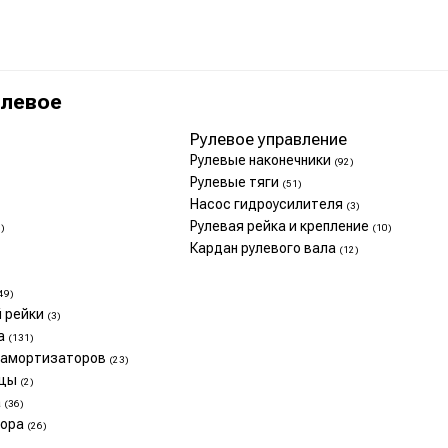
улевое
Рулевое управление
Рулевые наконечники
(92)
Рулевые тяги
(51)
Насос гидроусилителя
(3)
Рулевая рейка и крепление
)
(10)
Кардан рулевого вала
(12)
49)
й рейки
(3)
ра
(131)
и амортизаторов
(23)
ицы
(2)
а
(36)
тора
(26)