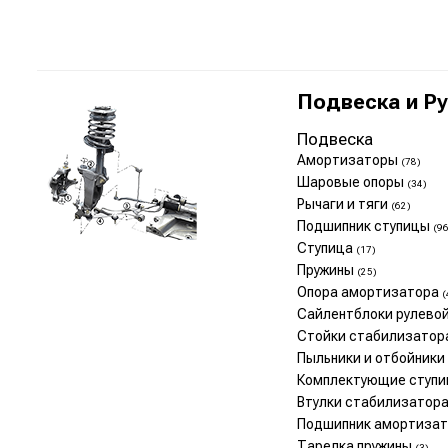
Подвеска и Р
Подвеска
Амортизаторы
(78)
Шаровые опоры
(34)
Рычаги и тяги
(62)
Подшипник ступицы
(96
Ступица
(17)
Пружины
(25)
Опора амортизатора
(
Сайлентблоки рулево
Стойки стабилизато
Пыльники и отбойник
Комплектующие ступ
Втулки стабилизатор
Подшипник амортиза
Тарелка пружины
(3)