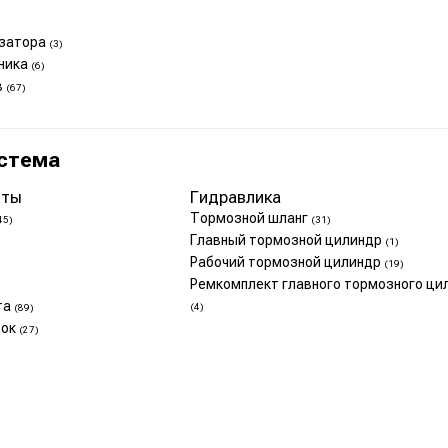
изатора
(3)
ника
(6)
в
(67)
стема
нты
Гидравлика
Тормозной шланг
45)
(31)
Главный тормозной цилиндр
(1)
Рабочий тормозной цилиндр
(19)
Ремкомплект главного тормозного ци
та
(4)
(89)
док
(27)