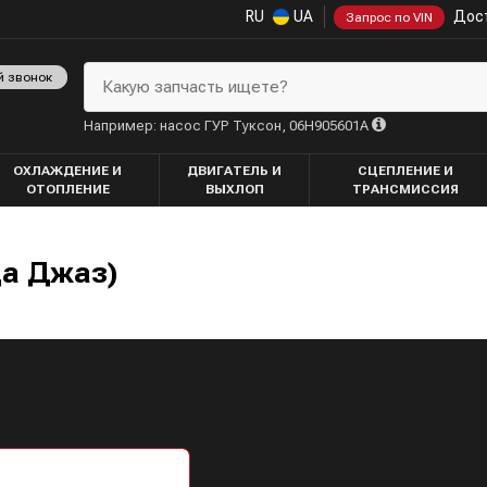
RU
UA
Дост
Запрос по VIN
й звонок
Какую запчасть ищете?
Например: насос ГУР Туксон, 06H905601A
ОХЛАЖДЕНИЕ И
ДВИГАТЕЛЬ И
СЦЕПЛЕНИЕ И
ОТОПЛЕНИЕ
ВЫХЛОП
ТРАНСМИССИЯ
да Джаз)