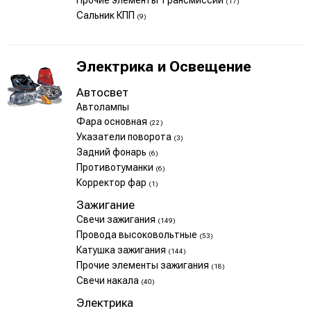
Прочие элементы Трансмиссии
(17)
Сальник КПП
(9)
Электрика и Освещение
Автосвет
Автолампы
Фара основная
(22)
Указатели поворота
(3)
Задний фонарь
(6)
Противотуманки
(6)
Корректор фар
(1)
Зажигание
Свечи зажигания
(149)
Провода высоковольтные
(53)
Катушка зажигания
(144)
Прочие элементы зажигания
(18)
Свечи накала
(40)
Электрика