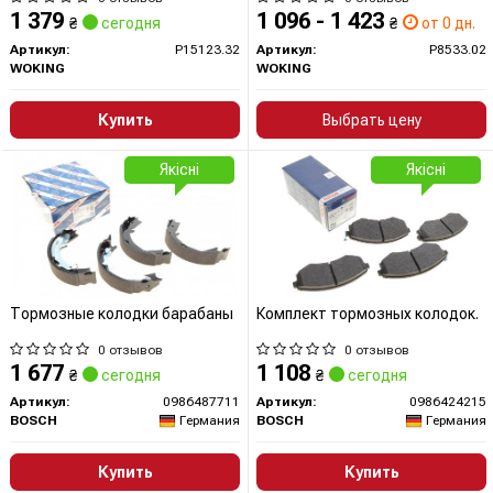
11- (P15123.32) WOKING
Magentis 05>10 (P8533.02)
1 379
1 096 - 1 423
₴
сегодня
₴
от 0 дн.
WOKING
Артикул:
P15123.32
Артикул:
P8533.02
WOKING
WOKING
Купить
Выбрать цену
Якісні
Якісні
Тормозные колодки барабаны
Комплект тормозных колодок.
0 отзывов
0 отзывов
1 677
1 108
₴
сегодня
₴
сегодня
Артикул:
0986487711
Артикул:
0986424215
BOSCH
Германия
BOSCH
Германия
Купить
Купить