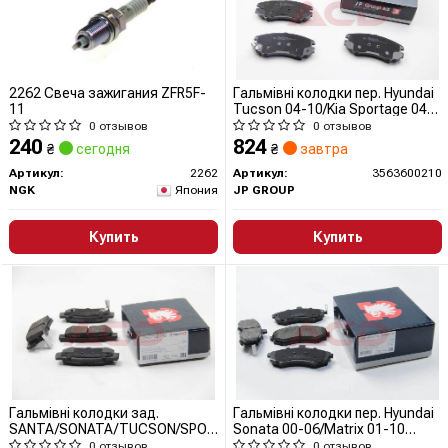
2262 Свеча зажигания ZFR5F-
Гальмівні колодки пер. Hyundai
11
Tucson 04-10/Kia Sportage 04-
(mando) з датчиком
0 отзывов
0 отзывов
240
824
₴
сегодня
₴
завтра
Артикул:
2262
Артикул:
3563600210
NGK
Япония
JP GROUP
Купить
Купить
Гальмівні колодки зад.
Гальмівні колодки пер. Hyundai
SANTA/SONATA/TUCSON/SPORTAGE
Sonata 00-06/Matrix 01-10
1.4-3.5 98- (akebono)
(mando)
0 отзывов
0 отзывов