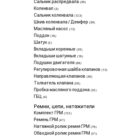
Сальник распредвала
(39)
Коленвал
(3)
Сальник коленвала
(123)
Шкив коленвала / Демфер
(39)
Масляный насос
(13)
Поддон
(18)
Шатун
(2)
Вкладыши коренные
(35)
Вкладыши шатунные
(18)
Подушки двигателя
(68)
Регулировочная шайба клапанов
(13)
Направляющая клапанов
(30)
Толкатель клапана
(28)
Пробка масляного поддона
(32)
ГБЦ
(4)
Ремни, цепи, натяжители
Комплект ГРМ
(122)
Ремень ГРМ
(41)
Натяжной ролик ремня ГРМ
(76)
Обводной ролик ремня ГРМ
(51)