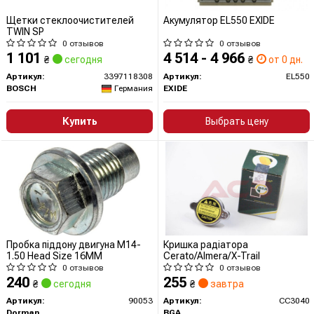
Щетки стеклоочистителей
Акумулятор EL550 EXIDE
TWIN SP
0 отзывов
0 отзывов
1 101
4 514 - 4 966
₴
сегодня
₴
от 0 дн.
Артикул:
3397118308
Артикул:
EL550
BOSCH
Германия
EXIDE
Купить
Выбрать цену
Пробка піддону двигуна M14-
Кришка радіатора
1.50 Head Size 16MM
Cerato/Almera/X-Trail
0 отзывов
0 отзывов
240
255
₴
сегодня
₴
завтра
Артикул:
90053
Артикул:
CC3040
Dorman
BGA