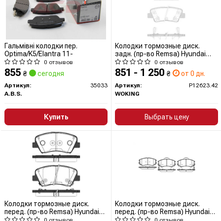
Гальмівні колодки пер.
Колодки тормозные диск.
Optima/K5/Elantra 11-
задн. (пр-во Remsa) Hyundai
Elantra 1.6 10-,Hyundai Elantra
0 отзывов
0 отзывов
1.8 10- (P12623.42) WOKING
855
851 - 1 250
₴
сегодня
₴
от 0 дн.
Артикул:
35033
Артикул:
P12623.42
A.B.S.
WOKING
Купить
Выбрать цену
Колодки тормозные диск.
Колодки тормозные диск.
перед. (пр-во Remsa) Hyundai
перед. (пр-во Remsa) Hyundai
Elantra 1.6 10-,Hyundai I30 1.4
Tucson I / Sportage II / Sonata
0 отзывов
0 отзывов