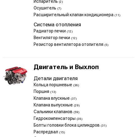
Испаритель
(2)
Осушитель
(7)
Расширительный клапан кондиционера
(11)
Система отопления
Радиатор печки
(12)
Вентилятор печки
(12)
Резистор вентилятора отопителя
(5)
Двигатель и Выхлоп
Детали двигателя
Кольца поршневые
(36)
Поршня
(13)
Клапана впускные
(37)
Клапана выпускные
(29)
Сальники клапанов
(59)
Гидрокомпенсаторы
(28)
Болты головки блока цилиндров
(31)
Распредвал
(15)