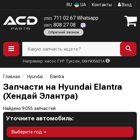
RU
UA
Контакты
Вход
711 02 67 Whatsapp
(050)
808 27 08
(067)
Обратний звонок
Какую запчасть ищете?
Например: насос ГУР Туксон, 06H905601A
Главная
Hyundai
Elantra
Запчасти на Hyundai Elantra
(Хендай Элантра)
Найдено 9 055 запчастей
Уточните автомобиль:
Выберите год