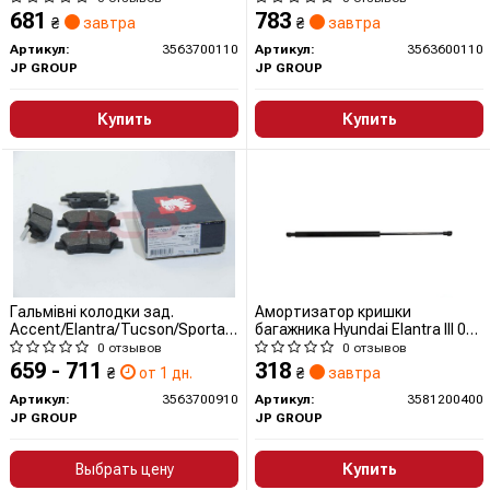
681
783
₴
завтра
₴
завтра
Артикул:
3563700110
Артикул:
3563600110
JP GROUP
JP GROUP
Купить
Купить
Гальмівні колодки зад.
Амортизатор кришки
Accent/Elantra/Tucson/Sportage
багажника Hyundai Elantra III 00-
04-
06/ix35 10-15
0 отзывов
0 отзывов
659 - 711
318
₴
от 1 дн.
₴
завтра
Артикул:
3563700910
Артикул:
3581200400
JP GROUP
JP GROUP
Выбрать цену
Купить