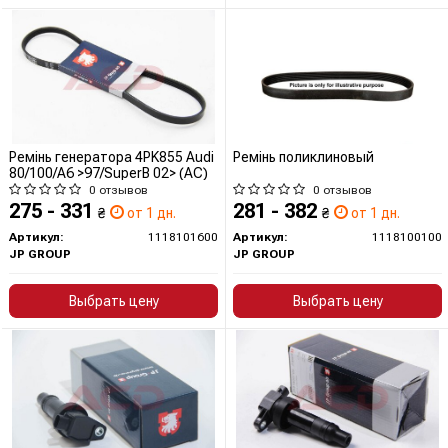
Ремінь генератора 4PK855 Audi
Ремінь поликлиновый
80/100/A6 >97/SuperB 02> (AC)
0 отзывов
0 отзывов
275 - 331
281 - 382
₴
от 1 дн.
₴
от 1 дн.
Артикул:
1118101600
Артикул:
1118100100
JP GROUP
JP GROUP
Выбрать цену
Выбрать цену