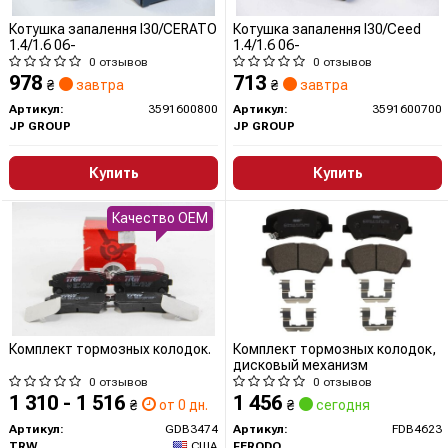
Котушка запалення I30/CERATO
Котушка запалення I30/Ceed
1.4/1.6 06-
1.4/1.6 06-
0 отзывов
0 отзывов
978
713
₴
завтра
₴
завтра
Артикул:
3591600800
Артикул:
3591600700
JP GROUP
JP GROUP
Купить
Купить
Качество OEM
Комплект тормозных колодок.
Комплект тормозных колодок,
дисковый механизм
0 отзывов
0 отзывов
1 310 - 1 516
1 456
₴
от 0 дн.
₴
сегодня
Артикул:
GDB3474
Артикул:
FDB4623
TRW
США
FERODO