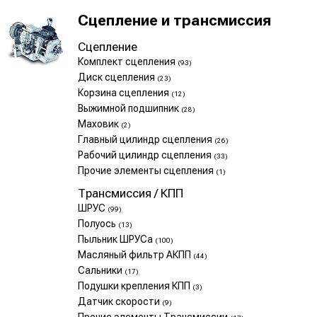
Сцепление и трансмиссия
Сцепление
Комплект сцепления
(93)
Диск сцепления
(23)
Корзина сцепления
(12)
Выжимной подшипник
(28)
Маховик
(2)
Главный цилиндр сцепления
(26)
Рабочий цилиндр сцепления
(33)
Прочие элементы сцепления
(1)
Трансмиссия / КПП
ШРУС
(99)
Полуось
(13)
Пыльник ШРУСа
(100)
Масляный фильтр АКПП
(44)
Сальники
(17)
Подушки крепления КПП
(3)
Датчик скорости
(9)