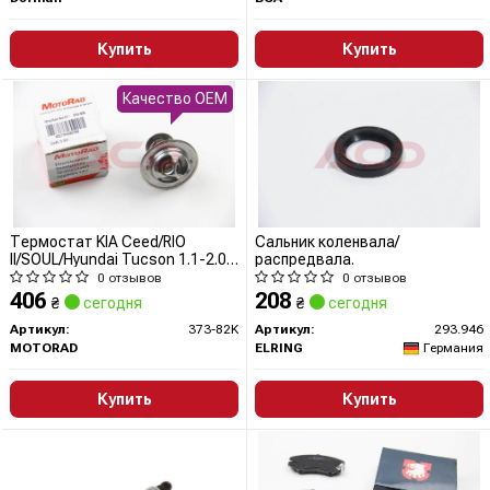
Купить
Купить
Качество OEM
Термостат KIA Ceed/RIO
Сальник коленвала/
II/SOUL/Hyundai Tucson 1.1-2.0
распредвала.
i/CRDI 01- (54x28x33; 82C)
0 отзывов
0 отзывов
406
208
₴
сегодня
₴
сегодня
Артикул:
373-82K
Артикул:
293.946
MOTORAD
ELRING
Германия
Купить
Купить