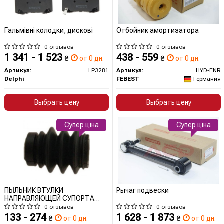
Гальмівні колодки, дискові
Отбойник амортизатора
0 отзывов
0 отзывов
1 341 - 1 523
438 - 559
₴
от 0 дн.
₴
от 0 дн.
Артикул:
LP3281
Артикул:
HYD-ENR
Delphi
FEBEST
Германия
Выбрать цену
Выбрать цену
Супер ціна
Супер ціна
ПЫЛЬНИК ВТУЛКИ
Рычаг подвески
НАПРАВЛЯЮЩЕЙ СУПОРТА
ТОРМОЗНОГО ПЕРЕДНЕГО
0 отзывов
0 отзывов
133 - 274
1 628 - 1 873
₴
от 0 дн.
₴
от 0 дн.