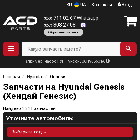
RU
UA
Контакты
Вход
711 02 67 Whatsapp
(050)
808 27 08
(067)
Обратний звонок
Какую запчасть ищете?
Например: насос ГУР Туксон, 06H905601A
Главная
Hyundai
Genesis
Запчасти на Hyundai Genesis
(Хендай Генезис)
Найдено 1 811 запчастей
Уточните автомобиль:
Выберите год