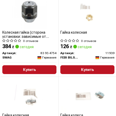
Колесная гайка (сторона
Гайка колесная
установки: зависимые от
автомобиля стороны монтажа)
0 отзывов
0 отзывов
384
126
₴
сегодня
₴
сегодня
Артикул:
83 93 4754
Артикул:
11939
SWAG
Германия
FEBI BILSTEIN
Германия
Купить
Купить
Гайка колесная
Гайка колеса