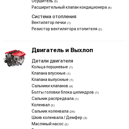
Осушитель
(5)
Расширительный клапан кондиционера
(6)
Система отопления
Вентилятор печки
(1)
Резистор вентилятора отопителя
(2)
Двигатель и Выхлоп
Детали двигателя
Кольца поршневые
(1)
Клапана впускные
(1)
Клапана выпускные
(1)
Сальники клапанов
(4)
Болты головки блока цилиндров
(1)
Сальник распредвала
(1)
Коленвал
(2)
Сальник коленвала
(26)
Шкив коленвала / Демфер
(3)
Масляный насос
(2)