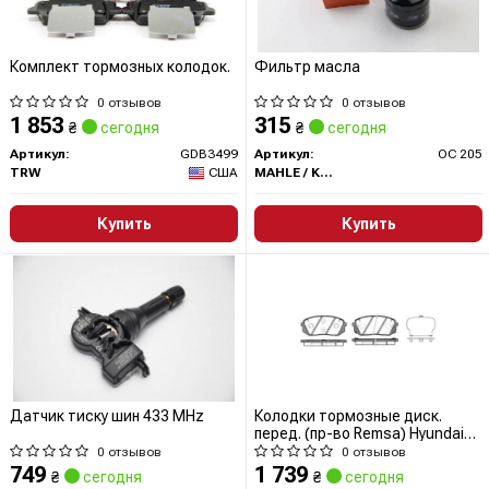
Комплект тормозных колодок.
Фильтр масла
0 отзывов
0 отзывов
1 853
315
₴
сегодня
₴
сегодня
Артикул:
GDB3499
Артикул:
OC 205
TRW
США
MAHLE / KNECHT
Купить
Купить
Датчик тиску шин 433 MHz
Колодки тормозные диск.
перед. (пр-во Remsa) Hyundai
Tucson (15-), iX35 (10-15), Kia
0 отзывов
0 отзывов
Sportage III IV (P12023.22)
749
1 739
₴
сегодня
₴
сегодня
WOKING