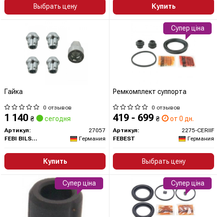
Выбрать цену
Купить
Супер ціна
Гайка
Ремкомплект суппорта
0 отзывов
0 отзывов
1 140
419 - 699
₴
сегодня
₴
от 0 дн.
Артикул:
27057
Артикул:
2275-CERIIF
FEBI BILSTEIN
Германия
FEBEST
Германия
Купить
Выбрать цену
Супер ціна
Супер ціна