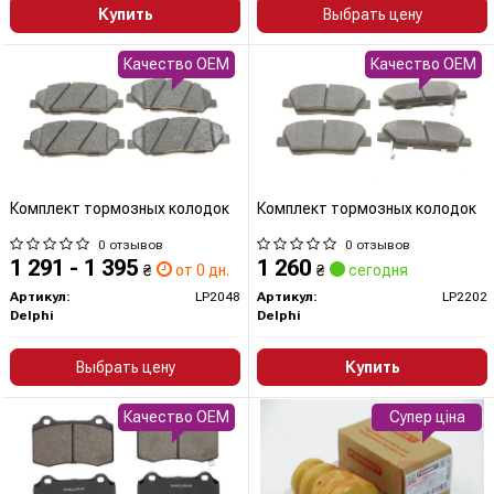
Купить
Выбрать цену
Качество OEM
Качество OEM
Комплект тормозных колодок
Комплект тормозных колодок
0 отзывов
0 отзывов
1 291 - 1 395
1 260
₴
от 0 дн.
₴
сегодня
Артикул:
LP2048
Артикул:
LP2202
Delphi
Delphi
Выбрать цену
Купить
Качество OEM
Супер ціна