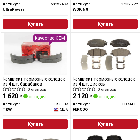
Артикул:
68252493
Артикул:
P12023.22
UltraPower
WOKING
Купить
Купить
Качество OEM
Комплект тормозных колодок
Комплект тормозных колодок
из 4 шт. барабанов
из 4 шт. дисков
0 отзывов
0 отзывов
1 620
2 120
₴
сегодня
₴
сегодня
Артикул:
GS8803
Артикул:
FDB4111
TRW
США
FERODO
Купить
Купить