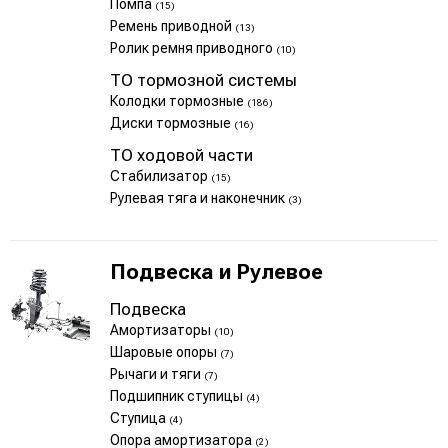
Помпа
(15)
Ремень приводной
(13)
Ролик ремня приводного
(10)
ТО тормозной системы
Колодки тормозные
(186)
Диски тормозные
(16)
ТО ходовой части
Стабилизатор
(15)
Рулевая тяга и наконечник
(3)
Подвеска и Рулевое
Подвеска
Амортизаторы
(10)
Шаровые опоры
(7)
Рычаги и тяги
(7)
Подшипник ступицы
(4)
Ступица
(4)
Опора амортизатора
(2)