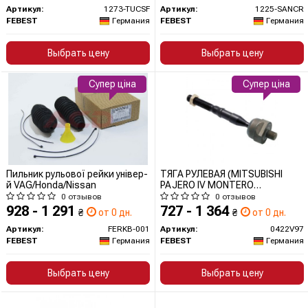
Артикул:
1273-TUCSF
Артикул:
1225-SANCR
FEBEST
Германия
FEBEST
Германия
Выбрать цену
Выбрать цену
Супер ціна
Супер ціна
Пильник рульової рейки універ-
ТЯГА РУЛЕВАЯ (MITSUBISHI
й VAG/Honda/Nissan
PAJERO IV MONTERO
V87W/V97W 2006-)
0 отзывов
0 отзывов
928 - 1 291
727 - 1 364
₴
от 0 дн.
₴
от 0 дн.
Артикул:
FERKB-001
Артикул:
0422V97
FEBEST
Германия
FEBEST
Германия
Выбрать цену
Выбрать цену