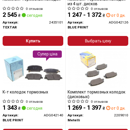
из 4 шт. дисков
0 отзывов
0 отзывов
2 545
1 247 - 1 372
₴
сегодня
₴
от 0 дн.
Артикул:
2435101
Артикул:
ADG042126
TEXTAR
BLUE PRINT
Купить
Выбрать цену
Супер ціна
К-т колодок тормозных
Комплект тормозных колодок
(дисковых)
0 отзывов
0 отзывов
1 343
1 269 - 1 397
₴
сегодня
₴
от 0 дн.
Артикул:
ADG042140
Артикул:
2209010
BLUE PRINT
Metelli