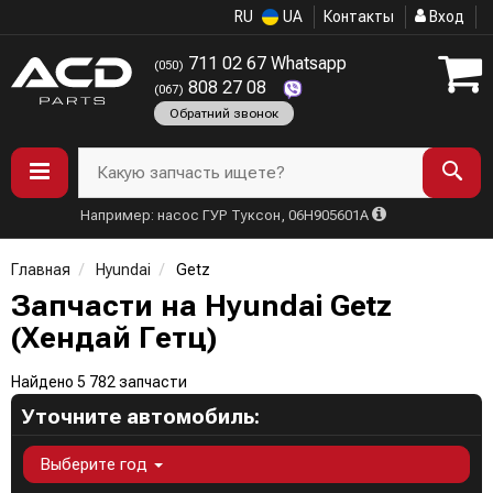
RU
UA
Контакты
Вход
711 02 67 Whatsapp
(050)
808 27 08
(067)
Обратний звонок
Какую запчасть ищете?
Например: насос ГУР Туксон, 06H905601A
Главная
Hyundai
Getz
Запчасти на Hyundai Getz
(Хендай Гетц)
Найдено 5 782 запчасти
Уточните автомобиль:
Выберите год