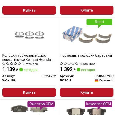
Купить
Купить
Якісні
Колодки тормозные диск.
Тормозные колодки барабаны
перед. (пр-во Remsa) Hyundai
Getz 1.1 02-10,Hyundai Getz 1.3
0 отзывов
0 отзывов
02-10 (P3243.22) WOKING
1 139
1 392
₴
сегодня
₴
сегодня
Артикул:
P3243.22
Артикул:
0986487909
WOKING
BOSCH
Германия
Купить
Купить
Качество OEM
Качество OEM