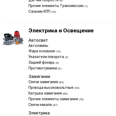
Датчик скорости
(4)
Прочие элементы Трансмиссии
(1)
Сальник КПП
(16)
Электрика и Освещение
Автосвет
Автолампы
Фара основная
(14)
Указатели поворота
(3)
Задний фонарь
(4)
Противотуманки
(2)
Зажигание
Свечи зажигания
(93)
Провода высоковольтные
(55)
Катушка зажигания
(60)
Прочие элементы зажигания
(18)
Свечи накала
(47)
Электрика