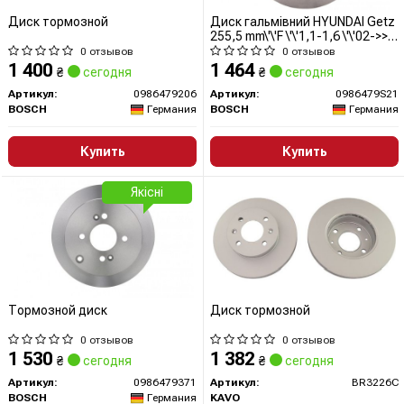
Диск тормозной
Диск гальмівний HYUNDAI Getz
255,5 mm\'\'F \'\'1,1-1,6 \'\'02->>1
PR2
0 отзывов
0 отзывов
1 400
1 464
₴
сегодня
₴
сегодня
Артикул:
0986479206
Артикул:
0986479S21
BOSCH
Германия
BOSCH
Германия
Купить
Купить
Якісні
Тормозной диск
Диск тормозной
0 отзывов
0 отзывов
1 530
1 382
₴
сегодня
₴
сегодня
Артикул:
0986479371
Артикул:
BR3226C
BOSCH
Германия
KAVO