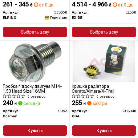
261 - 345
4 514 - 4 966
₴
от 0 дн.
₴
от 0 дн.
Артикул:
583050
Артикул:
EL550
ELRING
Германия
EXIDE
Выбрать цену
Выбрать цену
Пробка піддону двигуна M14-
Кришка радіатора
1.50 Head Size 16MM
Cerato/Almera/X-Trail
0 отзывов
0 отзывов
240
255
₴
сегодня
₴
завтра
Артикул:
90053
Артикул:
CC3040
Dorman
BGA
Купить
Купить