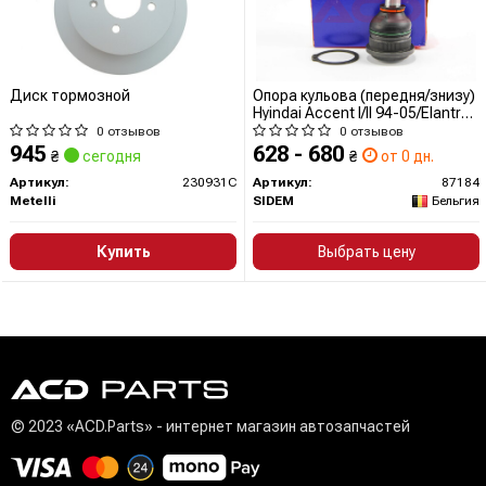
Диск тормозной
Опора кульова (передня/знизу)
Hyindai Accent I/II 94-05/Elantra
95-
0 отзывов
0 отзывов
945
628 - 680
₴
сегодня
₴
от 0 дн.
Артикул:
230931C
Артикул:
87184
Metelli
SIDEM
Бельгия
Купить
Выбрать цену
© 2023 «ACD.Parts» - интернет магазин автозапчастей