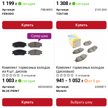
1 199
1 308
₴
сегодня
₴
сегодня
Артикул:
FSB4083
Артикул:
2101204
FERODO
TEXTAR
Купить
Купить
Супер ціна
Комплект тормозных колодок
Комплект тормозных колодок
из 4 шт. дисков
(дисковых)
0 отзывов
0 отзывов
1 003
941 - 1 052
₴
сегодня
₴
от 0 дн.
Артикул:
ADG04202
Артикул:
2200811
BLUE PRINT
Metelli
Купить
Выбрать цену