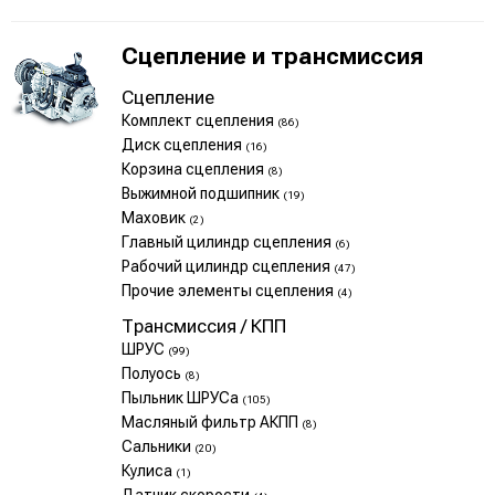
Сцепление и трансмиссия
Сцепление
Комплект сцепления
(86)
Диск сцепления
(16)
Корзина сцепления
(8)
Выжимной подшипник
(19)
Маховик
(2)
Главный цилиндр сцепления
(6)
Рабочий цилиндр сцепления
(47)
Прочие элементы сцепления
(4)
Трансмиссия / КПП
ШРУС
(99)
Полуось
(8)
Пыльник ШРУСа
(105)
Масляный фильтр АКПП
(8)
Сальники
(20)
Кулиса
(1)