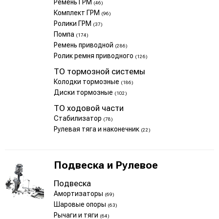
Ремень ГРМ
(46)
Комплект ГРМ
(96)
Ролики ГРМ
(37)
Помпа
(174)
Ремень приводной
(286)
Ролик ремня приводного
(126)
ТО тормозной системы
Колодки тормозные
(186)
Диски тормозные
(102)
ТО ходовой части
Стабилизатор
(78)
Рулевая тяга и наконечник
(22)
Подвеска и Рулевое
Подвеска
Амортизаторы
(69)
Шаровые опоры
(63)
Рычаги и тяги
(64)