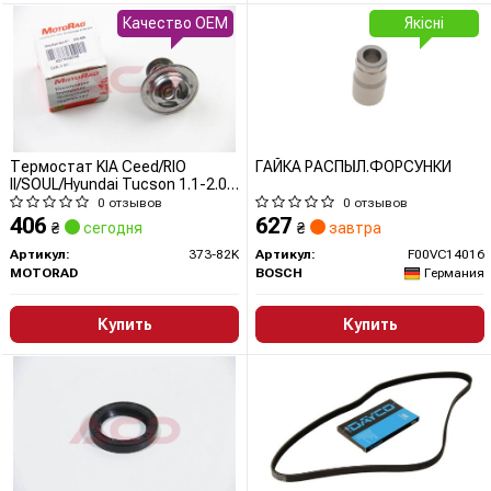
Качество OEM
Якісні
Термостат KIA Ceed/RIO
ГАЙКА РАСПЫЛ.ФОРСУНКИ
II/SOUL/Hyundai Tucson 1.1-2.0
i/CRDI 01- (54x28x33; 82C)
0 отзывов
0 отзывов
406
627
₴
сегодня
₴
завтра
Артикул:
373-82K
Артикул:
F00VC14016
MOTORAD
BOSCH
Германия
Купить
Купить