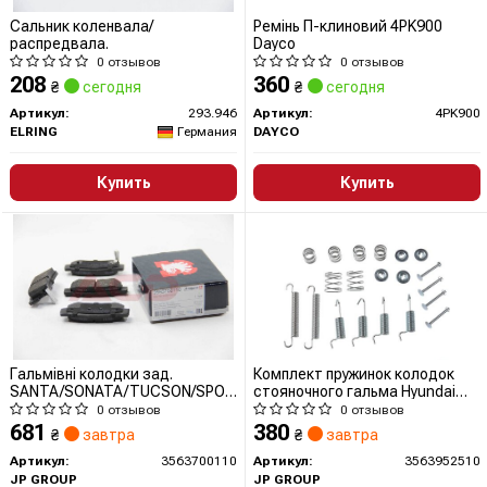
Сальник коленвала/
Ремінь П-клиновий 4PK900
распредвала.
Dayco
0 отзывов
0 отзывов
208
360
₴
сегодня
₴
сегодня
Артикул:
293.946
Артикул:
4PK900
ELRING
Германия
DAYCO
Купить
Купить
Гальмівні колодки зад.
Комплект пружинок колодок
SANTA/SONATA/TUCSON/SPORTAGE
стояночного гальма Hyundai
1.4-3.5 98- (akebono)
Sonata/Kia Soul 1.1-2.7 98-
0 отзывов
0 отзывов
(Mando) 3563952510 JP GROUP
681
380
₴
завтра
₴
завтра
(QUINTON HAZELL)
Артикул:
3563700110
Артикул:
3563952510
JP GROUP
JP GROUP