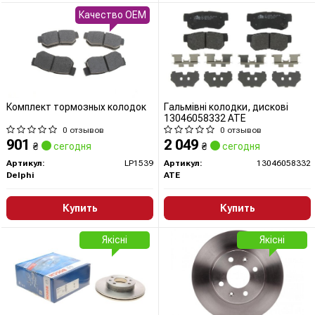
Качество OEM
Комплект тормозных колодок
Гальмівні колодки, дискові
13046058332 ATE
0 отзывов
0 отзывов
901
2 049
₴
сегодня
₴
сегодня
Артикул:
LP1539
Артикул:
13046058332
Delphi
ATE
Купить
Купить
Якісні
Якісні