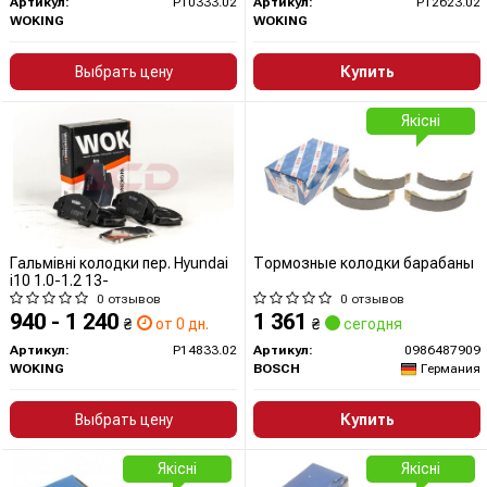
Артикул:
P10333.02
Артикул:
P12623.02
WOKING
WOKING
Выбрать цену
Купить
Якісні
Гальмівні колодки пер. Hyundai
Тормозные колодки барабаны
i10 1.0-1.2 13-
0 отзывов
0 отзывов
940 - 1 240
1 361
₴
от 0 дн.
₴
сегодня
Артикул:
P14833.02
Артикул:
0986487909
WOKING
BOSCH
Германия
Выбрать цену
Купить
Якісні
Якісні