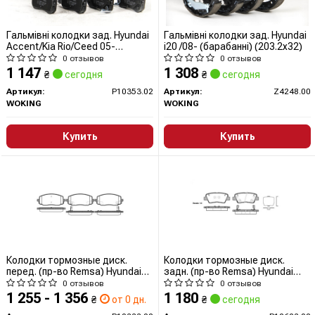
Гальмівні колодки зад. Hyundai
Гальмівні колодки зад. Hyundai
Accent/Kia Rio/Ceed 05-
i20 /08- (барабанні) (203.2x32)
(mando)
0 отзывов
0 отзывов
1 147
1 308
₴
сегодня
₴
сегодня
Артикул:
P10353.02
Артикул:
Z4248.00
WOKING
WOKING
Купить
Купить
Колодки тормозные диск.
Колодки тормозные диск.
перед. (пр-во Remsa) Hyundai
задн. (пр-во Remsa) Hyundai
i10, Kia Picanto 11> (P10333.02)
Grandeur 2.4 11-,Hyundai
0 отзывов
0 отзывов
WOKING
Grandeur 3.0 11- (P12623.02)
1 255 - 1 356
1 180
₴
от 0 дн.
₴
сегодня
WOKING