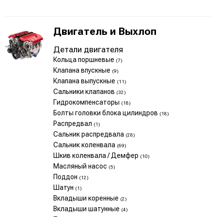
Двигатель и Выхлоп
Детали двигателя
Кольца поршневые
(7)
Клапана впускные
(9)
Клапана выпускные
(11)
Сальники клапанов
(32)
Гидрокомпенсаторы
(18)
Болты головки блока цилиндров
(18)
Распредвал
(1)
Сальник распредвала
(28)
Сальник коленвала
(69)
Шкив коленвала / Демфер
(10)
Масляный насос
(5)
Поддон
(12)
Шатун
(1)
Вкладыши коренные
(2)
Вкладыши шатунные
(4)