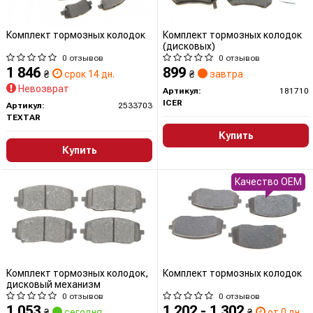
Комплект тормозных колодок
Комплект тормозных колодок
(дисковых)
0 отзывов
0 отзывов
1 846
899
₴
срок 14 дн.
₴
завтра
Невозврат
Артикул:
181710
ICER
Артикул:
2533703
TEXTAR
Купить
Купить
Качество OEM
Комплект тормозных колодок,
Комплект тормозных колодок
дисковый механизм
0 отзывов
0 отзывов
1 053
1 202 - 1 302
₴
сегодня
₴
от 0 дн.