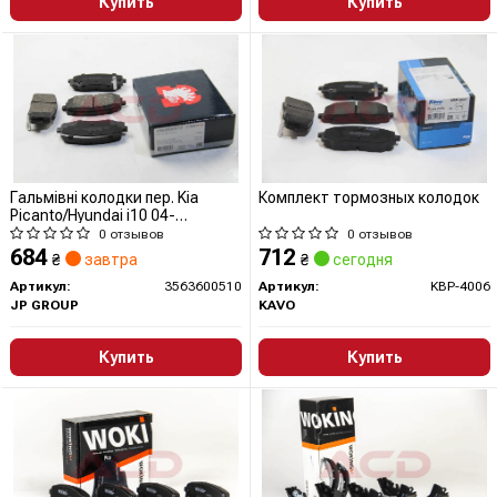
Купить
Купить
Гальмівні колодки пер. Kia
Комплект тормозных колодок
Picanto/Hyundai i10 04-
(akebono)
0 отзывов
0 отзывов
684
712
₴
завтра
₴
сегодня
Артикул:
3563600510
Артикул:
KBP-4006
JP GROUP
KAVO
Купить
Купить