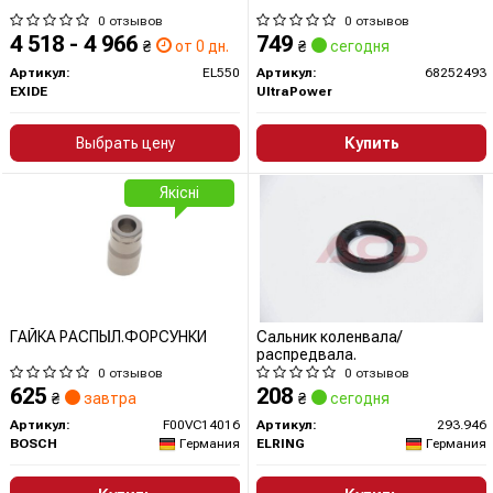
0 отзывов
0 отзывов
4 518 - 4 966
749
₴
от 0 дн.
₴
сегодня
Артикул:
EL550
Артикул:
68252493
EXIDE
UltraPower
Выбрать цену
Купить
Якісні
ГАЙКА РАСПЫЛ.ФОРСУНКИ
Сальник коленвала/
распредвала.
0 отзывов
0 отзывов
625
208
₴
завтра
₴
сегодня
Артикул:
F00VC14016
Артикул:
293.946
BOSCH
Германия
ELRING
Германия