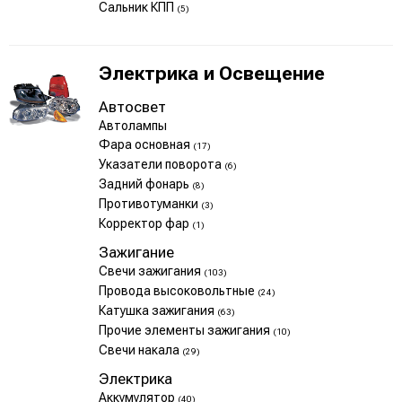
Сальник КПП
(5)
Электрика и Освещение
Автосвет
Автолампы
Фара основная
(17)
Указатели поворота
(6)
Задний фонарь
(8)
Противотуманки
(3)
Корректор фар
(1)
Зажигание
Свечи зажигания
(103)
Провода высоковольтные
(24)
Катушка зажигания
(63)
Прочие элементы зажигания
(10)
Свечи накала
(29)
Электрика
Аккумулятор
(40)