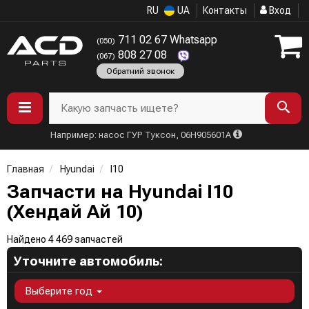
RU
UA
Контакты
Вход
711 02 67 Whatsapp
(050)
808 27 08
(067)
Обратний звонок
Какую запчасть ищете?
Например: насос ГУР Туксон, 06H905601A
Главная
Hyundai
I10
Запчасти на Hyundai I10
(Хендай Ай 10)
Найдено 4 469 запчастей
Уточните автомобиль:
Выберите год