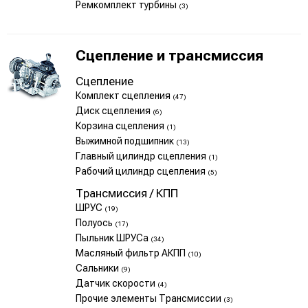
Ремкомплект турбины
(3)
Сцепление и трансмиссия
Сцепление
Комплект сцепления
(47)
Диск сцепления
(6)
Корзина сцепления
(1)
Выжимной подшипник
(13)
Главный цилиндр сцепления
(1)
Рабочий цилиндр сцепления
(5)
Трансмиссия / КПП
ШРУС
(19)
Полуось
(17)
Пыльник ШРУСа
(34)
Масляный фильтр АКПП
(10)
Сальники
(9)
Датчик скорости
(4)
Прочие элементы Трансмиссии
(3)