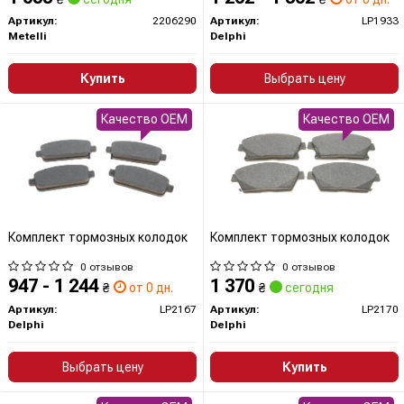
Артикул:
2206290
Артикул:
LP1933
Metelli
Delphi
Купить
Выбрать цену
Качество OEM
Качество OEM
Комплект тормозных колодок
Комплект тормозных колодок
0 отзывов
0 отзывов
947 - 1 244
1 370
₴
от 0 дн.
₴
сегодня
Артикул:
LP2167
Артикул:
LP2170
Delphi
Delphi
Выбрать цену
Купить