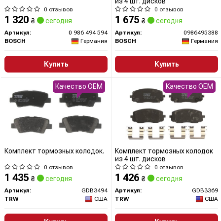
из 4 шт. дисков
0 отзывов
0 отзывов
1 320
1 675
₴
сегодня
₴
сегодня
Артикул:
0 986 494 594
Артикул:
0986495388
BOSCH
Германия
BOSCH
Германия
Купить
Купить
Качество OEM
Качество OEM
Комплект тормозных колодок.
Комплект тормозных колодок
из 4 шт. дисков
0 отзывов
0 отзывов
1 435
1 426
₴
сегодня
₴
сегодня
Артикул:
GDB3494
Артикул:
GDB3369
TRW
США
TRW
США