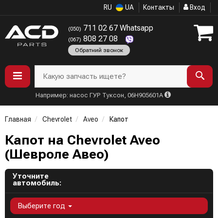
RU
UA
Контакты
Вход
711 02 67 Whatsapp
(050)
808 27 08
(067)
Обратний звонок
Какую запчасть ищете?
Например: насос ГУР Туксон, 06H905601A
Главная
Chevrolet
Aveo
Капот
Капот на Chevrolet Aveo
(Шевроле Авео)
Уточните
автомобиль:
Выберите год