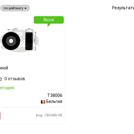
Результат
по рейтингу
Якісні
жной
0 отзывов
егодня
T38006
Бельгия
Код: 180360-92