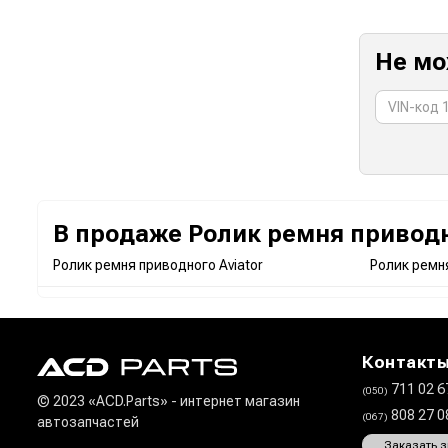
Не мо
В продаже Ролик ремня приводн
Ролик ремня приводного Aviator
Ролик ремня
Контакт
711 02 6
(050)
© 2023 «ACD.Parts» - интернет магазин
808 27 
(067)
автозапчастей
Заказать 