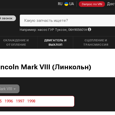
RU
UA
Дост
Запрос по VIN
й звонок
Какую запчасть ищете?
Например: насос ГУР Туксон, 06H905601A
ОХЛАЖДЕНИЕ И
ДВИГАТЕЛЬ И
СЦЕПЛЕНИЕ И
ОТОПЛЕНИЕ
ВЫХЛОП
ТРАНСМИССИЯ
ncoln Mark VIII (Линкольн)
ark VIII
5
1996
1997
1998