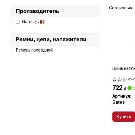
Сортировка:
Производитель
Gates
(1)
Ремни, цепи, натяжители
Ремень приводной
Шкив натя
722
₴
с
Артикул:
Gates
Купить