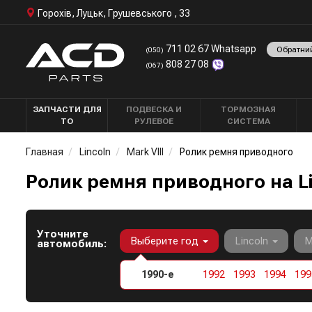
Горохів, Луцьк, Грушевського , 33
711 02 67 Whatsapp
Обратни
(050)
808 27 08
(067)
ЗАПЧАСТИ ДЛЯ
ПОДВЕСКА И
ТОРМОЗНАЯ
ТО
РУЛЕВОЕ
СИСТЕМА
Главная
Lincoln
Mark VIII
Ролик ремня приводного
Ролик ремня приводного на Li
Уточните
Выберите год
Lincoln
M
автомобиль:
1990-е
1992
1993
1994
199