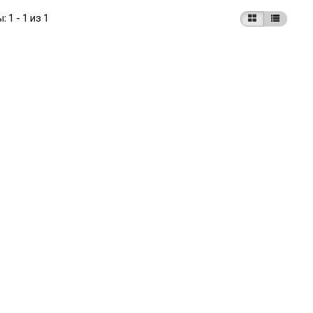
ы:
1 - 1 из 1