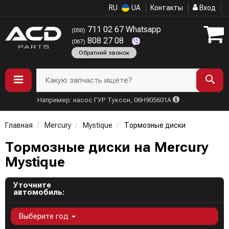
RU
UA
Контакты
Вход
711 02 67 Whatsapp
(050)
808 27 08
(067)
Обратний звонок
Какую запчасть ищете?
Например: насос ГУР Туксон, 06H905601A
Главная
Mercury
Mystique
Тормозные диски
Тормозные диски на Mercury
Mystique
Уточните
автомобиль:
Выберите год