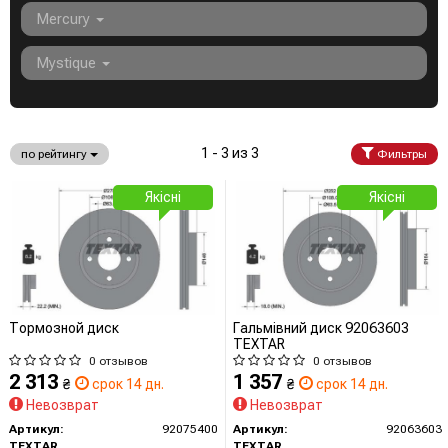
Mercury
Mystique
1 - 3 из 3
по рейтингу
Фильтры
Якісні
Якісні
Тормозной диск
Гальмівний диск 92063603
TEXTAR
0 отзывов
0 отзывов
2 313
1 357
₴
срок 14 дн.
₴
срок 14 дн.
Невозврат
Невозврат
Артикул:
92075400
Артикул:
92063603
TEXTAR
TEXTAR