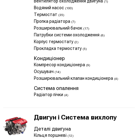
Вентилятор охолодження двигуна
(1)
Водяний насос
(100)
Термостат
(35)
Пропка радіатора
(7)
Розширювальний бачок
(17)
Патрубки системи охолодження
(6)
Корпус термостату
(2)
Прокладка термостату
(5)
Кондиціонер
Компресор кондиціонера
(9)
Осушувач
(14)
Розширювальний клапан кондиціонера
(4)
Система опалення
Радіатор пічки
(4)
Двигун і Система вихлопу
Деталі двигуна
Кільця поршневі
(12)