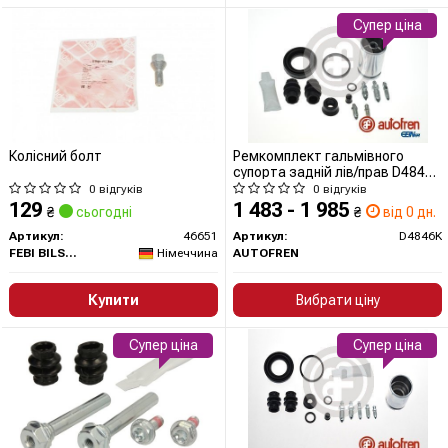
Супер ціна
Колісний болт
Ремкомплект гальмівного
супорта задній лів/прав D4846K
AUTOFREN SEINSA
0 відгуків
0 відгуків
129
1 483 - 1 985
₴
сьогодні
₴
від 0 дн.
Артикул:
46651
Артикул:
D4846K
FEBI BILSTEIN
Німеччина
AUTOFREN
Купити
Вибрати ціну
Супер ціна
Супер ціна