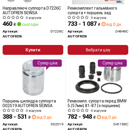
Направляючі суппорта D7226C
Ремкомплект гальмівного
AUTOFREN SEINSA
супорта + поршень зад
0 відгуків
0 відгуків
460
733 - 1 087
₴
сьогодні
₴
від 0 дн.
Артикул:
D7226C
Артикул:
D4846C
AUTOFREN
AUTOFREN
Купити
Вибрати ціну
Супер ціна
Супер ціна
Поршень циліндра суппорта
Ремкомпл. супорта перед BMW
D02519 AUTOFREN SEINSA
5 (57мм) 81-87 (з поршнем)
0 відгуків
0 відгуків
388 - 531
782 - 948
₴
від 0 дн.
₴
від 0 дн.
Артикул:
D02519
Артикул:
D41188C
AUTOFREN
AUTOFREN