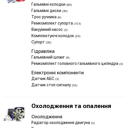
Гальмівні колодки
(80)
Гальмівні диски
(30)
Трос ручника
(6)
Ремкомплект супорта
(123)
Вакуумний насос
(3)
Комплектуючі колодок
(29)
Супорт
(30)
Гідравліка
Гальмівний шланг
(9)
Ремкомплект головного гальмівного циліндра
(3)
Електронні компоненти
Датчик АБС
(3)
Датчик стоп сигналу
(55)
Охолодження та опалення
Охолодження
Радіатор охолодження двигуна
(3)