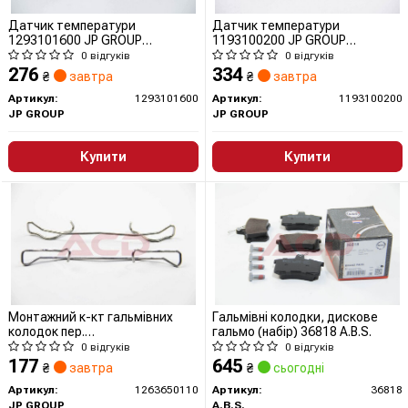
Датчик температури
Датчик температури
1293101600 JP GROUP
1193100200 JP GROUP
(QUINTON HAZELL)
(QUINTON HAZELL)
0 відгуків
0 відгуків
276
334
₴
завтра
₴
завтра
Артикул:
1293101600
Артикул:
1193100200
JP GROUP
JP GROUP
Купити
Купити
Монтажний к-кт гальмівних
Гальмівні колодки, дискове
колодок пер.
гальмо (набір) 36818 A.B.S.
TRANSIT/BERLINGO/PARTNER
0 відгуків
0 відгуків
08-
177
645
₴
завтра
₴
сьогодні
Артикул:
1263650110
Артикул:
36818
JP GROUP
A.B.S.