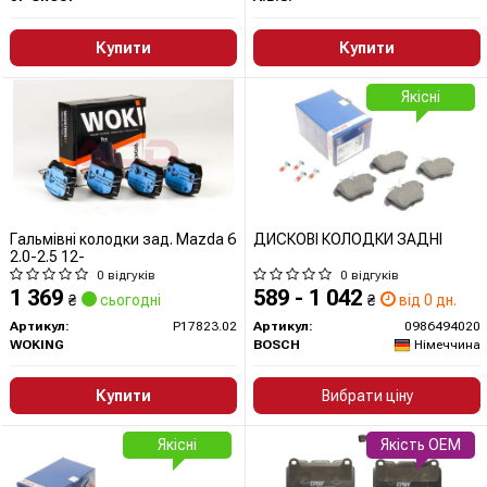
Купити
Купити
Якісні
Гальмівні колодки зад. Mazda 6
ДИСКОВI КОЛОДКИ ЗАДНI
2.0-2.5 12-
0 відгуків
0 відгуків
1 369
589 - 1 042
₴
сьогодні
₴
від 0 дн.
Артикул:
P17823.02
Артикул:
0986494020
WOKING
BOSCH
Німеччина
Купити
Вибрати ціну
Якісні
Якість OEM