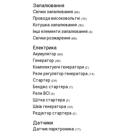
Запалювання
Свічки запалювання
(66)
Провода високовольтні
(10)
Котушка запалювання
(30)
Інші елементи запалювання
(4)
Свічки розжарення
(68)
Електрика
Акумулятор
(60)
Генератор
(36)
Комплектуючі генератори
(2)
Реле регулятор генератора
(13)
Стартер
(24)
Бендікс стартера
(7)
Реле ВСІ
(5)
Щітка стартера
(2)
Шків генератора
(33)
Редуктор стартера
(2)
Датчики
Датчик парктроника
(17)