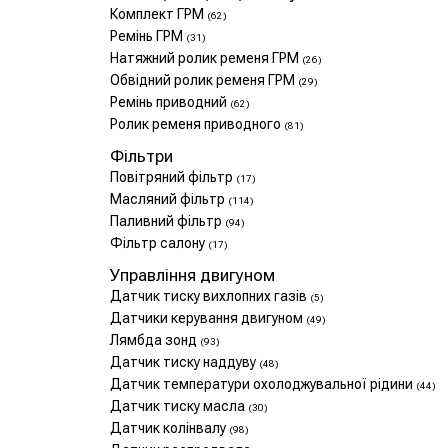
Комплект ГРМ
(62)
Ремінь ГРМ
(31)
Натяжний ролик ременя ГРМ
(26)
Обвідний ролик ременя ГРМ
(29)
Ремінь приводний
(62)
Ролик ременя приводного
(81)
Фільтри
Повітряний фільтр
(17)
Масляний фільтр
(114)
Паливний фільтр
(94)
Фільтр салону
(17)
Управління двигуном
Датчик тиску вихлопних газів
(5)
Датчики керування двигуном
(49)
Лямбда зонд
(93)
Датчик тиску наддуву
(48)
Датчик температури охолоджувальної рідини
(44)
Датчик тиску масла
(30)
Датчик колінвалу
(98)