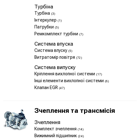
Турбіна
Турбіна
(3)
Інтеркулер
(1)
Патрубки
(5)
Ремкомплект турбіни
(7)
Система впуска
Система впуску
(5)
Витратомір повітря
(72)
Система випуску
Кріплення вихлопної системи
(17)
Інші елементи вихлопної системи
(6)
Клапан EGR
(47)
Зчеплення та трансмісія
Зчеплення
Комплект зчеплення
(14)
Вижимний підшипник
(24)