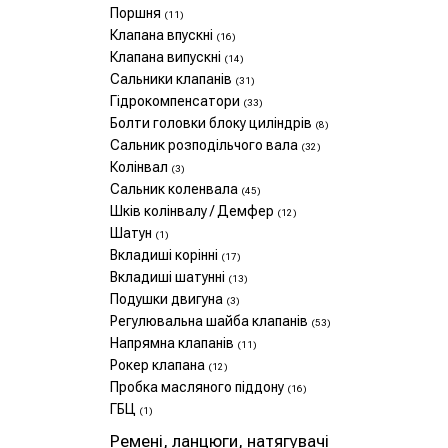
Поршня
(11)
Клапана впускні
(16)
Клапана випускні
(14)
Сальники клапанів
(31)
Гідрокомпенсатори
(33)
Болти головки блоку циліндрів
(8)
Сальник розподільчого вала
(32)
Колінвал
(3)
Сальник коленвала
(45)
Шків колінвалу / Демфер
(12)
Шатун
(1)
Вкладиші корінні
(17)
Вкладиші шатунні
(13)
Подушки двигуна
(3)
Регулювальна шайба клапанів
(53)
Напрямна клапанів
(11)
Рокер клапана
(12)
Пробка масляного піддону
(16)
ГБЦ
(1)
Ремені, ланцюги, натягувачі