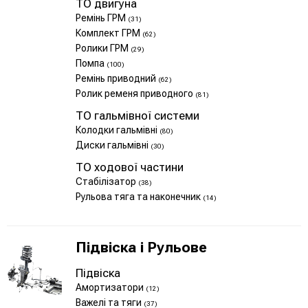
ТО двигуна
Ремінь ГРМ
(31)
Комплект ГРМ
(62)
Ролики ГРМ
(29)
Помпа
(100)
Ремінь приводний
(62)
Ролик ременя приводного
(81)
ТО гальмівної системи
Колодки гальмівні
(80)
Диски гальмівні
(30)
ТО ходової частини
Стабілізатор
(38)
Рульова тяга та наконечник
(14)
Підвіска і Рульове
Підвіска
Амортизатори
(12)
Важелі та тяги
(37)