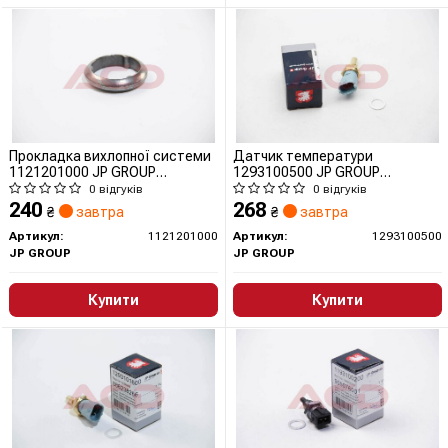
Прокладка вихлопної системи
Датчик температури
1121201000 JP GROUP
1293100500 JP GROUP
(QUINTON HAZELL)
(QUINTON HAZELL)
0 відгуків
0 відгуків
240
268
₴
завтра
₴
завтра
Артикул:
1121201000
Артикул:
1293100500
JP GROUP
JP GROUP
Купити
Купити