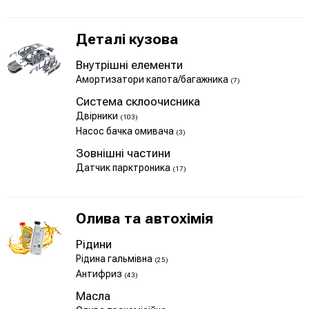
Деталі кузова
Внутрішні елементи
Амортизатори капота/багажника
(7)
Система склоочисника
Двірники
(103)
Насос бачка омивача
(3)
Зовнішні частини
Датчик парктроника
(17)
Олива та автохімія
Рідини
Рідина гальмівна
(25)
Антифриз
(43)
Масла