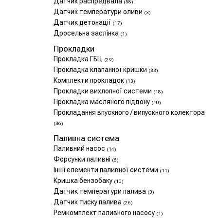
Датчик распредвала
(58)
Датчик температури оливи
(3)
Датчик детонації
(17)
Дросельна заслінка
(1)
Прокладки
Прокладка ГБЦ
(29)
Прокладка клапанної кришки
(33)
Комплекти прокладок
(13)
Прокладки вихлопної системи
(18)
Прокладка масляного піддону
(10)
Прокладання впускного / випускного колектора
(36)
Паливна система
Паливний насос
(14)
Форсунки паливні
(6)
Інші елементи паливної системи
(11)
Кришка бензобаку
(10)
Датчик температури палива
(3)
Датчик тиску палива
(26)
Ремкомплект паливного насосу
(1)