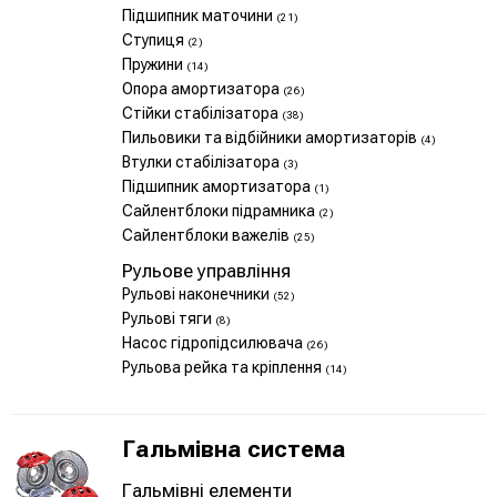
Підшипник маточини
(21)
Ступиця
(2)
Пружини
(14)
Опора амортизатора
(26)
Стійки стабілізатора
(38)
Пильовики та відбійники амортизаторів
(4)
Втулки стабілізатора
(3)
Підшипник амортизатора
(1)
Сайлентблоки підрамника
(2)
Сайлентблоки важелів
(25)
Рульове управління
Рульові наконечники
(52)
Рульові тяги
(8)
Насос гідропідсилювача
(26)
Рульова рейка та кріплення
(14)
Гальмівна система
Гальмівні елементи