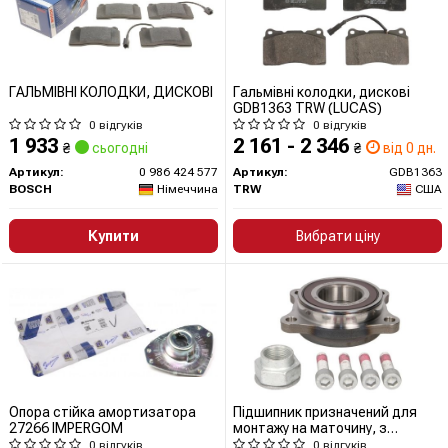
ГАЛЬМІВНІ КОЛОДКИ, ДИСКОВІ
Гальмівні колодки, дискові
GDB1363 TRW (LUCAS)
0 відгуків
0 відгуків
1 933
2 161 - 2 346
₴
сьогодні
₴
від 0 дн.
Артикул:
0 986 424 577
Артикул:
GDB1363
BOSCH
Німеччина
TRW
США
Купити
Вибрати ціну
Опора стійка амортизатора
Підшипник призначений для
27266 IMPERGOM
монтажу на маточину, з
елементами монтажу
0 відгуків
0 відгуків