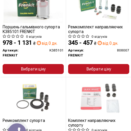
Поршень гальмівного супорта
Ремкомплект направляючих
K385101 FRENKIT
супорта
0 відгуків
0 відгуків
978 - 1 131
345 - 457
₴
від 0 дн.
₴
від 0 дн.
Артикул:
K385101
Артикул:
808007
FRENKIT
FRENKIT
Вибрати ціну
Вибрати ціну
Ремкомплект супорта
Комплект направляючих
супорту
0 відгуків
0 відгуків