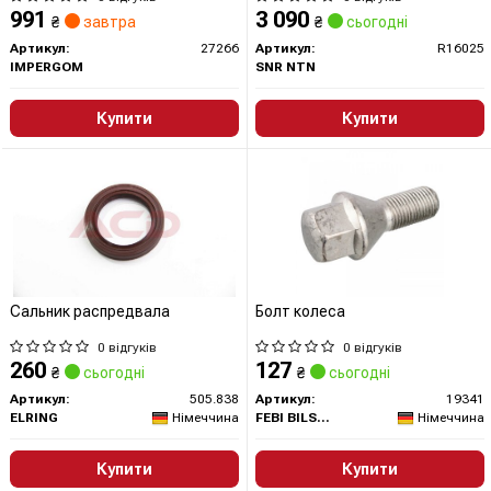
991
3 090
₴
завтра
₴
сьогодні
Артикул:
27266
Артикул:
R16025
IMPERGOM
SNR NTN
Купити
Купити
Сальник распредвала
Болт колеса
0 відгуків
0 відгуків
260
127
₴
сьогодні
₴
сьогодні
Артикул:
505.838
Артикул:
19341
ELRING
Німеччина
FEBI BILSTEIN
Німеччина
Купити
Купити