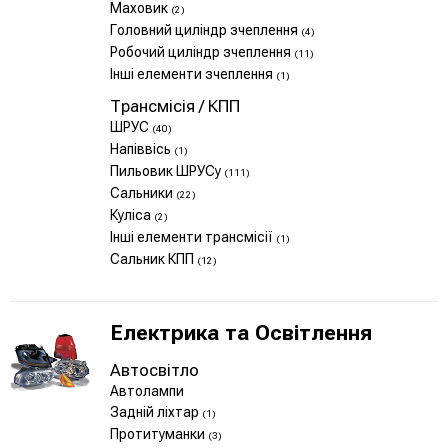
Маховик
(2)
Головний циліндр зчеплення
(4)
Робочий циліндр зчеплення
(11)
Інші елементи зчеплення
(1)
Трансмісія / КПП
ШРУС
(40)
Напіввісь
(1)
Пильовик ШРУСу
(111)
Сальники
(22)
Куліса
(2)
Інші елементи трансмісії
(1)
Сальник КПП
(12)
Електрика та Освітлення
Автосвітло
Автолампи
Задній ліхтар
(1)
Протитуманки
(3)