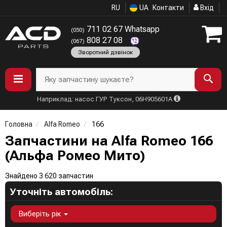
RU
UA
Контакти
Вхід
711 02 67 Whatsapp
(050)
808 27 08
(067)
Зворотний дзвінок
Яку запчастину шукаєте?
Наприклад: насос ГУР Туксон, 06H905601A
Головна
Alfa Romeo
166
Запчастини на Alfa Romeo 166
(Альфа Ромео Мито)
Знайдено 3 620 запчастин
Уточніть автомобіль:
Виберіть рік