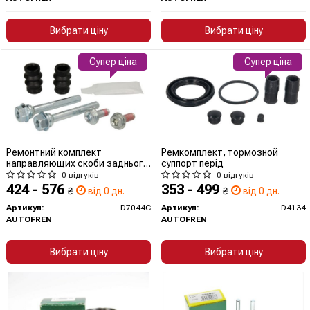
Вибрати ціну
Вибрати ціну
Супер ціна
Супер ціна
Ремонтний комплект
Ремкомплект, тормозной
направляющих скоби заднього
суппорт перід
суп
0 відгуків
0 відгуків
424 - 576
353 - 499
₴
від 0 дн.
₴
від 0 дн.
Артикул:
D7044C
Артикул:
D4134
AUTOFREN
AUTOFREN
Вибрати ціну
Вибрати ціну