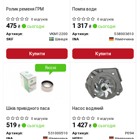
Ролик ременя ГРМ
Помпа води
0 відгуків
0 відгуків
475
1 317
₴
сьогодні
₴
сьогодні
Артикул:
VKM12200
Артикул:
538003610
SKF
Швеція
INA
Німеччина
Купити
Купити
Якісні
Шків привідного паса
Насос водяний
0 відгуків
0 відгуків
519
1 427
₴
сьогодні
₴
сьогодні
Артикул:
531000510
Артикул:
P094
INA
Німеччина
HEPU
Німеччина