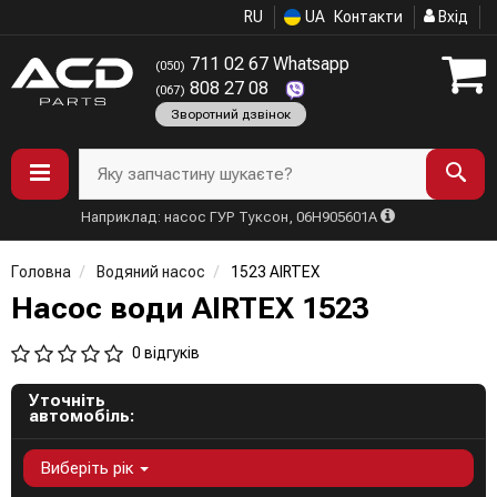
RU
UA
Контакти
Вхід
711 02 67 Whatsapp
(050)
808 27 08
(067)
Зворотний дзвінок
Яку запчастину шукаєте?
Наприклад: насос ГУР Туксон, 06H905601A
Головна
Водяний насос
1523 AIRTEX
Насос води AIRTEX 1523
0 відгуків
Уточніть
автомобіль:
Виберіть рік