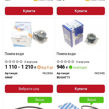
Купити
Купити
Помпа води
Помпа води
0 відгуків
0 відгуків
1 110 - 1 210
946
₴
від 0 дн.
₴
сьогодні
Артикул:
PA286A
Артикул:
PA5945
GRAF
BUGATTI
Вибрати ціну
Купити
Якісні
Якісні