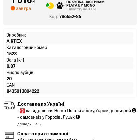
1 016
₴
ПОКУПКА ЧАСТИНАМ
PLATA BY MONO
завтра
3 платежу по 339 ₴
Код:
786652-86
Виробник
AIRTEX
Каталоговий номер
1523
Вага [кг]
0.87
Число зубців
20
EAN
8435013804222
Доставка по Україні
-
на відділення Нової Пошти або кур'єром до дверей
- самовивіз у Горохів, Луцьк
докладніше →
Оплата при отриманні