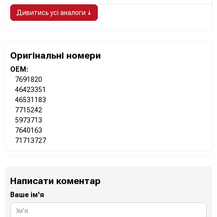
Дивитись усі аналоги ↓
Оригінальні номери
OEM:
7691820
46423351
46531183
7715242
5973713
7640163
71713727
Написати коментар
Ваше ім'я