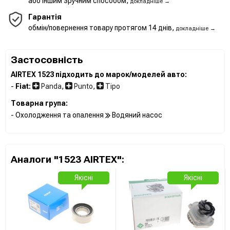
або іншим зручним способом,
докладніше →
Гарантія
обмін/повернення товару протягом 14 днів,
докладніше →
Застосовність
AIRTEX 1523 підходить до марок/моделей авто:
-
Fiat:
Panda
,
Punto
,
Tipo
Товарна група:
- Охолодження та опалення
Водяний насос
Аналоги "1523 AIRTEX":
Якісні
Якісні