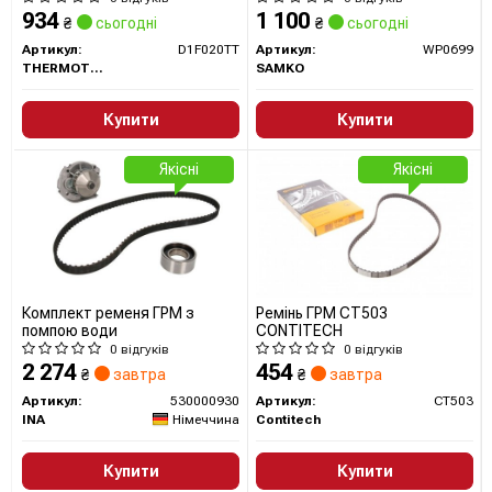
934
1 100
₴
сьогодні
₴
сьогодні
Артикул:
D1F020TT
Артикул:
WP0699
THERMOTEC
SAMKO
Купити
Купити
Якісні
Якісні
Комплект ременя ГРМ з
Ремінь ГРМ CT503
помпою води
CONTITECH
0 відгуків
0 відгуків
2 274
454
₴
завтра
₴
завтра
Артикул:
530000930
Артикул:
CT503
INA
Німеччина
Contitech
Купити
Купити