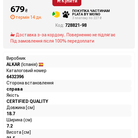
Купити
679
₴
ПОКУПКА ЧАСТИНАМ
PLATA BY MONO
термін 14 дн.
3 платежу по 227 ₴
Код:
728821-98
Доставка з-за кордону.. Поверненню не підлягає
Під замовлення після 100% передоплати
Виробник
ALKAR
(Іспанія)
Каталоговий номер
6432396
Сторона встановлення
справа
Якість
CERTIFIED QUALITY
Довжина [см]
18.7
Ширина (см)
7.2
Висота [см]