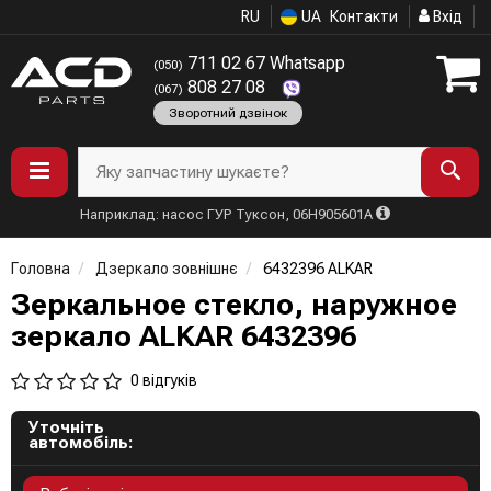
RU
UA
Контакти
Вхід
711 02 67 Whatsapp
(050)
808 27 08
(067)
Зворотний дзвінок
Яку запчастину шукаєте?
Наприклад: насос ГУР Туксон, 06H905601A
Головна
Дзеркало зовнішнє
6432396 ALKAR
Зеркальное стекло, наружное
зеркало ALKAR 6432396
0 відгуків
Уточніть
автомобіль: