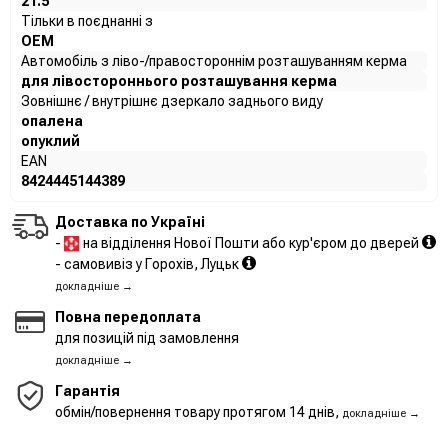
21.5
Тільки в поєднанні з
OEM
Автомобіль з ліво-/правостороннім розташуванням керма
для лівостороннього розташування керма
Зовнішнє / внутрішнє дзеркало заднього виду
опалена
опуклий
EAN
8424445144389
Доставка по Україні
-
на відділення Нової Пошти або кур'єром до дверей
- самовивіз у Горохів, Луцьк
докладніше →
Повна передоплата
для позицій під замовлення
докладніше →
Гарантія
обмін/повернення товару протягом 14 днів,
докладніше →