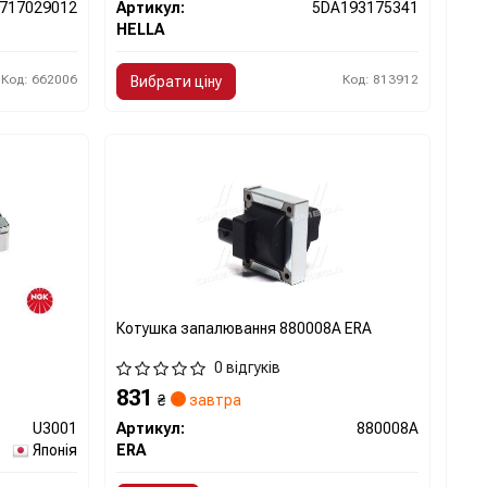
717029012
Артикул:
5DA193175341
HELLA
Код: 662006
Код: 813912
Вибрати ціну
Котушка запалювання 880008A ERA
0 відгуків
831
₴
завтра
U3001
Артикул:
880008A
Японія
ERA