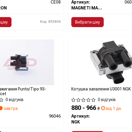
CE08
Артикул:
060
RON
MAGNETI MARELLI
Код: 855806
ціну
Вибрати ціну
жигания Punto/Tipo 93-
Котушка запалення U3001 NGK
acet
0 відгуків
0 відгуків
880 - 966
завтра
₴
від 1 дн.
96046
Артикул:
NGK