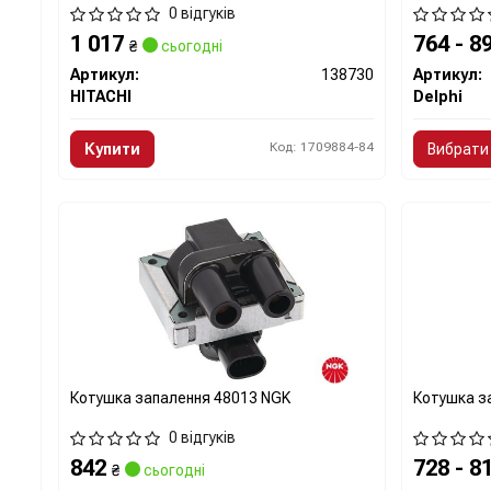
0 відгуків
1 017
764 - 8
₴
сьогодні
Артикул:
138730
Артикул:
HITACHI
Delphi
Код: 1709884-84
Купити
Вибрати 
Котушка запалення 48013 NGK
Котушка з
0 відгуків
842
728 - 8
₴
сьогодні