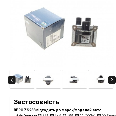
Застосовність
BERU ZS283 підходить до марок/моделей авто:
-
Alfa Romeo:
145
,
146
,
155
,
33 (907A)
,
33 Spor