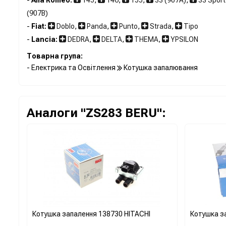
(907B)
-
Fiat:
Doblo
,
Panda
,
Punto
,
Strada
,
Tipo
-
Lancia:
DEDRA
,
DELTA
,
THEMA
,
YPSILON
Товарна група:
- Електрика та Освітлення
Котушка запалювання
Аналоги "ZS283 BERU":
Котушка запалення 138730 HITACHI
Котушка з