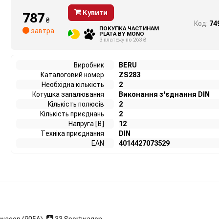
Купити
787
₴
Код:
74
ПОКУПКА ЧАСТИНАМ
завтра
PLATA BY MONO
3 платежу по 263 ₴
Виробник
BERU
Каталоговий номер
ZS283
Необхідна кількість
2
Котушка запалювання
Виконання з'єднання DIN
Кількість полюсів
2
Кількість приєднань
2
Напруга [В]
12
Техніка приєднання
DIN
EAN
4014427073529
twagon (905A)
,
33 Sportwagon