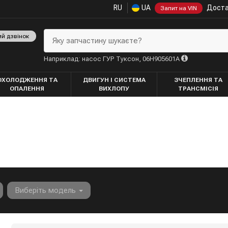
RU
UA
Доста
Запит на VIN
ий дзвінок
Яку запчастину шукаєте?
Наприклад: насос ГУР Туксон, 06H905601A
ОХОЛОДЖЕННЯ ТА
ДВИГУН І СИСТЕМА
ЗЧЕПЛЕННЯ ТА
ОПАЛЕННЯ
ВИХЛОПУ
ТРАНСМІСІЯ
Виберіть модель