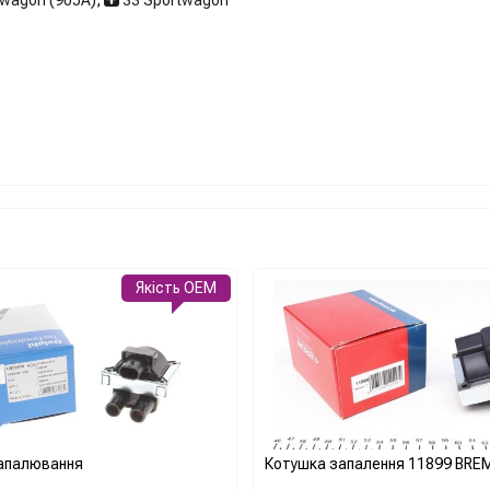
Якість OEM
апалювання
Котушка запалення 11899 BREM