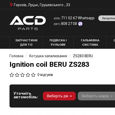
Горохів, Луцьк, Грушевського , 33
711 02 67 Whatsapp
Зворотн
(050)
808 27 08
(067)
ЗАПЧАСТИНИ
ПІДВІСКА І
ГАЛЬМІВНА
ДЛЯ ТО
РУЛЬОВЕ
СИСТЕМА
Головна
Котушка запалювання
ZS283 BERU
Ignition coil BERU ZS283
0 відгуків
Уточніть
Виберіть рік
Виберіть марку
автомобіль: