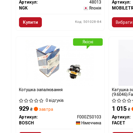
Артикул:
48013
Артикул:
NGK
Японія
MOBILET
Код: 501028-84
Купити
Вибрати 
Якісні
Котушка запалювання
Катушка за
(9.6046) F
0 відгуків
929
1 015
₴
завтра
₴
Артикул:
F000ZS0103
Артикул:
BOSCH
Німеччина
FACET