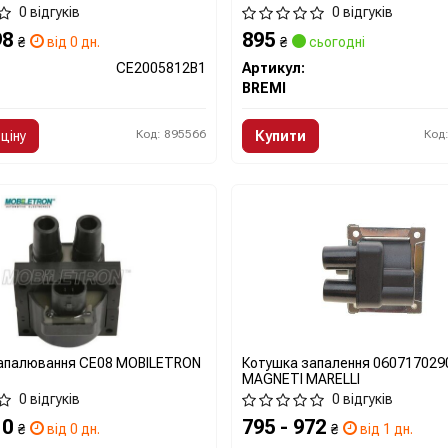
0 відгуків
0 відгуків
98
895
₴
від 0 дн.
₴
сьогодні
CE2005812B1
Артикул:
BREMI
Код: 895566
Код
ціну
Купити
апалювання CE08 MOBILETRON
Котушка запалення 060717029
MAGNETI MARELLI
0 відгуків
0 відгуків
10
795 - 972
₴
від 0 дн.
₴
від 1 дн.