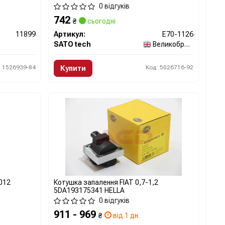
0 відгуків
742
₴
сьогодні
11899
Артикул:
E70-1126
SATO tech
Великобританія
: 1526939-84
Код: 5026716-92
Купити
012
Котушка запалення FIAT 0,7-1,2
5DA193175341 HELLA
0 відгуків
911 - 969
₴
від 1 дн.