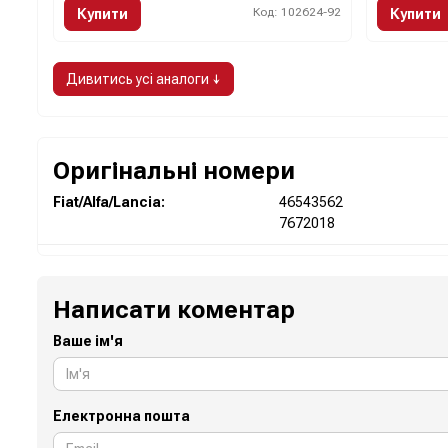
Код: 102624-92
Купити
Купити
Дивитись усі аналоги ↓
Оригінальні номери
Fiat/Alfa/Lancia:
46543562
7672018
Написати коментар
Ваше ім'я
Електронна пошта