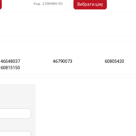
Код: 2396986-93
Вибрати ціну
46548037
46790073
60805420
60815150