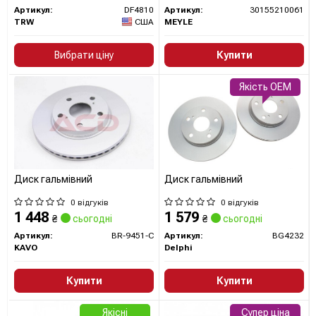
покращили безпеку, ефективність і комфорт водіння.
Артикул:
DF4810
Артикул:
30155210061
TRW
США
MEYLE
Сайт:
https://www.boschaftermarket.com/
Вибрати ціну
Купити
Усі запчастини BOSCH →
Якість OEM
Диск гальмівний
Диск гальмівний
0 відгуків
0 відгуків
1 448
1 579
₴
сьогодні
₴
сьогодні
Артикул:
BR-9451-C
Артикул:
BG4232
KAVO
Delphi
Купити
Купити
Якісні
Супер ціна