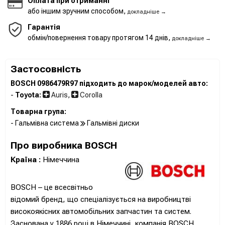
Оплата при отриманні
або іншим зручним способом,
докладніше →
Гарантія
обмін/повернення товару протягом 14 днів,
докладніше →
Застосовність
BOSCH 0986479R97 підходить до марок/моделей авто:
-
Toyota:
Auris
,
Corolla
Товарна група:
- Гальмівна система
Гальмівні диски
Про виробника BOSCH
Країна :
Німеччина
BOSCH – це всесвітньо
відомий бренд, що спеціалізується на виробництві
високоякісних автомобільних запчастин та систем.
Заснована у 1886 році в Німеччині, компанія BOSCH