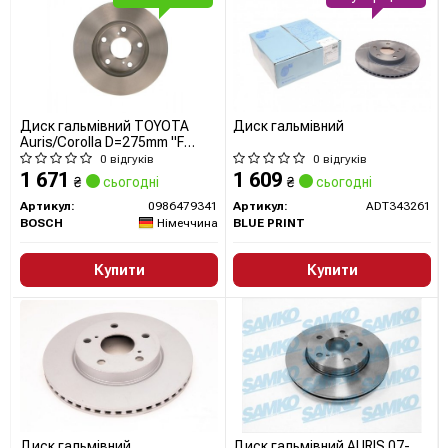
Диск гальмівний TOYOTA
Диск гальмівний
Auris/Corolla D=275mm "F
"07>>
0 відгуків
0 відгуків
1 671
1 609
₴
сьогодні
₴
сьогодні
Артикул:
0986479341
Артикул:
ADT343261
BOSCH
Німеччина
BLUE PRINT
Купити
Купити
Диск гальмівний
Диск гальмівний AURIS 07-