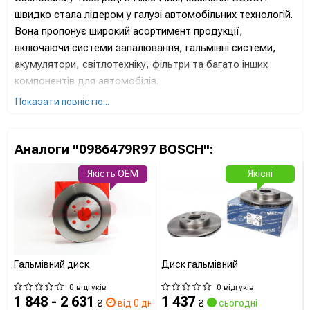
швидко стала лідером у галузі автомобільних технологій.
Вона пропонує широкий асортимент продукції,
включаючи системи запалювання, гальмівні системи,
акумулятори, світлотехніку, фільтри та багато інших
компонентів для автомобілів.
Показати повністю...
Продукція BOSCH відома своєю надійністю,
довговічністю та інноваційністю. Вона використовується
як оригінальне обладнання для багатьох провідних
Аналоги "0986479R97 BOSCH":
автовиробників світу, а також широко представлена на
ринку автозапчастин для вторинного обслуговування.
Якість OEM
Якісні
Завдяки постійним інвестиціям у дослідження та
розробки, BOSCH залишається на передовій
автомобільних технологій, впроваджуючи нові та
покращені рішення для автомобільної індустрії.
Серед найважливіших досягнень BOSCH можна
Гальмівний диск
Диск гальмівний
відзначити розробку системи ABS, впорскування палива
0 відгуків
0 відгуків
та численних електронних систем управління, які значно
1 848 - 2 631
1 437
₴
від 0 дн.
₴
сьогодні