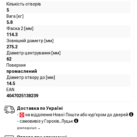
Кількість отворів
5
Вага [кг]
5.8
Фаска 2 [мм]
114.3
Зовнішній діаметр [мм]
275.2
Діаметр центрування [мм]
62
Поверхня
промаслений
Діаметр отвору до [мм]
14.5
EAN
4047025138239
Доставка по Україні
-
на відділення Нової Пошти або кур'єром до дверей
- самовивіз у Горохів, Луцьк
докладніше →