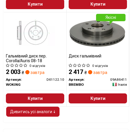
Купити
Купити
Якісні
Гальмівний диск пер.
Диск гальмівний
Corolla/Auris 08-18
0 відгуків
0 відгуків
2 003
2 417
₴
завтра
₴
завтра
Артикул:
D61122.10
Артикул:
09A86411
WOKING
BREMBO
Італія
Купити
Купити
Дивитись усі аналоги ↓