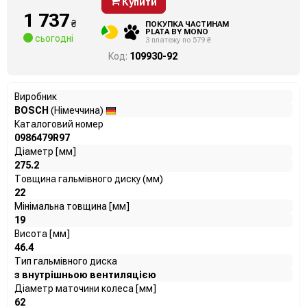
Купити
1 737
₴
ПОКУПКА ЧАСТИНАМ
PLATA BY MONO
сьогодні
3 платежу по 579 ₴
Код:
109930-92
Виробник
BOSCH
(Німеччина)
Каталоговий номер
0986479R97
Діаметр [мм]
275.2
Товщина гальмівного диску (мм)
22
Мінімальна товщина [мм]
19
Висота [мм]
46.4
Тип гальмівного диска
з внутрішньою вентиляцією
Діаметр маточини колеса [мм]
62