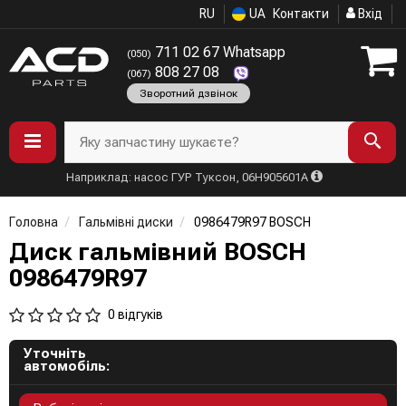
RU
UA
Контакти
Вхід
711 02 67 Whatsapp
(050)
808 27 08
(067)
Зворотний дзвінок
Яку запчастину шукаєте?
Наприклад: насос ГУР Туксон, 06H905601A
Головна
Гальмівні диски
0986479R97 BOSCH
Диск гальмівний BOSCH
0986479R97
0 відгуків
Уточніть
автомобіль: