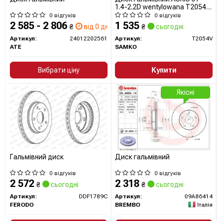
1.4-2.2D wentylowana T2054V
SAMKO
0 відгуків
0 відгуків
2 585 - 2 806
1 535
₴
від 0 дн.
₴
сьогодні
Артикул:
24012202561
Артикул:
T2054V
ATE
SAMKO
Вибрати ціну
Купити
Якісні
Гальмівний диск
Диск гальмівний
0 відгуків
0 відгуків
2 572
2 318
₴
сьогодні
₴
сьогодні
Артикул:
DDF1789C
Артикул:
09A86414
FERODO
BREMBO
Італія