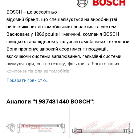
BOSCH – це всесвітньо
відомий бренд, що спеціалізується на виробництві
високоякісних автомобільних запчастин та систем.
Заснована у 1886 році в Німеччині, компанія BOSCH
швидко стала лідером у галузі автомобільних технологій.
Вона пропонує широкий асортимент продукції,
включаючи системи запалювання, гальмівні системи,
акумулятори, світлотехніку, фільтри та багато інших
компонентів для автомобілів.
Показати повністю...
Продукція BOSCH відома своєю надійністю,
довговічністю та інноваційністю. Вона використовується
як оригінальне обладнання для багатьох провідних
Аналоги "1987481440 BOSCH":
автовиробників світу, а також широко представлена на
ринку автозапчастин для вторинного обслуговування.
Завдяки постійним інвестиціям у дослідження та
розробки, BOSCH залишається на передовій
автомобільних технологій, впроваджуючи нові та