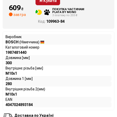
Купити
609
₴
ПОКУПКА ЧАСТИНАМ
PLATA BY MONO
завтра
3 платежу по 203 ₴
Код:
109963-84
Виробник
BOSCH
(Німеччина)
Каталоговий номер
1987481440
Довжина [мм]
300
Внутрішнє різьба [мм]
M10x1
Довжина 1 [мм]
280
Внутрішня різьба 2(мм)
M10x1
EAN
4047024893184
Доставка по Україні