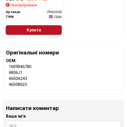
(LUCAS)
Неповернення
Артикул:
PHA2030
TRW
США
Купити
Оригінальні номери
OEM:
1609046780
4806J1
4650A243
4650B623
Написати коментар
Ваше ім'я