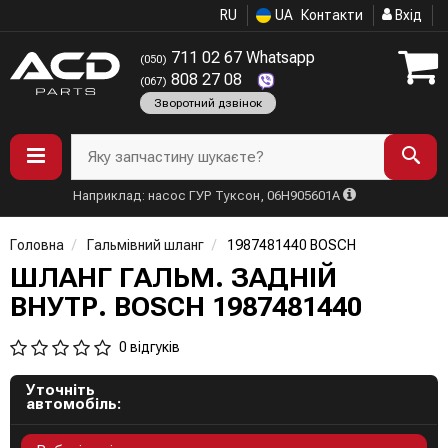
RU
UA
Контакти
Вхід
711 02 67 Whatsapp
(050)
808 27 08
(067)
Зворотний дзвінок
Яку запчастину шукаєте?
Наприклад: насос ГУР Туксон, 06H905601A
Головна
Гальмівний шланг
1987481440 BOSCH
ШЛАНГ ГАЛЬМ. ЗАДНIЙ
ВНУТР. BOSCH 1987481440
0 відгуків
Уточніть
автомобіль: