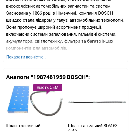
високоякісних автомобільних запчастин та систем.
Заснована у 1886 році в Німеччині, компанія BOSCH
швидко стала лідером у галузі автомобільних технологій.
Вона пропонує широкий асортимент продукції,
включаючи системи запалювання, гальмівні системи,
акумулятори, світлотехніку, фільтри та багато інших
компонентів для автомобілів.
Показати повністю...
Продукція BOSCH відома своєю надійністю,
довговічністю та інноваційністю. Вона використовується
як оригінальне обладнання для багатьох провідних
Аналоги "1987481959 BOSCH":
автовиробників світу, а також широко представлена на
ринку автозапчастин для вторинного обслуговування.
Якість OEM
Завдяки постійним інвестиціям у дослідження та
розробки, BOSCH залишається на передовій
автомобільних технологій, впроваджуючи нові та
покращені рішення для автомобільної індустрії.
Серед найважливіших досягнень BOSCH можна
Шланг гальмівний
Шланг гальмівний SL6163
A.B.S.