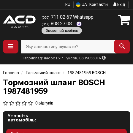
RU
UA
Контакти
Вхід
711 02 67 Whatsapp
(050)
808 27 08
(067)
Зворотний дзвінок
Яку запчастину шукаєте?
Наприклад: насос ГУР Туксон, 06H905601A
Головна
Гальмівний шланг
1987481959 BOSCH
Тормозний шланг BOSCH
1987481959
0 відгуків
Уточніть
автомобіль: