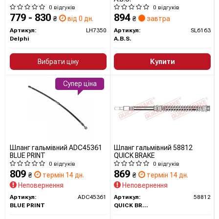
відзначити розробку системи ABS, впорскування палива
0 відгуків
0 відгуків
та численних електронних систем управління, які значно
779 - 830
894
₴
від 0 дн.
₴
завтра
покращили безпеку, ефективність і комфорт водіння.
Артикул:
LH7350
Артикул:
SL6163
Delphi
A.B.S.
Сайт:
https://www.boschaftermarket.com/
Вибрати ціну
Купити
Усі запчастини BOSCH →
Супер ціна
Шланг гальмівний ADC45361
Шланг гальмівний 58812
BLUE PRINT
QUICK BRAKE
0 відгуків
0 відгуків
809
869
₴
термін 14 дн.
₴
термін 14 дн.
Неповернення
Неповернення
Артикул:
ADC45361
Артикул:
58812
BLUE PRINT
QUICK BRAKE