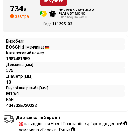
Купити
734
₴
ПОКУПКА ЧАСТИНАМ
PLATA BY MONO
завтра
3 платежу по 245 ₴
Код:
111395-92
Виробник
BOSCH
(Німеччина)
Каталоговий номер
1987481959
Довжина [мм]
575
Діаметр [мм]
10
Внутрішнє різьба [мм]
M10x1
EAN
4047025729222
Доставка по Україні
-
на відділення Нової Пошти або кур'єром до дверей
- самовивіз у Горохів, Луцьк