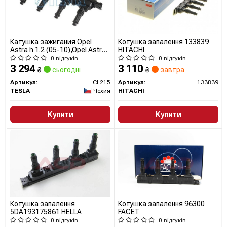
Катушка зажигания Opel
Котушка запалення 133839
Astra h 1.2 (05-10),Opel Astra
HITACHI
h 1.4 (04-10) (CL215) TESLA
0 відгуків
0 відгуків
BLATNA
3 294
3 110
₴
сьогодні
₴
завтра
Артикул:
CL215
Артикул:
133839
TESLA
Чехия
HITACHI
Купити
Купити
Котушка запалення
Котушка запалення 96300
5DA193175861 HELLA
FACET
0 відгуків
0 відгуків