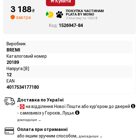
Купити
3 188
₴
ПОКУПКА ЧАСТИНАМ
PLATA BY MONO
завтра
3 платежу по 1063 ₴
Код:
1526947-84
Виробник
BREMI
Каталоговий номер
20189
Напруга [В]
12
EAN
4017534177180
Доставка по Україні
-
на відділення Нової Пошти або кур'єром до дверей
- самовивіз у Горохів, Луцьк
докладніше →
Оплата при отриманні
або іншим зручним способом,
докладніше →