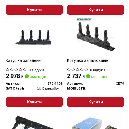
Купити
Купити
Катушка запалення
Котушка запалювання
0 відгуків
0 відгуків
2 978
2 737
₴
сьогодні
₴
сьогодні
Артикул:
E70-1108
Артикул:
CE79
SATO tech
Великобританія
MOBILETRON
Купити
Купити