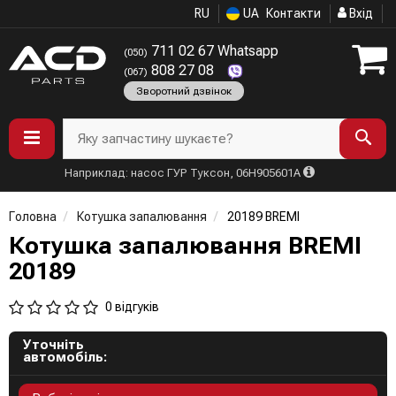
RU
UA
Контакти
Вхід
711 02 67 Whatsapp
(050)
808 27 08
(067)
Зворотний дзвінок
Яку запчастину шукаєте?
Наприклад: насос ГУР Туксон, 06H905601A
Головна
Котушка запалювання
20189 BREMI
Котушка запалювання BREMI
20189
0 відгуків
Уточніть
автомобіль: