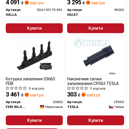
4 091
3 295
₴
завтра
₴
завтра
Артикул:
5DA193175-861
Артикул:
96300
HELLA
FACET
Купити
Купити
Котушка запалення 33663
Наконечник свічки
FEBI
запалювання CP063 TESLA
0 відгуків
0 відгуків
3 461
303
₴
завтра
₴
завтра
Артикул:
33663
Артикул:
CP063
FEBI BILSTEIN
Німеччина
TESLA
Чехия
Купити
Купити