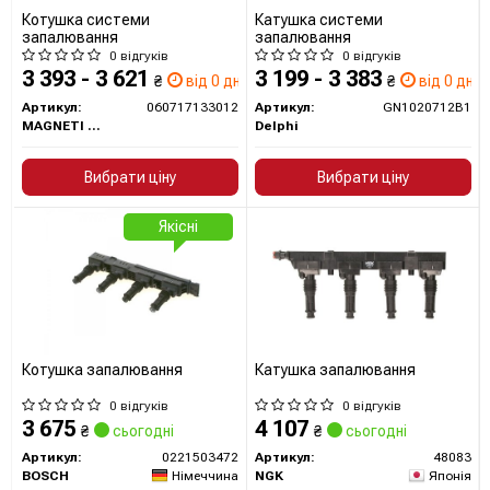
Котушка системи
Катушка системи
запалювання
запалювання
0 відгуків
0 відгуків
3 393 - 3 621
3 199 - 3 383
₴
від 0 дн.
₴
від 0 дн.
Артикул:
060717133012
Артикул:
GN1020712B1
MAGNETI MARELLI
Delphi
Вибрати ціну
Вибрати ціну
Якісні
Котушка запалювання
Катушка запалювання
0 відгуків
0 відгуків
3 675
4 107
₴
сьогодні
₴
сьогодні
Артикул:
0221503472
Артикул:
48083
BOSCH
Німеччина
NGK
Японія