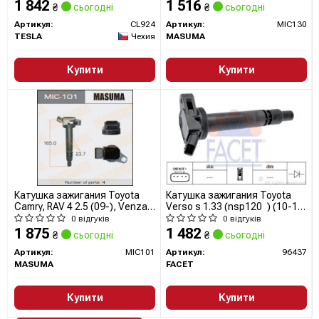
1 842
1 516
₴
сьогодні
₴
сьогодні
Артикул:
CL924
Артикул:
MIC130
TESLA
Чехия
MASUMA
Купити
Купити
Катушка зажигания Toyota
Катушка зажигания Toyota
Camry, RAV 4 2.5 (09-), Venza
Verso s 1.33 (nsp120_) (10-16)
2.7 (09-16) (MIC-101)
(9.6437) Facet
0 відгуків
0 відгуків
MASUMA
1 875
1 482
₴
сьогодні
₴
сьогодні
Артикул:
MIC101
Артикул:
96437
MASUMA
FACET
Купити
Купити