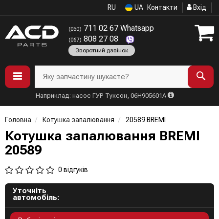
RU
UA
Контакти
Вхід
711 02 67 Whatsapp
(050)
808 27 08
(067)
Зворотний дзвінок
Яку запчастину шукаєте?
Наприклад: насос ГУР Туксон, 06H905601A
Головна
Котушка запалювання
20589 BREMI
Котушка запалювання BREMI
20589
0 відгуків
Уточніть
автомобіль: