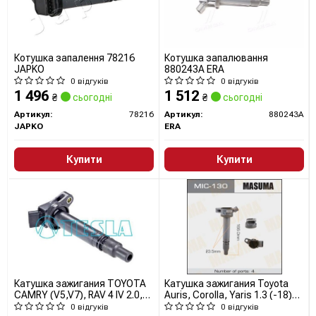
Котушка запалення 78216
Котушка запалювання
JAPKO
880243A ERA
0 відгуків
0 відгуків
1 496
1 512
₴
сьогодні
₴
сьогодні
Артикул:
78216
Артикул:
880243A
JAPKO
ERA
Купити
Купити
Катушка зажигания TOYOTA
Катушка зажигания Toyota
CAMRY (V5,V7), RAV 4 IV 2.0,
Auris, Corolla, Yaris 1.3 (-18)
2.5i (CL924) TESLA BLATNA
(MIC-130) MASUMA
0 відгуків
0 відгуків