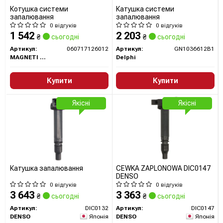
Котушка системи
Катушка системи
запалювання
запалювання
0 відгуків
0 відгуків
1 542
2 203
₴
сьогодні
₴
сьогодні
Артикул:
060717126012
Артикул:
GN1036612B1
MAGNETI MARELLI
Delphi
Купити
Купити
Якісні
Якісні
Катушка запалювання
CEWKA ZAPLONOWA DIC0147
DENSO
0 відгуків
0 відгуків
3 643
3 363
₴
сьогодні
₴
сьогодні
Артикул:
DIC0132
Артикул:
DIC0147
DENSO
Японія
DENSO
Японія