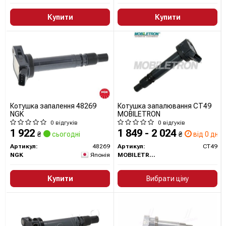
Купити
Купити
Котушка запалення 48269
Котушка запалювання CT49
NGK
MOBILETRON
0 відгуків
0 відгуків
1 922
1 849 - 2 024
₴
сьогодні
₴
від 0 дн.
Артикул:
48269
Артикул:
CT49
NGK
Японія
MOBILETRON
Купити
Вибрати ціну