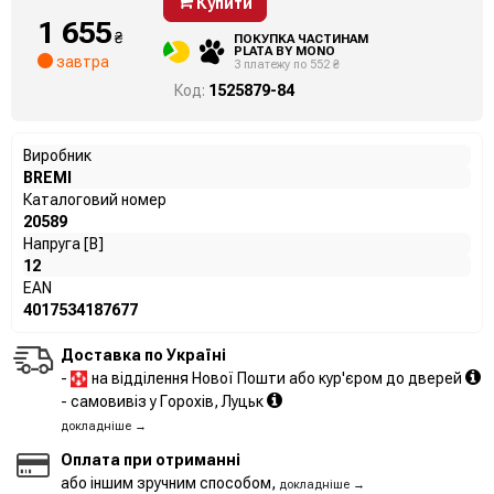
Купити
1 655
₴
ПОКУПКА ЧАСТИНАМ
PLATA BY MONO
завтра
3 платежу по 552 ₴
Код:
1525879-84
Виробник
BREMI
Каталоговий номер
20589
Напруга [В]
12
EAN
4017534187677
Доставка по Україні
-
на відділення Нової Пошти або кур'єром до дверей
- самовивіз у Горохів, Луцьк
докладніше →
Оплата при отриманні
або іншим зручним способом,
докладніше →