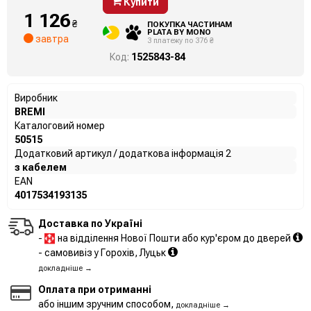
Купити
1 126
₴
ПОКУПКА ЧАСТИНАМ
PLATA BY MONO
завтра
3 платежу по 376 ₴
Код:
1525843-84
Виробник
BREMI
Каталоговий номер
50515
Додатковий артикул / додаткова інформація 2
з кабелем
EAN
4017534193135
Доставка по Україні
-
на відділення Нової Пошти або кур'єром до дверей
- самовивіз у Горохів, Луцьк
докладніше →
Оплата при отриманні
або іншим зручним способом,
докладніше →