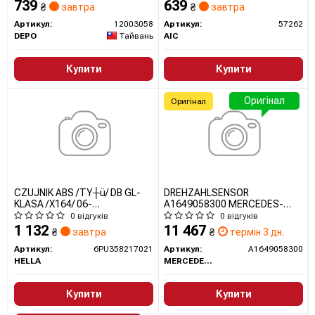
739
639
₴
завтра
₴
завтра
Артикул:
12003058
Артикул:
57262
DEPO
Тайвань
AIC
Купити
Купити
Оригінал
Оригінал
CZUJNIK ABS /TY┼ü/ DB GL-
DREHZAHLSENSOR
KLASA /X164/ 06-
A1649058300 MERCEDES-
6PU358217021 HELLA
BENZ
0 відгуків
0 відгуків
1 132
11 467
₴
завтра
₴
термін 3 дн.
Артикул:
6PU358217021
Артикул:
A1649058300
HELLA
MERCEDES-BENZ
Купити
Купити