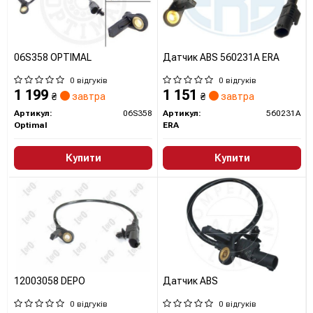
06S358 OPTIMAL
Датчик ABS 560231A ERA
0 відгуків
0 відгуків
1 199
1 151
₴
завтра
₴
завтра
Артикул:
06S358
Артикул:
560231A
Optimal
ERA
Купити
Купити
12003058 DEPO
Датчик АВS
0 відгуків
0 відгуків