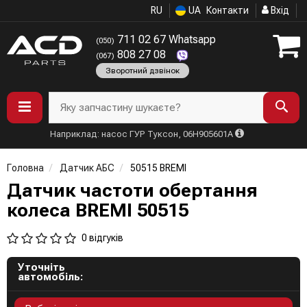
RU
UA
Контакти
Вхід
711 02 67 Whatsapp
(050)
808 27 08
(067)
Зворотний дзвінок
Яку запчастину шукаєте?
Наприклад: насос ГУР Туксон, 06H905601A
Головна
Датчик АБС
50515 BREMI
Датчик частоти обертання
колеса BREMI 50515
0 відгуків
Уточніть
автомобіль: