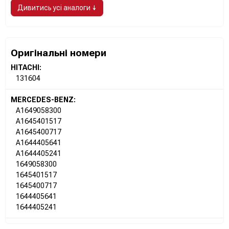
Дивитись усі аналоги ↓
Оригінальні номери
HITACHI:
131604
MERCEDES-BENZ:
A1649058300
A1645401517
A1645400717
A1644405641
A1644405241
1649058300
1645401517
1645400717
1644405641
1644405241