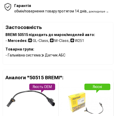
Гарантія
обмін/повернення товару протягом 14 днів,
докладніше →
Застосовність
BREMI 50515 підходить до марок/моделей авто:
-
Mercedes:
GL-Class
,
M-Class
,
W251
Товарна група:
- Гальмівна система
Датчик АБС
Аналоги "50515 BREMI":
Якість OEM
Якісні