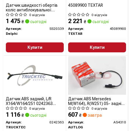
Датчик швидкості обертів
45089900 TEXTAR
коліс антиблокувальної
системи гальм
0 відгуків
0 відгуків
1 475
2 221
₴
сьогодні
₴
сьогодні
Артикул:
SS20339
Артикул:
45089900
Delphi
TEXTAR
Купити
Купити
Датчик ABS задний, L/R
Датчик ABS Mersedes
X164/W164/251 0242363
M(W164), R(W251) 05- задній
TRUCKTEC AUTOMOTIVE
Л/Пр
0 відгуків
0 відгуків
1 116
607
₴
сьогодні
₴
завтра
Артикул:
0242363
Артикул:
AS4310
TRUCKTEC
AUTLOG