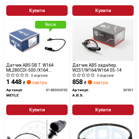
Купити
Купити
Якісні
Датчик ABS DB T. W164
Датчик ABS задн/пер.
ML280CDI-500 /X164
W251/W164/W164 05-14
GL320CDI-500/W251 R280-
0 відгуків
0 відгуків
600 06- LE/PR 0148000092
1 448
858
₴
завтра
₴
завтра
MEYLE
Артикул:
0148000092
Артикул:
30921
MEYLE
A.B.S.
Купити
Купити