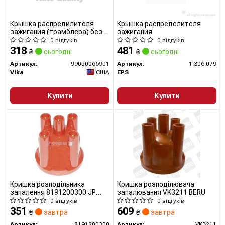
Крышка распредилителя
Крышка распределителя
зажигания (трамблера) без
зажигания
щетки VW Golf (74-92),Jetta
0 відгуків
0 відгуків
(78-92),Passat (73-88)
318
481
₴
сьогодні
₴
сьогодні
(99050066901) vika
Артикул:
99050066901
Артикул:
1.306.079
Vika
США
EPS
Купити
Купити
Кришка розподільника
Кришка розподілювача
запалення 8191200300 JP
запалювання VK3211 BERU
GROUP (QUINTON HAZELL)
0 відгуків
0 відгуків
351
609
₴
завтра
₴
завтра
Артикул:
8191200300
Артикул:
VK3211