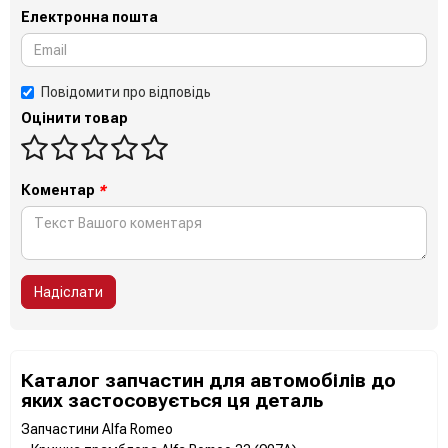
1523817
Електронна пошта
1498746
5006908
5010983
Повідомити про відповідь
5004915
Оцінити товар
710254
72HF12106AA
A780X12276AA
A800X12276BA
Коментар
*
A830X12276CA
A700X12276ADA
DIFZ12106A
GM:
Надіслати
07992265
07992865
7501216
8355935
Каталог запчастин для автомобілів до
8352346
яких застосовується ця деталь
Запчастини Alfa Romeo
Fiat/Alfa/Lancia: