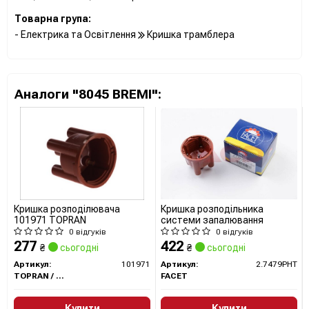
Товарна група:
- Електрика та Освітлення
Кришка трамблера
Аналоги "8045 BREMI":
Кришка розподілювача
Кришка розподільника
101971 TOPRAN
системи запалювання
0 відгуків
0 відгуків
277
422
₴
сьогодні
₴
сьогодні
Артикул:
101971
Артикул:
2.7479PHT
TOPRAN / HANS PRIES
FACET
Купити
Купити