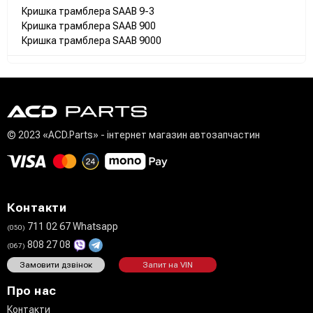
1212142
Кришка трамблера SAAB 9-3
1212143
Кришка трамблера SAAB 900
Кришка трамблера SAAB 9000
VOLVO:
243797
2437978
546279
Peugeot/Citroen:
594127
© 2023 «ACD.Parts» - інтернет магазин автозапчастин
RENAULT:
7701029263
7701012536
7702038122
Контакти
711 02 67 Whatsapp
(050)
808 27 08
(067)
Замовити дзвінок
Запит на VIN
Про нас
Контакти