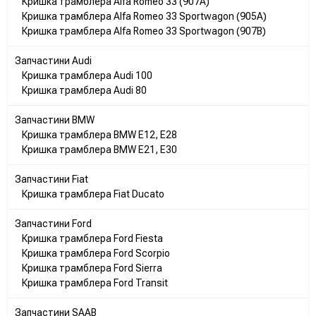
Кришка трамблера Alfa Romeo 33 (907A)
10548050110802
Кришка трамблера Alfa Romeo 33 Sportwagon (905A)
11655050110002
Кришка трамблера Alfa Romeo 33 Sportwagon (907B)
16555050110002
60801306
Запчастини Audi
700216
Кришка трамблера Audi 100
705410
Кришка трамблера Audi 80
82305237
82361894
Запчастини BMW
82301920
Кришка трамблера BMW E12, E28
96586846
Кришка трамблера BMW E21, E30
9936014
Запчастини Fiat
BMW:
Кришка трамблера Fiat Ducato
12111354449
12111359847
Запчастини Ford
12111359874
Кришка трамблера Ford Fiesta
12111363191
Кришка трамблера Ford Scorpio
12111363291
Кришка трамблера Ford Sierra
12111363423
Кришка трамблера Ford Transit
Opel:
Запчастини SAAB