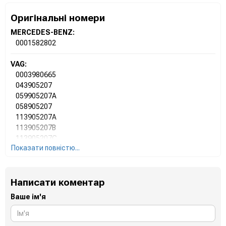
Оригінальні номери
MERCEDES-BENZ:
0001582802
VAG:
0003980665
043905207
059905207A
058905207
113905207A
113905207B
113905207C
Показати повністю...
113905207D
113905207G
SE021914001A
Написати коментар
Ford - Motorcraft:
Ваше ім'я
0710254
11447069
11710254