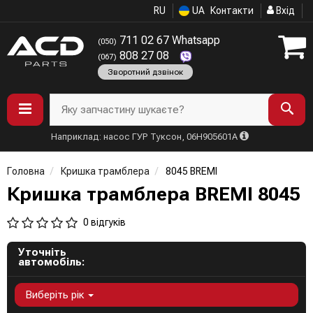
RU
UA
Контакти
Вхід
711 02 67 Whatsapp
(050)
808 27 08
(067)
Зворотний дзвінок
Яку запчастину шукаєте?
Наприклад: насос ГУР Туксон, 06H905601A
Головна
Кришка трамблера
8045 BREMI
Кришка трамблера BREMI 8045
0 відгуків
Уточніть
автомобіль:
Виберіть рік