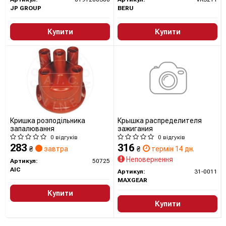
JP GROUP
BERU
Купити
Купити
Кришка розподільника
Крышка распределителя
запалювання
зажигания
0 відгуків
0 відгуків
283
316
₴
завтра
₴
термін 14 дн.
Неповернення
Артикул:
50725
AIC
Артикул:
31-0011
MAXGEAR
Купити
Купити