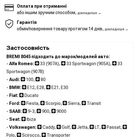
Оплата при отриманні
або іншим зручним способом,
докладніше →
Гарантія
обмін/повернення товару протягом 14 днів,
докладніше →
Застосовність
BREMI 8045 підходить до марок/моделей авто:
-
Alfa Romeo:
33 (907A)
,
33 Sportwagon (905A)
,
33
Sportwagon (907B)
-
Audi:
100
,
80
-
BMW:
E12, E28
,
E21, E30
-
Fiat:
Ducato
-
Ford:
Fiesta
,
Scorpio
,
Sierra
,
Transit
-
SAAB:
9-3
,
900
,
9000
-
Seat:
Ibiza
-
Volkswagen:
Caddy
,
Golf
,
Jetta
,
LT
,
Passat
,
Polo
,
Scirocco
,
Transporter