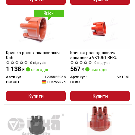
Якісні
Кришка розп. запалювання
Кришка розподілювача
056
запалення VK1061 BERU
0 відгуків
0 відгуків
1 138
567
₴
сьогодні
₴
сьогодні
Артикул:
1235522056
Артикул:
VK1061
BOSCH
Німеччина
BERU
Купити
Купити