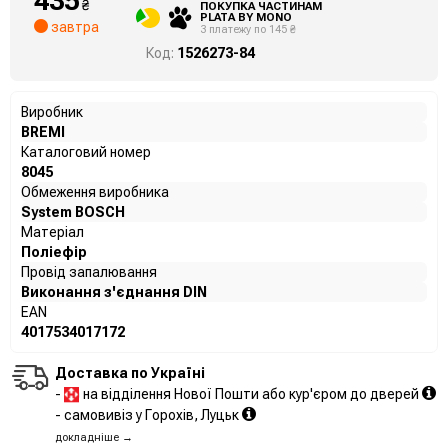
435
₴
ПОКУПКА ЧАСТИНАМ
PLATA BY MONO
завтра
3 платежу по 145 ₴
Код:
1526273-84
Виробник
BREMI
Каталоговий номер
8045
Обмеження виробника
System BOSCH
Матеріал
Поліефір
Провід запалювання
Виконання з'єднання DIN
EAN
4017534017172
Доставка по Україні
-
на відділення Нової Пошти або кур'єром до дверей
- самовивіз у Горохів, Луцьк
докладніше →