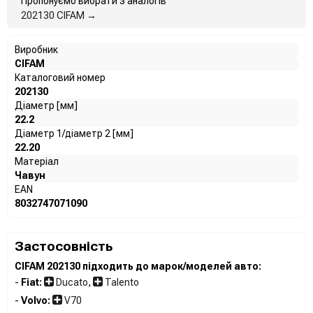
Пропонуємо вибрати з аналогів
202130 CIFAM →
Виробник
CIFAM
Каталоговий номер
202130
Діаметр [мм]
22.2
Діаметр 1/діаметр 2 [мм]
22.20
Матеріал
Чавун
EAN
8032747071090
Застосовність
CIFAM 202130 підходить до марок/моделей авто:
-
Fiat:
Ducato
,
Talento
-
Volvo:
V70