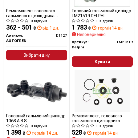
Ремкомплект головного
Головний гальмівний циліндр
гальмівного циліндрика
LM21519 DELPHI
D1127 AUTOFREN SEINSA
0 відгуків
0 відгуків
362 - 501
1 783
₴
від 1 дн.
₴
термін 14 дн.
Неповернення
Артикул:
D1127
AUTOFREN
Артикул:
LM21519
Delphi
Вибрати ціну
Купити
Головний гальмівний циліндр
Ремкомплект, головного
1068 A.B.S.
гальмівного циліндрика
122007 FRENKIT
0 відгуків
0 відгуків
1 398
528
₴
термін 14 дн.
₴
термін 14 дн.