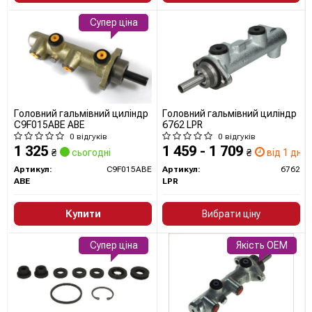
Супер ціна
Головний гальмівний циліндр
Головний гальмівний циліндр
C9F015ABE ABE
6762 LPR
0 відгуків
0 відгуків
1 325
1 459 - 1 709
₴
сьогодні
₴
від 1 дн.
Артикул:
C9F015ABE
Артикул:
6762
ABE
LPR
Купити
Вибрати ціну
Супер ціна
Якість OEM