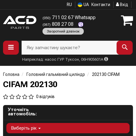
RU
UA
Контакти
Вхід
711 02 67 Whatsapp
(050)
808 27 08
(067)
Зворотний дзвінок
Яку запчастину шукаєте?
Наприклад: насос ГУР Туксон, 06H905601A
Головна
Головний гальмівний циліндр
202130 CIFAM
CIFAM 202130
0 відгуків
Уточніть
автомобіль:
Виберіть рік