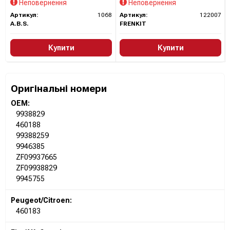
Неповернення
Неповернення
Артикул:
1068
Артикул:
122007
A.B.S.
FRENKIT
Купити
Купити
Оригінальні номери
OEM:
9938829
460188
99388259
9946385
ZF09937665
ZF09938829
9945755
Peugeot/Citroen:
460183