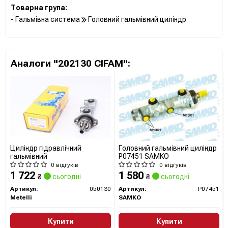
Товарна група:
- Гальмівна система
Головний гальмівний циліндр
Аналоги "202130 CIFAM":
Циліндр гідравлічний
Головний гальмівний циліндр
гальмівний
P07451 SAMKO
0 відгуків
0 відгуків
1 722
1 580
₴
сьогодні
₴
сьогодні
Артикул:
050130
Артикул:
P07451
Metelli
SAMKO
Купити
Купити