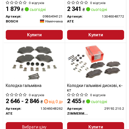
0 відгуків
0 відгуків
1 879
2 341
₴
сьогодні
₴
сьогодні
Артикул:
0986494121
Артикул:
13046048772
BOSCH
Німеччина
ATE
Купити
Купити
Колодка гальмівна
Колодки гальмівні дискові, к-
кт
0 відгуків
0 відгуків
2 646 - 2 846
2 455
₴
від 0 дн.
₴
сьогодні
Артикул:
13046048262
Артикул:
29192.210.2
ATE
ZIMMERMANN
Вибрати ціну
Купити