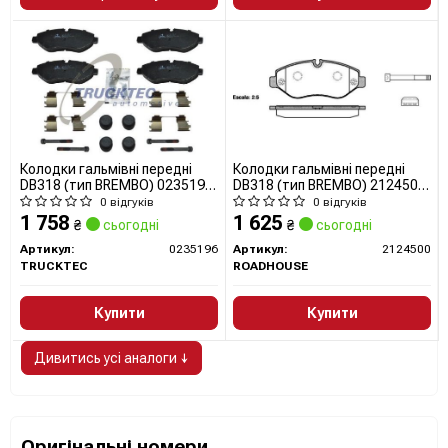
Колодки гальмівні передні
Колодки гальмівні передні
DB318 (тип BREMBO) 0235196
DB318 (тип BREMBO) 2124500
TRUCKTEC AUTOMOTIVE
ROADHOUSE
0 відгуків
0 відгуків
1 758
1 625
₴
сьогодні
₴
сьогодні
Артикул:
0235196
Артикул:
2124500
TRUCKTEC
ROADHOUSE
Купити
Купити
Дивитись усі аналоги ↓
Оригінальні номери