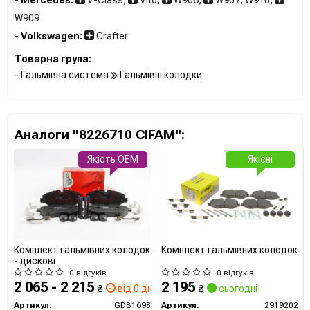
W909
-
Volkswagen:
Crafter
Товарна група:
- Гальмівна система
Гальмівні колодки
Аналоги "8226710 CIFAM":
Якість OEM
Якісні
Комплект гальмівних колодок
Комплект гальмівних колодок
- дискові
0 відгуків
0 відгуків
2 065 - 2 215
2 195
₴
від 0 дн.
₴
сьогодні
Артикул:
GDB1698
Артикул:
2919202