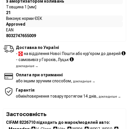
з амортизатором коливань
Товщина 1 [мм]
21
Виконує норми ЄЕК
Approved
EAN
8032747655009
Доставка по Україні
-
на відділення Нової Пошти або кур'єром до дверей
- самовивіз у Горохів, Луцьк
докладніше →
Оплата при отриманні
або іншим зручним способом,
докладніше →
Гарантія
обмін/повернення товару протягом 14 днів,
докладніше →
Застосовність
CIFAM 8226710 підходить до марок/моделей авто:
-
Mercedes:
V-Class
,
Vito
,
W906
,
W907, W910
,