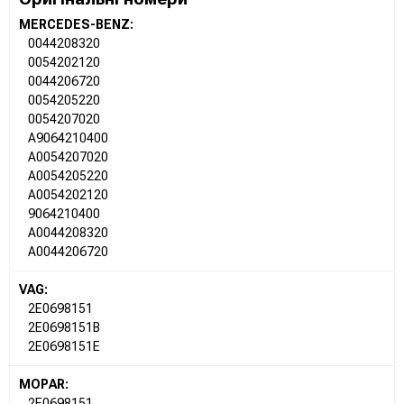
MERCEDES-BENZ:
0044208320
0054202120
0044206720
0054205220
0054207020
A9064210400
A0054207020
A0054205220
A0054202120
9064210400
A0044208320
A0044206720
VAG:
2E0698151
2E0698151B
2E0698151E
MOPAR:
2E0698151