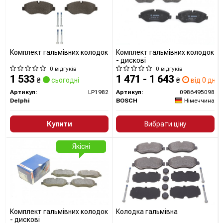
Комплект гальмівних колодок
Комплект гальмівних колодок
- дискові
0 відгуків
0 відгуків
1 533
1 471 - 1 643
₴
сьогодні
₴
від 0 дн.
Артикул:
LP1982
Артикул:
0986495098
Delphi
BOSCH
Німеччина
Купити
Вибрати ціну
Якісні
Комплект гальмівних колодок
Колодка гальмівна
- дискові