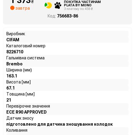
1 373
₴
ПОКУПКА ЧАСТИНАМ
PLATA BY MONO
завтра
3 платежу по 458 ₴
Код:
756683-86
Виробник
CIFAM
Каталоговий номер
8226710
Гальмівна система
Brembo
Ширина (мм)
163.1
Висота [мм]
67.1
Товщина [мм]
21
Перевірочне значення
ECE R90 APPROVED
Датчик зносу
підготовлено для датчика зношування колодок
Коливання