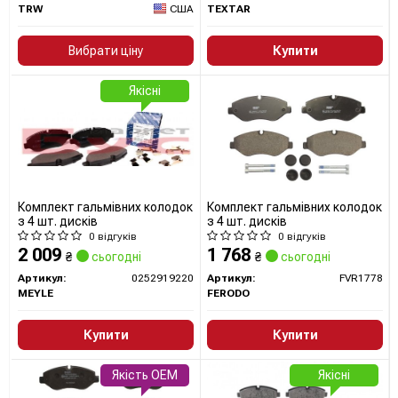
TRW
США
TEXTAR
Вибрати ціну
Купити
Якісні
Комплект гальмівних колодок
Комплект гальмівних колодок
з 4 шт. дисків
з 4 шт. дисків
0 відгуків
0 відгуків
2 009
1 768
₴
сьогодні
₴
сьогодні
Артикул:
0252919220
Артикул:
FVR1778
MEYLE
FERODO
Купити
Купити
Якість OEM
Якісні