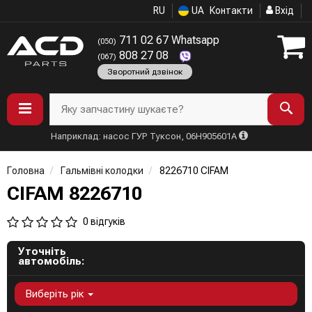
RU
UA
Контакти
Вхід
711 02 67 Whatsapp
(050)
808 27 08
(067)
Зворотний дзвінок
Яку запчастину шукаєте?
Наприклад: насос ГУР Туксон, 06H905601A
Головна
Гальмівні колодки
8226710 CIFAM
CIFAM 8226710
0 відгуків
Уточніть
автомобіль:
Виберіть рік