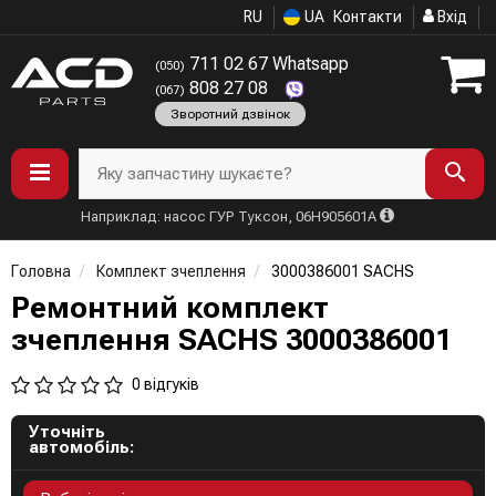
RU
UA
Контакти
Вхід
711 02 67 Whatsapp
(050)
808 27 08
(067)
Зворотний дзвінок
Яку запчастину шукаєте?
Наприклад: насос ГУР Туксон, 06H905601A
Головна
Комплект зчеплення
3000386001 SACHS
Ремонтний комплект
зчеплення SACHS 3000386001
0 відгуків
Уточніть
автомобіль: