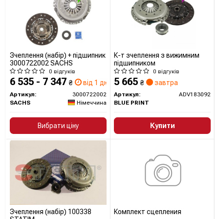
Зчеплення (набір) + підшипник
К-т зчеплення з вижимним
3000722002 SACHS
підшипником
0 відгуків
0 відгуків
6 535 - 7 347
5 665
₴
від 1 дн.
₴
завтра
Артикул:
3000722002
Артикул:
ADV183092
SACHS
Німеччина
BLUE PRINT
Вибрати ціну
Купити
Зчеплення (набір) 100338
Комплект сцепления