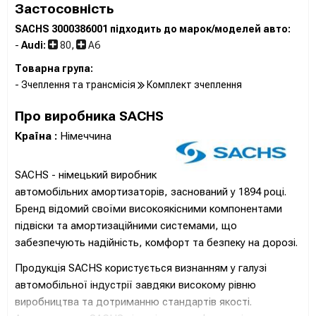
Застосовність
SACHS 3000386001 підходить до марок/моделей авто:
-
Audi:
80
,
A6
Товарна група:
- Зчеплення та трансмісія
Комплект зчеплення
Про виробника SACHS
Країна :
Німеччина
SACHS - німецький виробник
автомобільних амортизаторів, заснований у 1894 році.
Бренд відомий своїми високоякісними компонентами
підвіски та амортизаційними системами, що
забезпечують надійність, комфорт та безпеку на дорозі.
Продукція SACHS користується визнанням у галузі
автомобільної індустрії завдяки високому рівню
виробництва та дотриманню стандартів якості.