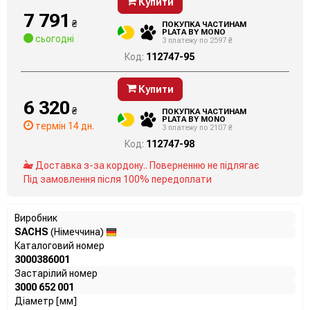
Купити
7 791
₴
ПОКУПКА ЧАСТИНАМ
PLATA BY MONO
сьогодні
3 платежу по 2597 ₴
Код:
112747-95
Купити
6 320
₴
ПОКУПКА ЧАСТИНАМ
PLATA BY MONO
термін 14 дн.
3 платежу по 2107 ₴
Код:
112747-98
Доставка з-за кордону.. Поверненню не підлягає
Під замовлення після 100% передоплати
Виробник
SACHS
(Німеччина)
Каталоговий номер
3000386001
Застарілий номер
3000 652 001
Діаметр [мм]