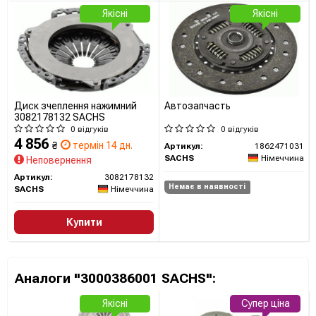
Усі запчастини SACHS →
Якісні
Якісні
Диск зчеплення нажимний
Автозапчасть
3082178132 SACHS
0 відгуків
0 відгуків
4 856
₴
термін 14 дн.
Артикул:
1862471031
SACHS
Німеччина
Неповернення
Артикул:
3082178132
Немає в наявності
SACHS
Німеччина
Купити
Аналоги "3000386001 SACHS":
Якісні
Супер ціна