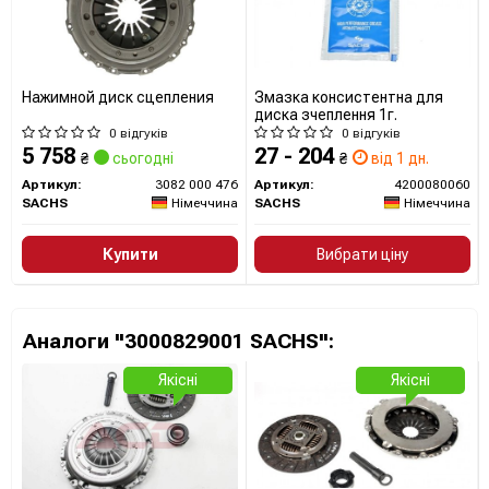
Нажимной диск сцепления
Змазка консистентна для
диска зчеплення 1г.
0 відгуків
0 відгуків
5 758
27 - 204
₴
сьогодні
₴
від 1 дн.
Артикул:
3082 000 476
Артикул:
4200080060
SACHS
Німеччина
SACHS
Німеччина
Купити
Вибрати ціну
Аналоги "3000829001 SACHS":
Якісні
Якісні