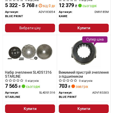
5 322 - 5 768
12 379
₴
від 0 дн.
₴
сьогодні
Артикул:
ADV183054
Артикул:
DMV185M
BLUE PRINT
KAWE
Вибрати ціну
Купити
Супер ціна
Набір зчеплення SL4DS1316
Вижимний пристрій зчеплення
STARLINE
з підшипником
0 відгуків
0 відгуків
7 565
703
₴
сьогодні
₴
завтра
Артикул:
SL4DS1316
Артикул:
ADV183303
STARLINE
BLUE PRINT
Купити
Купити