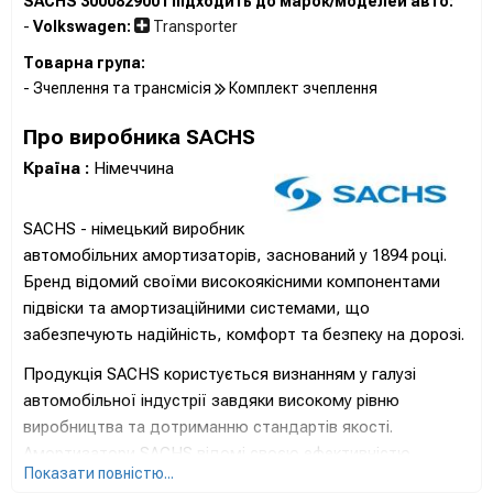
SACHS 3000829001 підходить до марок/моделей авто:
-
Volkswagen:
Transporter
Товарна група:
- Зчеплення та трансмісія
Комплект зчеплення
Про виробника SACHS
Країна :
Німеччина
SACHS - німецький виробник
автомобільних амортизаторів, заснований у 1894 році.
Бренд відомий своїми високоякісними компонентами
підвіски та амортизаційними системами, що
забезпечують надійність, комфорт та безпеку на дорозі.
Продукція SACHS користується визнанням у галузі
автомобільної індустрії завдяки високому рівню
виробництва та дотриманню стандартів якості.
Амортизатори SACHS відомі своєю ефективністю,
Показати повністю...
стійкістю до навантажень та оптимальною роботою в