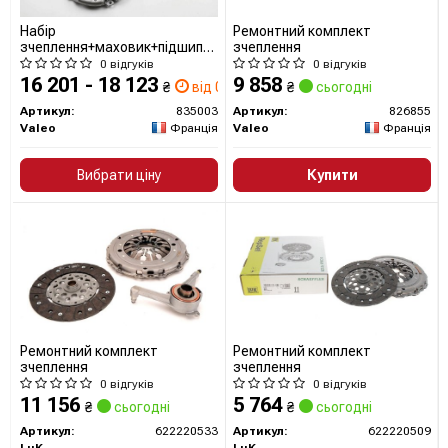
Набір
Ремонтний комплект
зчеплення+маховик+підшипникк
зчеплення
835003 VALEO
0 відгуків
0 відгуків
16 201 - 18 123
9 858
₴
від 0 дн.
₴
сьогодні
Артикул:
835003
Артикул:
826855
Valeo
Франція
Valeo
Франція
Вибрати ціну
Купити
Ремонтний комплект
Ремонтний комплект
зчеплення
зчеплення
0 відгуків
0 відгуків
11 156
5 764
₴
сьогодні
₴
сьогодні
Артикул:
622220533
Артикул:
622220509
LuK
LuK