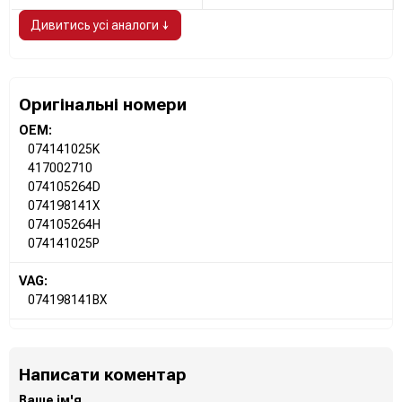
Дивитись усі аналоги ↓
Оригінальні номери
OEM:
074141025K
417002710
074105264D
074198141X
074105264H
074141025P
VAG:
074198141BX
Написати коментар
Ваше ім'я