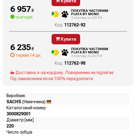
Купити
6 957
₴
ПОКУПКА ЧАСТИНАМ
PLATA BY MONO
сьогодні
3 платежу по 2319 ₴
Код:
112762-92
Купити
6 235
₴
ПОКУПКА ЧАСТИНАМ
PLATA BY MONO
термін 14 дн.
3 платежу по 2079 ₴
Код:
112762-98
Доставка з-за кордону.. Поверненню не підлягає
Під замовлення після 100% передоплати
Виробник
SACHS
(Німеччина)
Каталоговий номер
3000829001
Діаметр [мм]
220
Число зубців