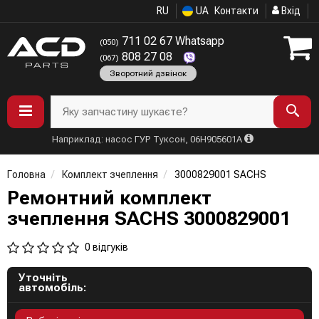
RU
UA
Контакти
Вхід
711 02 67 Whatsapp
(050)
808 27 08
(067)
Зворотний дзвінок
Яку запчастину шукаєте?
Наприклад: насос ГУР Туксон, 06H905601A
Головна
Комплект зчеплення
3000829001 SACHS
Ремонтний комплект
зчеплення SACHS 3000829001
0 відгуків
Уточніть
автомобіль: