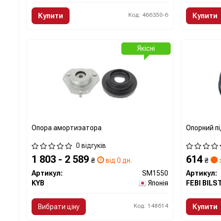
Код: 466350-6
Купити
Купити
Якісні
Опора амортизатора
Опорний п
0 відгуків
1 803 - 2 589
614
₴
від 0 дн.
₴
Артикул:
SM1550
Артикул:
KYB
Японія
FEBI BILS
Код: 148614
Вибрати ціну
Купити