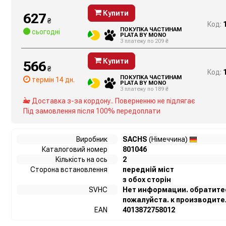
Купити
627
₴
Код:
ПОКУПКА ЧАСТИНАМ
сьогодні
PLATA BY MONO
3 платежу по 209 ₴
Купити
566
₴
Код:
ПОКУПКА ЧАСТИНАМ
термін 14 дн.
PLATA BY MONO
3 платежу по 189 ₴
Доставка з-за кордону.. Поверненню не підлягає
Під замовлення після 100% передоплати
Виробник
SACHS
(Німеччина)
Каталоговий номер
801046
Кількість на ось
2
Сторона встановлення
передній міст
з обох сторін
SVHC
Нет информации. обратите
пожалуйста. к производите
EAN
4013872758012