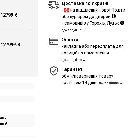
Доставка по Україні
-
на відділення Нової Пошти
112799-6
або кур'єром до дверей
- самовивіз у Горохів, Луцьк
докладніше →
Оплата
112799-98
накладка або передплата для
позицій на замовлення
докладніше →
Гарантія
обмін/повернення товару
протягом 14 днів,
докладніше →
сь.
лю!