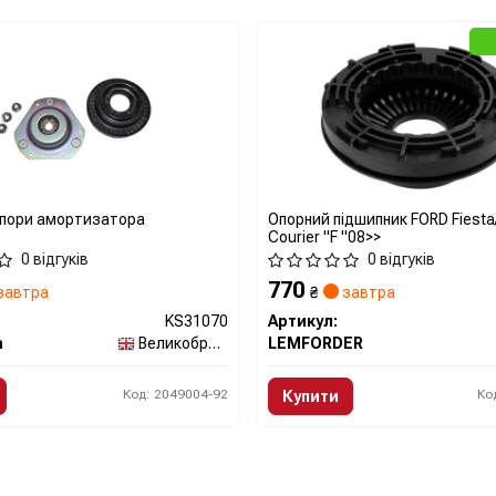
опори амортизатора
Опорний підшипник FORD Fiesta
Courier "F "08>>
0 відгуків
0 відгуків
770
завтра
₴
завтра
KS31070
Артикул:
h
Великобританія
LEMFORDER
Код: 2049004-92
Ко
Купити