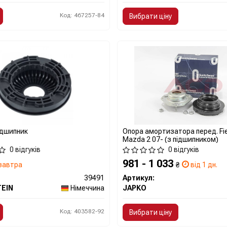
Код: 467257-84
Вибрати ціну
ідшипник
Опора амортизатора перед. Fies
Mazda 2 07- (з підшипником)
0 відгуків
0 відгуків
981 - 1 033
завтра
₴
від 1 дн.
39491
Артикул:
TEIN
Німеччина
JAPKO
Код: 403582-92
Вибрати ціну