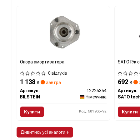
Опора амортизатора
SATO Р/к 
0 відгуків
1 138
692
₴
завтра
₴
Артикул:
12225354
Артикул:
BILSTEIN
Німеччина
SATO tec
Код: 601935-92
Купити
Купити
Дивитись усі аналоги ↓