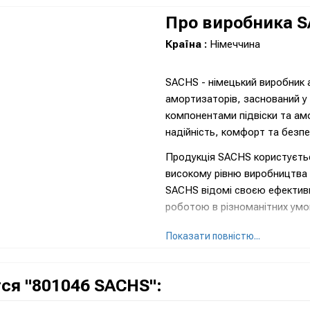
Про виробника 
Країна :
Німеччина
SACHS - німецький виробник 
амортизаторів, заснований у
компонентами підвіски та а
надійність, комфорт та безпе
Продукція SACHS користується
високому рівню виробництва 
SACHS відомі своєю ефектив
роботою в різноманітних умо
Бренд SACHS великим способо
Показати повністю...
технологій для підвищення п
амортизації транспортних за
автопромисловості та спорту
ся "801046 SACHS":
Зі своєю багатою спадщино