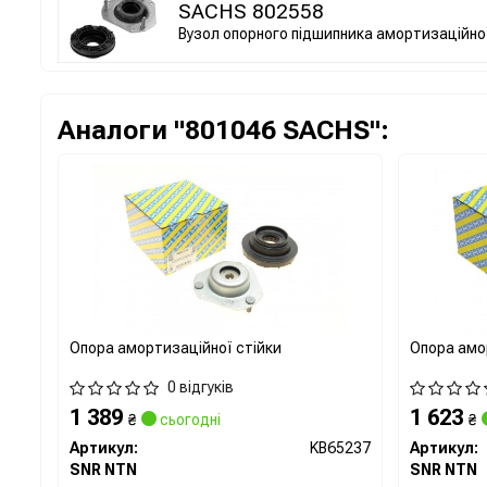
SACHS 802558
Вузол опорного підшипника амортизаційної
Аналоги "801046 SACHS":
Опора амортизаційної стійки
Опора амо
0 відгуків
1 389
1 623
₴
сьогодні
₴
Артикул:
KB65237
Артикул:
SNR NTN
SNR NTN