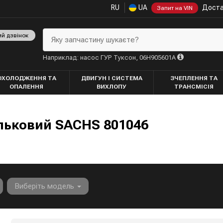
RU
UA
Доста
Запит на VIN
ий дзвінок
Яку запчастину шукаєте?
Наприклад: насос ГУР Туксон, 06H905601A
ОХОЛОДЖЕННЯ ТА
ДВИГУН І СИСТЕМА
ЗЧЕПЛЕННЯ ТА
ОПАЛЕННЯ
ВИХЛОПУ
ТРАНСМІСІЯ
льковий SACHS 801046
Виберіть модель