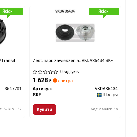
Якісні
Якісні
/Transit
Zest. napr. zawieszenia.. VKDA35434 SKF
0 відгуків
1 628
₴
завтра
3547701
Артикул:
VKDA35434
SKF
Швеція
д: 323191-87
Код: 544426-86
Купити