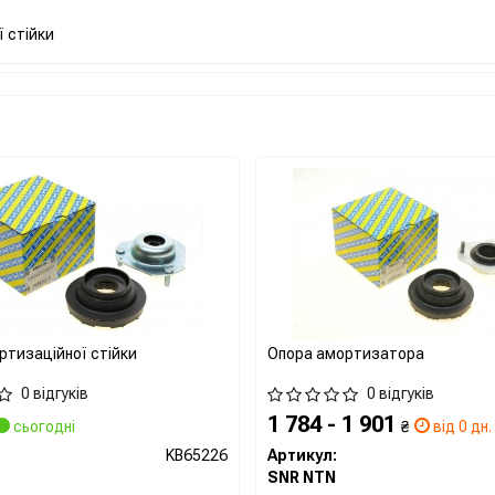
залишається лідером у галуз
 стійки
водіям впевненість у їх безпе
Сайт:
https://aftermarket.zf.c
Усі запчастини SACHS →
ртизаційної стійки
Опора амортизатора
0 відгуків
0 відгуків
1 784 - 1 901
сьогодні
₴
від 0 дн.
KB65226
Артикул:
SNR NTN