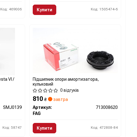
Код: 469006
Код: 1505474-6
Купити
ta VI /
Підшипник опори амортизатора,
кульковий
0 відгуків
810
₴
завтра
SMJ0139
Артикул:
713008620
FAG
Код: 58747
Код: 472808-84
Купити