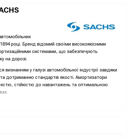
SACHS
автомобільних
 1894 році. Бренд відомий своїми високоякісними
мортизаційними системами, що забезпечують
ку на дорозі.
 визнанням у галузі автомобільної індустрії завдяки
та дотриманню стандартів якості. Амортизатори
ністю, стійкістю до навантажень та оптимальною
вах.
м вкладає у дослідження та розробку новітніх
родуктивності та забезпечення відмінних властивостей
собів. Їхні продукти широко використовуються в
, підтверджуючи високий статус бренду.
ю та передовими розробками, SACHS завжди