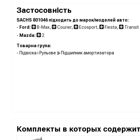
Застосовність
SACHS 801046 підходить до марок/моделей авто:
-
Ford:
B-Max
,
Courier
,
Ecosport
,
Fiesta
,
Transit
-
Mazda:
2
Товарна група:
- Підвіска і Рульове
Підшипник амортизатора
Комплекты в которых содержит