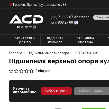
Горохів, Луцьк, Грушевського , 33
711 02 67 Whatsapp
Зворотн
(050)
808 27 08
(067)
ЗАПЧАСТИНИ
ПІДВІСКА І
ГАЛЬМІВНА
ДЛЯ ТО
РУЛЬОВЕ
СИСТЕМА
Головна
Підшипник амортизатора
801046 SACHS
Підшипник верхньої опори ку
0 відгуків
Уточніть
Виберіть рік
Виберіть марку
автомобіль: