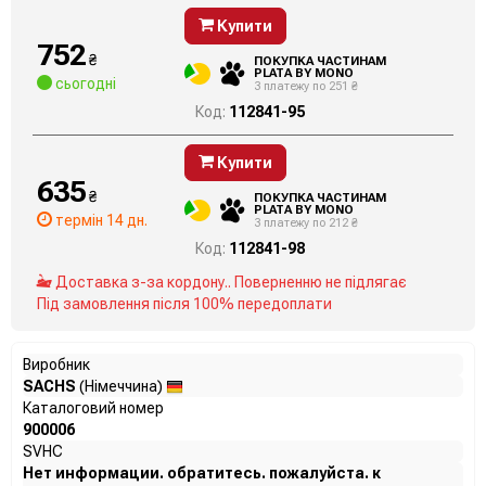
Купити
752
₴
ПОКУПКА ЧАСТИНАМ
PLATA BY MONO
сьогодні
3 платежу по 251 ₴
Код:
112841-95
Купити
635
₴
ПОКУПКА ЧАСТИНАМ
PLATA BY MONO
термін 14 дн.
3 платежу по 212 ₴
Код:
112841-98
Доставка з-за кордону.. Поверненню не підлягає
Під замовлення після 100% передоплати
Виробник
SACHS
(Німеччина)
Каталоговий номер
900006
SVHC
Нет информации. обратитесь. пожалуйста. к