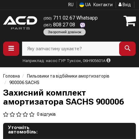
RU
UA
Контакти
Вхід
711 02 67 Whatsapp
(050)
808 27 08
(067)
Зворотний дзвінок
Яку запчастину шукаєте?
Наприклад: насос ГУР Туксон, 06H905601A
Головна
Пильовики та відбійники амортизаторів
900006 SACHS
Захисний комплект
амортизатора SACHS 900006
0 відгуків
Уточніть
автомобіль: