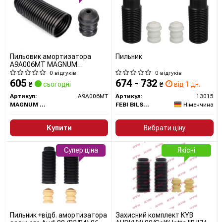
Усі запчастини SACHS →
Пильовик амортизатора
Пильник
A9A006MT MAGNUM
TECHNOLOGY
0 відгуків
0 відгуків
605
674 - 732
₴
сьогодні
₴
від 1 дн.
Артикул:
A9A006MT
Артикул:
13015
MAGNUM TECHNOLOGY
FEBI BILSTEIN
Німеччина
Купити
Вибрати ціну
Супер ціна
Якісні
Пильник +відб. амортизатора
Захисний комплект KYB