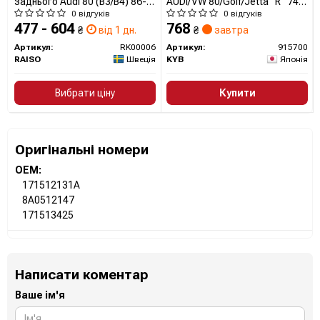
заднього Audi 80 (B3/B4) 86-
AUDI/VW 80/Golf/Jetta "R "74-
95 (к-т. 2 шт) RK00006 RAISO
92
0 відгуків
0 відгуків
477 - 604
768
₴
від 1 дн.
₴
завтра
Артикул:
RK00006
Артикул:
915700
RAISO
Швеція
KYB
Японія
Вибрати ціну
Купити
Оригінальні номери
OEM:
171512131A
8A0512147
171513425
Написати коментар
Ваше ім'я