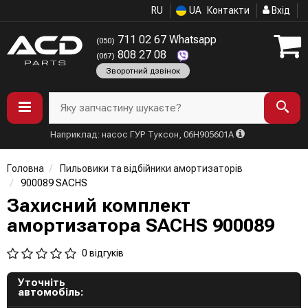
RU
UA
Контакти
Вхід
711 02 67 Whatsapp
(050)
808 27 08
(067)
Зворотний дзвінок
Яку запчастину шукаєте?
Наприклад: насос ГУР Туксон, 06H905601A
Головна
Пильовики та відбійники амортизаторів
900089 SACHS
Захисний комплект
амортизатора SACHS 900089
0 відгуків
Уточніть
автомобіль: