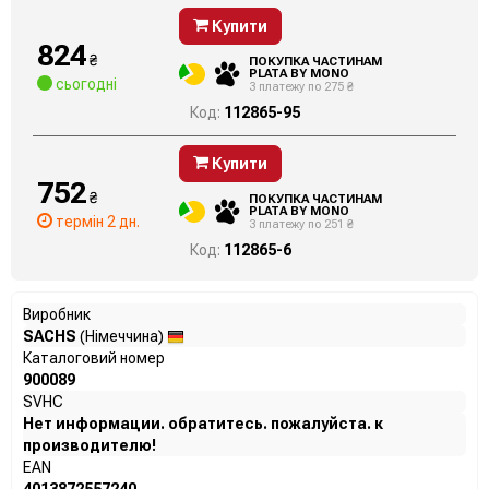
Купити
824
₴
ПОКУПКА ЧАСТИНАМ
PLATA BY MONO
сьогодні
3 платежу по 275 ₴
Код:
112865-95
Купити
752
₴
ПОКУПКА ЧАСТИНАМ
PLATA BY MONO
термін 2 дн.
3 платежу по 251 ₴
Код:
112865-6
Виробник
SACHS
(Німеччина)
Каталоговий номер
900089
SVHC
Нет информации. обратитесь. пожалуйста. к
производителю!
EAN
4013872557240