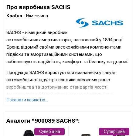
Про виробника SACHS
Країна :
Німеччина
SACHS - німецький виробник
автомобільних амортизаторів, заснований у 1894 році.
Бренд відомий своїми високоякісними компонентами
підвіски та амортизаційними системами, що
забезпечують надійність, комфорт та безпеку на дорозі.
Продукція SACHS користується визнанням у галузі
автомобільної індустрії завдяки високому рівню
виробництва та дотриманню стандартів якості.
Амортизатори SACHS відомі своєю ефективністю,
Показати повністю...
стійкістю до навантажень та оптимальною роботою в
різноманітних умовах.
Бренд SACHS великим способом вкладає у дослідження
Аналоги "900089 SACHS":
та розробку новітніх технологій для підвищення
Супер ціна
Супер ціна
продуктивності та забезпечення відмінних властивостей