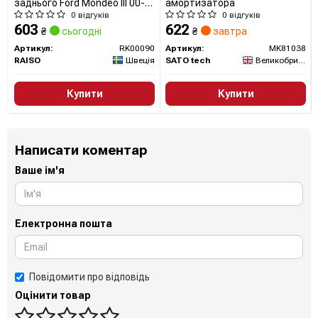
заднього Ford Mondeo III 00-
амортизатора
07
0 відгуків
0 відгуків
603
622
₴
сьогодні
₴
завтра
Артикул:
RK00090
Артикул:
MK81038
RAISO
Швеція
SATO tech
Великобританія
Купити
Купити
Написати коментар
Ваше ім'я
Електронна пошта
Повідомити про відповідь
Оцінити товар