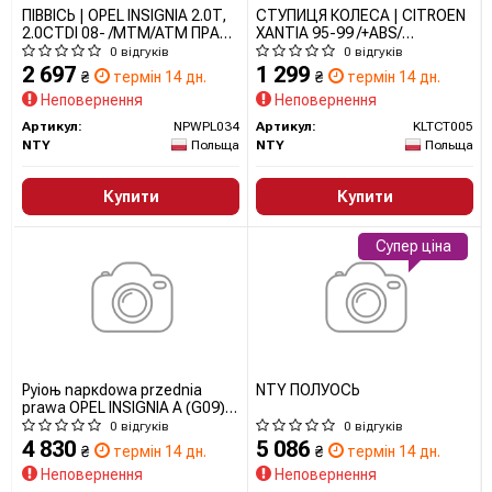
ПІВВІСЬ | OPEL INSIGNIA 2.0T,
СТУПИЦЯ КОЛЕСА | CITROEN
2.0CTDI 08- /MTM/ATM ПРАВ/
XANTIA 95-99 /+ABS/
NPWPL034 NTY
KLTCT005 NTY
0 відгуків
0 відгуків
2 697
1 299
₴
термін 14 дн.
₴
термін 14 дн.
Неповернення
Неповернення
Артикул:
NPWPL034
Артикул:
KLTCT005
NTY
Польща
NTY
Польща
Купити
Купити
Супер ціна
Pуіoњ napкdowa przednia
NTY ПОЛУОСЬ
prawa OPEL INSIGNIA A (G09)
302004190274 MAGNETI
0 відгуків
0 відгуків
MARELLI
4 830
5 086
₴
термін 14 дн.
₴
термін 14 дн.
Неповернення
Неповернення