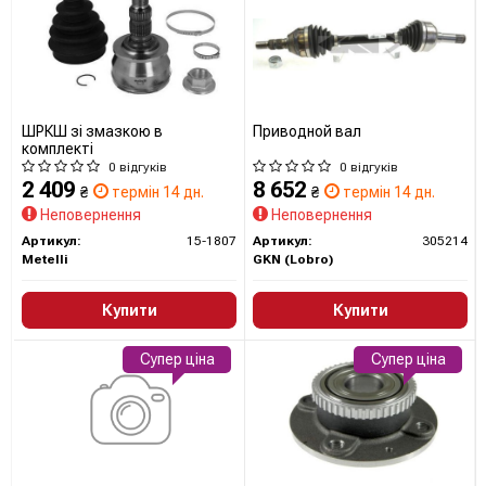
ШРКШ зі змазкою в
Приводной вал
комплекті
0 відгуків
0 відгуків
2 409
8 652
₴
термін 14 дн.
₴
термін 14 дн.
Неповернення
Неповернення
Артикул:
15-1807
Артикул:
305214
Metelli
GKN (Lobro)
Купити
Купити
Супер ціна
Супер ціна