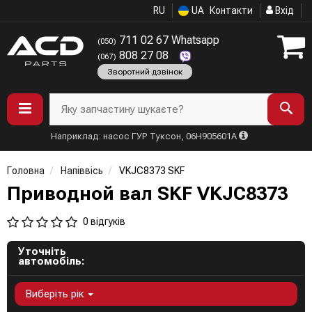
RU
UA
Контакти
Вхід
711 02 67 Whatsapp
(050)
808 27 08
(067)
Зворотний дзвінок
Яку запчастину шукаєте?
Наприклад: насос ГУР Туксон, 06H905601A
Головна
Напіввісь
VKJC8373 SKF
Приводной вал SKF VKJC8373
0 відгуків
Уточніть
автомобіль:
Виберіть рік