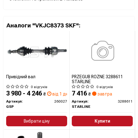
Аналоги "VKJC8373 SKF":
Привідний вал
PRZEGUB ROZNE 3288611
STARLINE
0 відгуків
0 відгуків
3 980 - 4 246
7 416
₴
від 1 дн.
₴
завтра
Артикул:
260027
Артикул:
3288611
GSP
STARLINE
Вибрати ціну
Купити