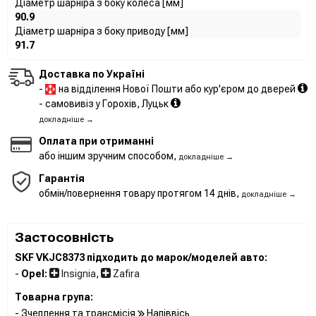
Діаметр шарніра з боку колеса [мм]
90.9
Діаметр шарніра з боку приводу [мм]
91.7
Доставка по Україні
-
на відділення Нової Пошти або кур'єром до дверей
- самовивіз у Горохів, Луцьк
докладніше →
Оплата при отриманні
або іншим зручним способом,
докладніше →
Гарантія
обмін/повернення товару протягом 14 днів,
докладніше →
Застосовність
SKF VKJC8373 підходить до марок/моделей авто:
-
Opel:
Insignia
,
Zafira
Товарна група:
- Зчеплення та трансмісія
Напіввісь