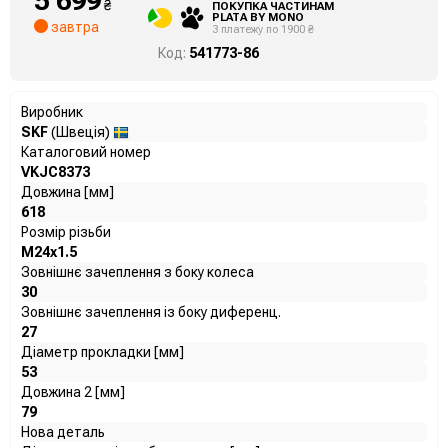
5 699
₴
ПОКУПКА ЧАСТИНАМ
PLATA BY MONO
завтра
3 платежу по 1900 ₴
Код:
541773-86
Виробник
SKF
(Швеція)
Каталоговий номер
VKJC8373
Довжина [мм]
618
Розмір різьби
M24x1.5
Зовнішнє зачеплення з боку колеса
30
Зовнішнє зачеплення із боку диференц.
27
Діаметр прокладки [мм]
53
Довжина 2 [мм]
79
Нова деталь