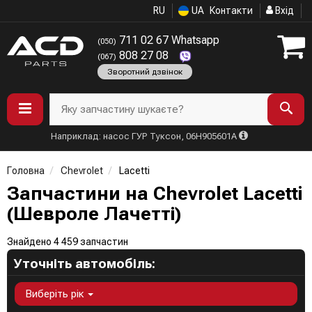
RU
UA
Контакти
Вхід
711 02 67 Whatsapp
(050)
808 27 08
(067)
Зворотний дзвінок
Яку запчастину шукаєте?
Наприклад: насос ГУР Туксон, 06H905601A
Головна
Chevrolet
Lacetti
Запчастини на Chevrolet Lacetti
(Шевроле Лачетті)
Знайдено 4 459 запчастин
Уточніть автомобіль:
Виберіть рік