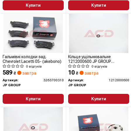
Купити
Купити
Гальмівні колодки зад.
Кільце ущільнювальне
Chevrolet Lacetti 05- (akebono)
1212000600 JP GROUP
(QUINTON HAZELL)
0 відгуків
0 відгуків
589
10
₴
завтра
₴
завтра
Артикул:
3263700310
Артикул:
1212000600
JP GROUP
JP GROUP
Купити
Купити