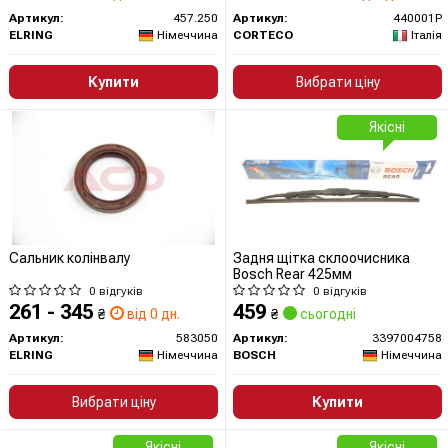
Артикул:
457.250
Артикул:
440001P
ELRING
Німеччина
CORTECO
Італія
Купити
Вибрати ціну
Якісні
Сальник колінвалу
Задня щітка склоочисника
Bosch Rear 425мм
0 відгуків
0 відгуків
261 - 345
459
₴
від 0 дн.
₴
сьогодні
Артикул:
583050
Артикул:
3397004758
ELRING
Німеччина
BOSCH
Німеччина
Вибрати ціну
Купити
Якісні
Якісні