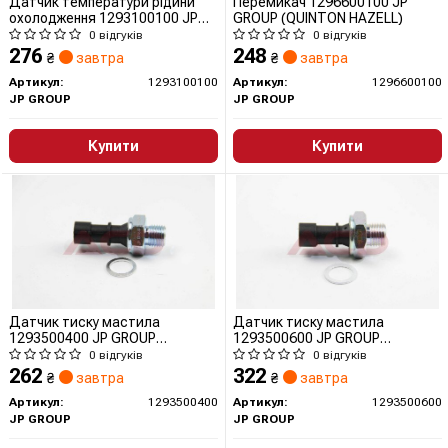
Датчик температури рідини
Перемикач 1296600100 JP
охолодження 1293100100 JP
GROUP (QUINTON HAZELL)
GROUP (QUINTON HAZELL)
0 відгуків
0 відгуків
276
248
₴
завтра
₴
завтра
Артикул:
1293100100
Артикул:
1296600100
JP GROUP
JP GROUP
Купити
Купити
Датчик тиску мастила
Датчик тиску мастила
1293500400 JP GROUP
1293500600 JP GROUP
(QUINTON HAZELL)
(QUINTON HAZELL)
0 відгуків
0 відгуків
262
322
₴
завтра
₴
завтра
Артикул:
1293500400
Артикул:
1293500600
JP GROUP
JP GROUP