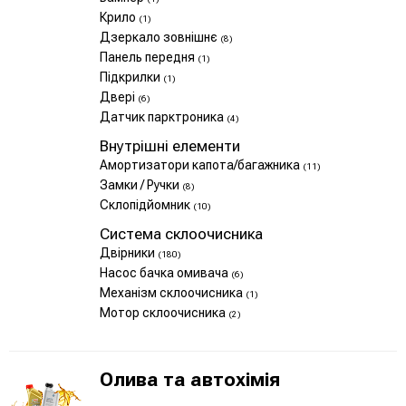
Крило
(1)
Дзеркало зовнішнє
(8)
Панель передня
(1)
Підкрилки
(1)
Двері
(6)
Датчик парктроника
(4)
Внутрішні елементи
Амортизатори капота/багажника
(11)
Замки / Ручки
(8)
Склопідйомник
(10)
Система склоочисника
Двірники
(180)
Насос бачка омивача
(6)
Механізм склоочисника
(1)
Мотор склоочисника
(2)
Олива та автохімія