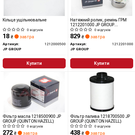
Кільце ущільнювальне
Натяжний ролик, ремінь ГРМ
1212201000 JP GROUP
(QUINTON HAZELL)
0 відгуків
0 відгуків
18
829
₴
завтра
₴
завтра
Артикул:
1212000500
Артикул:
1212201000
JP GROUP
JP GROUP
Купити
Купити
Фільтр масла 1218500900 JP
Фільтр палива 1218700500 JP
GROUP (QUINTON HAZELL)
GROUP (QUINTON HAZELL)
0 відгуків
0 відгуків
272
438
₴
завтра
₴
завтра