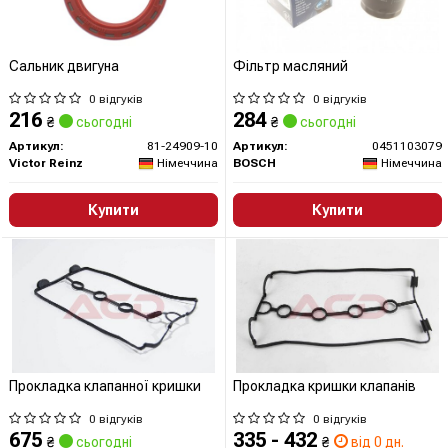
Сальник двигуна
Фільтр масляний
0 відгуків
0 відгуків
216
284
₴
сьогодні
₴
сьогодні
Артикул:
81-24909-10
Артикул:
0451103079
Victor Reinz
Німеччина
BOSCH
Німеччина
Купити
Купити
Прокладка клапанної кришки
Прокладка кришки клапанів
0 відгуків
0 відгуків
675
335 - 432
₴
сьогодні
₴
від 0 дн.