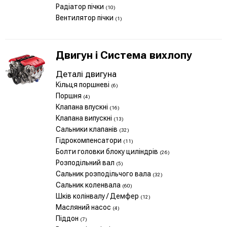
Радіатор пічки
(10)
Вентилятор пічки
(1)
Двигун і Система вихлопу
Деталі двигуна
Кільця поршневі
(6)
Поршня
(4)
Клапана впускні
(16)
Клапана випускні
(13)
Сальники клапанів
(32)
Гідрокомпенсатори
(11)
Болти головки блоку циліндрів
(26)
Розподільний вал
(5)
Сальник розподільчого вала
(32)
Сальник коленвала
(60)
Шків колінвалу / Демфер
(12)
Масляний насос
(4)
Піддон
(7)