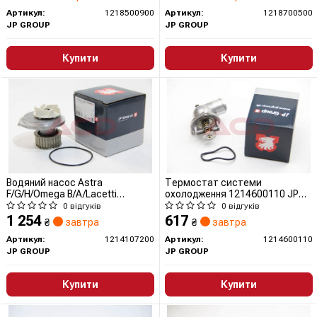
Артикул:
1218500900
Артикул:
1218700500
JP GROUP
JP GROUP
Купити
Купити
Водяний насос Astra
Термостат системи
F/G/H/Omega B/A/Lacetti
охолодження 1214600110 JP
1.7D/1.8/2.0 90-
GROUP (QUINTON HAZELL)
0 відгуків
0 відгуків
1 254
617
₴
завтра
₴
завтра
Артикул:
1214107200
Артикул:
1214600110
JP GROUP
JP GROUP
Купити
Купити