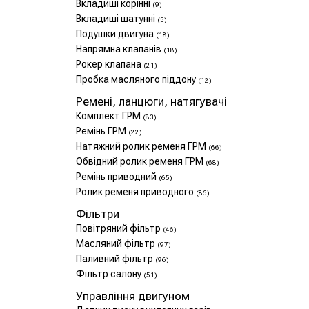
Вкладиші корінні
(9)
Вкладиші шатунні
(5)
Подушки двигуна
(18)
Напрямна клапанів
(18)
Рокер клапана
(21)
Пробка масляного піддону
(12)
Ремені, ланцюги, натягувачі
Комплект ГРМ
(83)
Ремінь ГРМ
(22)
Натяжний ролик ременя ГРМ
(66)
Обвідний ролик ременя ГРМ
(68)
Ремінь приводний
(65)
Ролик ременя приводного
(86)
Фільтри
Повітряний фільтр
(46)
Масляний фільтр
(97)
Паливний фільтр
(96)
Фільтр салону
(51)
Управління двигуном