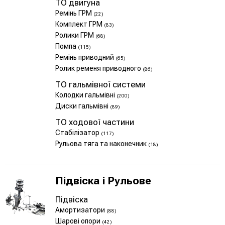
ТО двигуна
Ремінь ГРМ
(22)
Комплект ГРМ
(83)
Ролики ГРМ
(68)
Помпа
(115)
Ремінь приводний
(65)
Ролик ременя приводного
(86)
ТО гальмівної системи
Колодки гальмівні
(200)
Диски гальмівні
(89)
ТО ходової частини
Стабілізатор
(117)
Рульова тяга та наконечник
(18)
Підвіска і Рульове
Підвіска
Амортизатори
(88)
Шарові опори
(42)