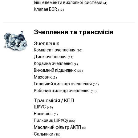
Інші елементи вихлопної системи
(4)
Клапан EGR
(12)
Зчеплення та трансмісія
Зчеплення
Комплект зчеплення
(36)
Диск зчеплення
(11)
Корзина зчеплення
(4)
Вижимний підшипник
(32)
Маховик
(2)
Головний циліндр зчеплення
(15)
Робочий циліндр зчеплення
(10)
Трансмісія / КПП
ШРУС
(49)
Напіввісь
(1)
Пильовик ШРУСу
(86)
Масляний фільтр АКПП
(4)
Сальники
(18)