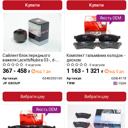
Купити
Купити
Якість OEM
Сайлентблок переднього
Комплект гальмівних колодок -
важеля Lacetti/Nubira 03-, d-
дискові
15х60 (задн)
0 відгуків
0 відгуків
367 - 458
1 163 - 1 321
₴
від 1 дн.
₴
від 0 дн.
Артикул:
6340200100
Артикул:
GDB4178
JP GROUP
TRW
США
Вибрати ціну
Вибрати ціну
Якість OEM