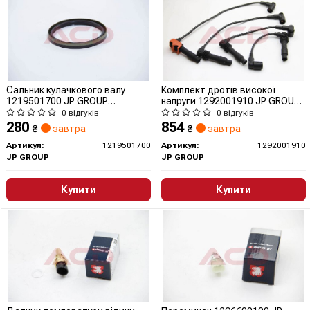
Сальник кулачкового валу
Комплект дротів високої
1219501700 JP GROUP
напруги 1292001910 JP GROUP
(QUINTON HAZELL)
(QUINTON HAZELL)
0 відгуків
0 відгуків
280
854
₴
завтра
₴
завтра
Артикул:
1219501700
Артикул:
1292001910
JP GROUP
JP GROUP
Купити
Купити