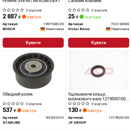
РЕМІНЬ ЗУБЧАТИЙ КОМПЛЕКТ
Сальник клапанів
0 відгуків
0 відгуків
2 887
25
₴
завтра
₴
сьогодні
Артикул:
1987948226
Артикул:
703130600
BOSCH
Німеччина
Victor Reinz
Німеччина
Купити
Купити
Обвідний ролик
Ущільнююче кільце,
кулачкового валу 1219500100
JP GROUP (QUINTON HAZELL)
0 відгуків
0 відгуків
537
130
₴
завтра
₴
завтра
Артикул:
RS B03310
Артикул:
1219500100
STARLINE
JP GROUP