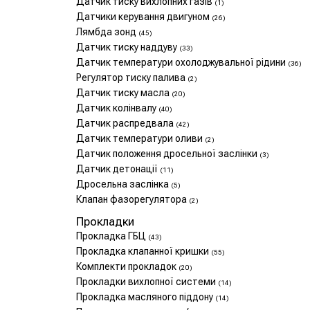
Датчик тиску вихлопних газів
(1)
Датчики керування двигуном
(26)
Лямбда зонд
(45)
Датчик тиску наддуву
(33)
Датчик температури охолоджувальної рідини
(36)
Регулятор тиску палива
(2)
Датчик тиску масла
(20)
Датчик колінвалу
(40)
Датчик распредвала
(42)
Датчик температури оливи
(2)
Датчик положення дросельної заслінки
(3)
Датчик детонації
(11)
Дросельна заслінка
(5)
Клапан фазорегулятора
(2)
Прокладки
Прокладка ГБЦ
(43)
Прокладка клапанної кришки
(55)
Комплекти прокладок
(20)
Прокладки вихлопної системи
(14)
Прокладка масляного піддону
(14)