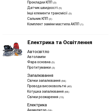
Прокладки КПП
(3)
Датчик швидкості
(5)
Інші елементи трансмісії
(5)
Сальник КПП
(2)
Комплект заміни мастила АКПП
(1)
Електрика та Освітлення
Автосвітло
Автолампи
Фара основна
(5)
Протитуманки
(3)
Запалювання
Свічки запалювання
(94)
Провода високовольтні
(40)
Котушка запалювання
(68)
Свічки розжарення
(15)
Електрика
Акумулятор
(26)