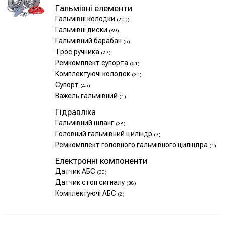
Гальмівні елементи
Гальмівні колодки
(200)
Гальмівні диски
(89)
Гальмівний барабан
(5)
Трос ручника
(27)
Ремкомплект супорта
(51)
Комплектуючі колодок
(30)
Супорт
(45)
Важель гальмівний
(1)
Гідравліка
Гальмівний шланг
(38)
Головний гальмівний циліндр
(7)
Ремкомплект головного гальмівного циліндра
(1)
Електронні компоненти
Датчик АБС
(30)
Датчик стоп сигналу
(38)
Комплектуючі АБС
(2)