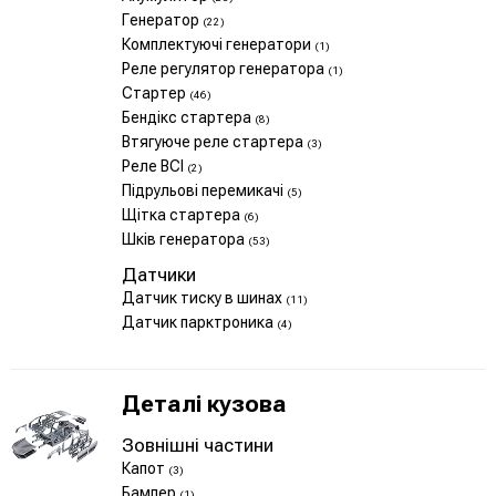
Генератор
(22)
Комплектуючі генератори
(1)
Реле регулятор генератора
(1)
Стартер
(46)
Бендікс стартера
(8)
Втягуюче реле стартера
(3)
Реле ВСІ
(2)
Підрульові перемикачі
(5)
Щітка стартера
(6)
Шків генератора
(53)
Датчики
Датчик тиску в шинах
(11)
Датчик парктроника
(4)
Деталі кузова
Зовнішні частини
Капот
(3)
Бампер
(1)