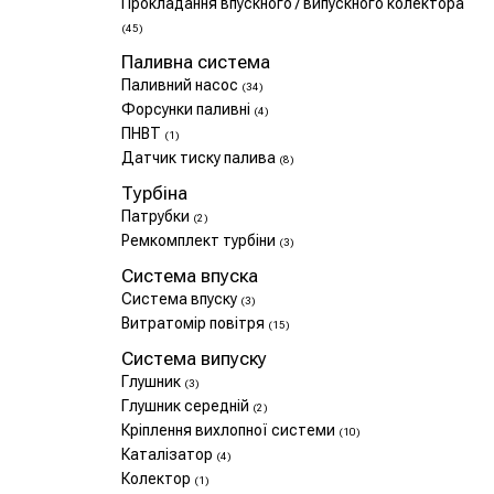
Прокладання впускного / випускного колектора
(45)
Паливна система
Паливний насос
(34)
Форсунки паливні
(4)
ПНВТ
(1)
Датчик тиску палива
(8)
Турбіна
Патрубки
(2)
Ремкомплект турбіни
(3)
Система впуска
Система впуску
(3)
Витратомір повітря
(15)
Система випуску
Глушник
(3)
Глушник середній
(2)
Кріплення вихлопної системи
(10)
Каталізатор
(4)
Колектор
(1)