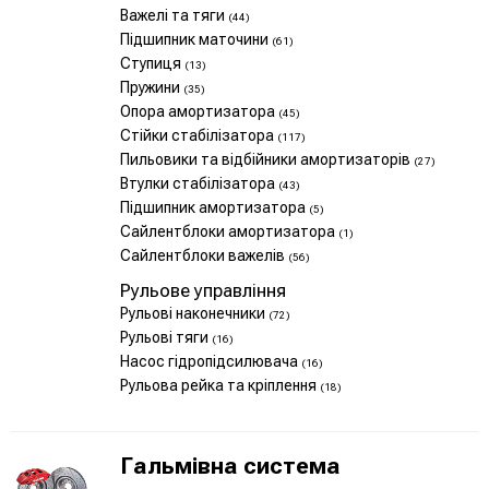
Важелі та тяги
(44)
Підшипник маточини
(61)
Ступиця
(13)
Пружини
(35)
Опора амортизатора
(45)
Стійки стабілізатора
(117)
Пильовики та відбійники амортизаторів
(27)
Втулки стабілізатора
(43)
Підшипник амортизатора
(5)
Сайлентблоки амортизатора
(1)
Сайлентблоки важелів
(56)
Рульове управління
Рульові наконечники
(72)
Рульові тяги
(16)
Насос гідропідсилювача
(16)
Рульова рейка та кріплення
(18)
Гальмівна система