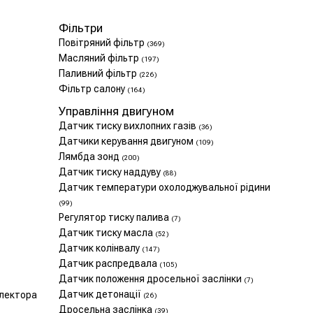
Фільтри
Повітряний фільтр
(369)
Масляний фільтр
(197)
Паливний фільтр
(226)
Фільтр салону
(164)
Управління двигуном
Датчик тиску вихлопних газів
(36)
Датчики керування двигуном
(109)
Лямбда зонд
(200)
Датчик тиску наддуву
(88)
Датчик температури охолоджувальної рідини
(99)
Регулятор тиску палива
(7)
Датчик тиску масла
(52)
Датчик колінвалу
(147)
Датчик распредвала
(105)
Датчик положення дросельної заслінки
(7)
Датчик детонації
олектора
(26)
Дросельна заслінка
(39)