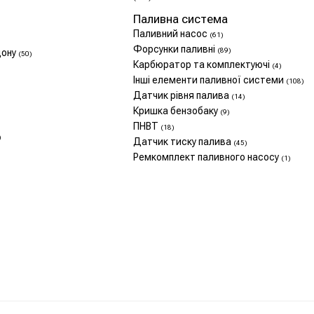
Паливна система
Паливний насос
(61)
Форсунки паливні
(89)
дону
(50)
Карбюратор та комплектуючі
(4)
Інші елементи паливної системи
(108)
Датчик рівня палива
(14)
Кришка бензобаку
(9)
ПНВТ
(18)
)
Датчик тиску палива
(45)
Ремкомплект паливного насосу
(1)