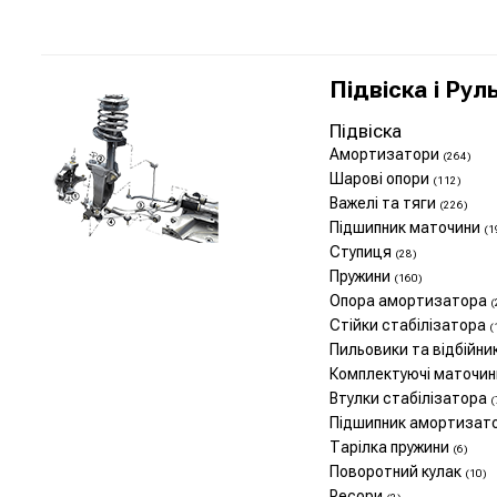
Підвіска і Рул
Підвіска
Амортизатори
(264)
Шарові опори
(112)
Важелі та тяги
(226)
Підшипник маточини
(1
Ступиця
(28)
Пружини
(160)
Опора амортизатора
(
Стійки стабілізатора
(
Пильовики та відбійн
Комплектуючі маточи
Втулки стабілізатора
(
Підшипник амортизат
Тарілка пружини
(6)
Поворотний кулак
(10)
Ресори