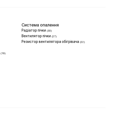
Система опалення
Радіатор пічки
(30)
Вентилятор пічки
(27)
Резистор вентилятора обігрівача
(22)
а
(19)