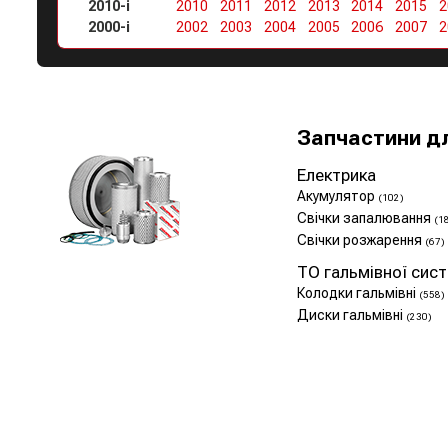
2010-і
2010
2011
2012
2013
2014
2015
2
2000-і
2002
2003
2004
2005
2006
2007
2
Запчастини д
Електрика
Акумулятор
(102)
Свічки запалювання
(1
Свічки розжарення
(67)
ТО гальмівної сис
Колодки гальмівні
(558)
Диски гальмівні
(230)