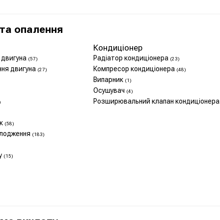
та опалення
Кондиціонер
 двигуна
Радіатор кондиціонера
(57)
(23)
ння двигуна
Компресор кондиціонера
(27)
(48)
Випарник
(1)
Осушувач
(4)
Розширювальний клапан кондиціонер
)
ок
(58)
олодження
(183)
у
(15)