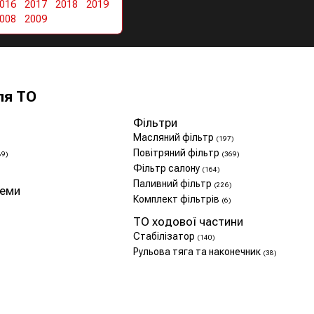
016
2017
2018
2019
008
2009
ля ТО
Фільтри
Масляний фільтр
(197)
Повітряний фільтр
89)
(369)
Фільтр салону
(164)
Паливний фільтр
(226)
теми
Комплект фільтрів
(6)
ТО ходової частини
Стабілізатор
(140)
Рульова тяга та наконечник
(38)