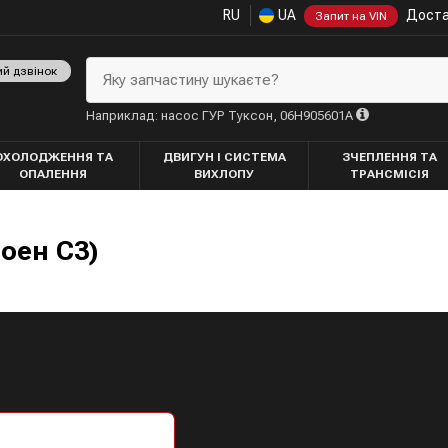
RU
UA
Доста
Запит на VIN
ий дзвінок
Яку запчастину шукаєте?
Наприклад: насос ГУР Туксон, 06H905601A
ОХОЛОДЖЕННЯ ТА
ДВИГУН І СИСТЕМА
ЗЧЕПЛЕННЯ ТА
ОПАЛЕННЯ
ВИХЛОПУ
ТРАНСМІСІЯ
роен С3)