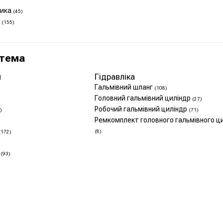
ника
(45)
в
(155)
стема
и
Гідравліка
Гальмівний шланг
(108)
Головний гальмівний циліндр
(27)
Робочий гальмівний циліндр
)
(71)
Ремкомплект головного гальмівного ц
(8)
(172)
к
(93)