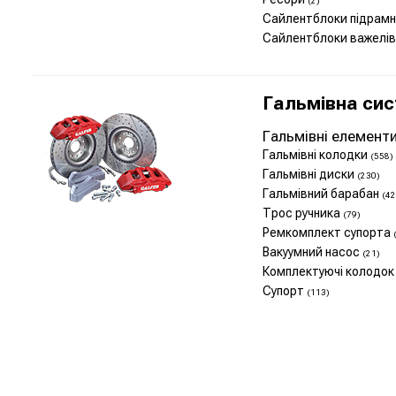
(2)
Сайлентблоки підрам
Сайлентблоки важелі
Гальмівна си
Гальмівні елемент
Гальмівні колодки
(558)
Гальмівні диски
(230)
Гальмівний барабан
(42
Трос ручника
(79)
Ремкомплект супорта
Вакуумний насос
(21)
Комплектуючі колодо
Супорт
(113)