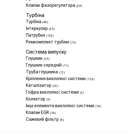
Клапан фазорегулятора
(24)
Турбіна
Турбіна
(46)
Інтеркулер
(25)
Патрубки
(152)
Ремкомплект турбіни
(73)
Система випуску
Глушник
(25)
Глушник середній
(11)
Труба глушника
(12)
Кріплення вихлопної системи
(133)
Каталізатор
(32)
Гофра вихлопної системи
(2)
Колектор
(5)
Інші елементи вихлопної системи
(76)
Клапан EGR
(78)
Сажевий фільтр
(8)