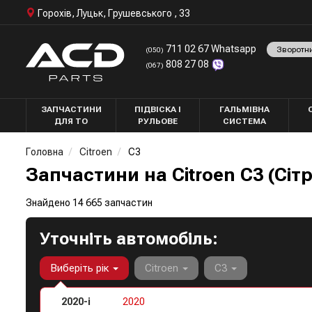
Горохів, Луцьк, Грушевського , 33
711 02 67 Whatsapp
Зворотн
(050)
808 27 08
(067)
ЗАПЧАСТИНИ
ПІДВІСКА І
ГАЛЬМІВНА
ДЛЯ ТО
РУЛЬОВЕ
СИСТЕМА
Головна
Citroen
C3
Запчастини на Citroen C3 (Сіт
Знайдено 14 665 запчастин
Уточніть автомобіль:
Виберіть рік
Citroen
C3
2020-і
2020