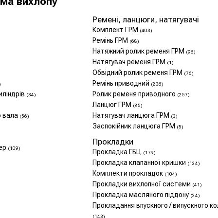
ема вихлопу
Ремені, ланцюги, натягувачі
Комплект ГРМ
(403)
Ремінь ГРМ
(68)
Натяжний ролик ременя ГРМ
(96)
Натягувач ременя ГРМ
(1)
Обвідний ролик ременя ГРМ
(76)
Ремінь приводний
)
(236)
иліндрів
Ролик ременя приводного
(34)
(257)
Ланцюг ГРМ
(85)
о вала
Натягувач ланцюга ГРМ
(56)
(3)
Заспокійник ланцюга ГРМ
(5)
Прокладки
фер
(109)
Прокладка ГБЦ
(179)
Прокладка клапанної кришки
(124)
Комплекти прокладок
(104)
Прокладки вихлопної системи
(41)
Прокладка масляного піддону
(24)
Прокладання впускного / випускного к
(143)