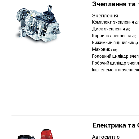
Зчеплення та 
Зчеплення
Комплект зчеплення
(2
Диск зчеплення
(8)
Корзина зчеплення
(3)
Вижимний підшипник
(4
Маховик
(10)
Головний циліндр зче
Робочий циліндр зчеп
Інші елементи зчепле
Електрика та 
Автосвітло