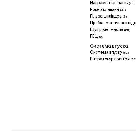
Напрямна клапанів
(25)
Рокер клапана
(37)
Гільза циліндра
(2)
Пробка масляного під
Щуп рівня масла
(80)
ГБЦ
(5)
Система впуска
Система впуску
(52)
Витратомір повітря
(70