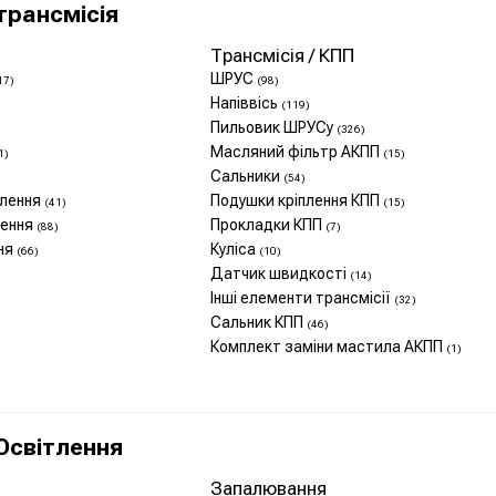
трансмісія
Трансмісія / КПП
ШРУС
17)
(98)
Напіввісь
(119)
Пильовик ШРУСу
(326)
Масляний фільтр АКПП
1)
(15)
Сальники
(54)
плення
Подушки кріплення КПП
(41)
(15)
лення
Прокладки КПП
(88)
(7)
ння
Куліса
(66)
(10)
Датчик швидкості
(14)
Інші елементи трансмісії
(32)
Сальник КПП
(46)
Комплект заміни мастила АКПП
(1)
Освітлення
Запалювання