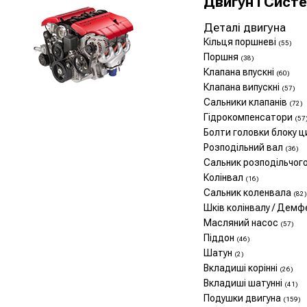
Двигун і Сист
Деталі двигуна
Кільця поршневі
(55)
Поршня
(38)
Клапана впускні
(60)
Клапана випускні
(57)
Сальники клапанів
(72)
Гідрокомпенсатори
(57
Болти головки блоку ц
Розподільний вал
(36)
Сальник розподільчог
Колінвал
(16)
Сальник коленвала
(82)
Шків колінвалу / Дем
Масляний насос
(57)
Піддон
(46)
Шатун
(2)
Вкладиші корінні
(26)
Вкладиші шатунні
(41)
Подушки двигуна
(159)