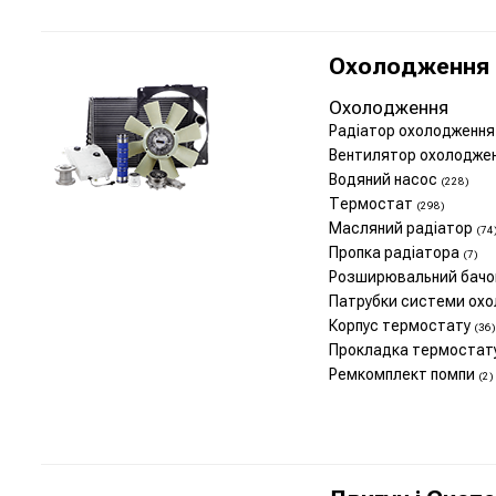
Охолодження 
Охолодження
Радіатор охолодження
Вентилятор охолодже
Водяний насос
(228)
Термостат
(298)
Масляний радіатор
(74
Пропка радіатора
(7)
Розширювальний бач
Патрубки системи ох
Корпус термостату
(36)
Прокладка термостат
Ремкомплект помпи
(2)