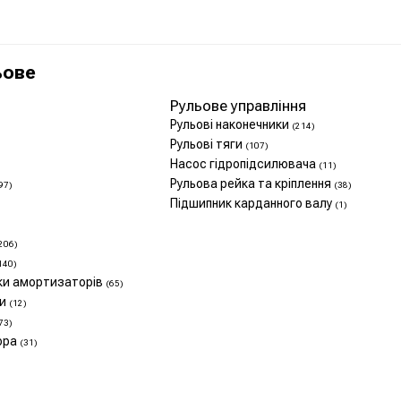
ьове
Рульове управління
Рульові наконечники
(214)
Рульові тяги
(107)
Насос гідропідсилювача
(11)
Рульова рейка та кріплення
97)
(38)
Підшипник карданного валу
(1)
206)
140)
ики амортизаторів
(65)
ни
(12)
73)
ора
(31)