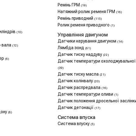
Ремінь ГРМ
(19)
Натяжний ролик ременя ГРМ
(16)
Ремінь приводний
(115)
Ролик ременя приводного
(1)
иліндрів
(10)
Управління двигуном
Датчики керування двигуном
(14)
о вала
(12)
Лямбда зонд
(61)
Датчик тиску наддуву
(22)
фер
(6)
Датчик температури охолоджувальної
(39)
Датчик тиску масла
(21)
Датчик колінвалу
(20)
Датчик распредвала
(16)
Датчик температури оливи
(1)
Датчик положення дросельної заслінк
Датчик детонації
(17)
дону
(8)
Система впуска
Система впуску
(5)