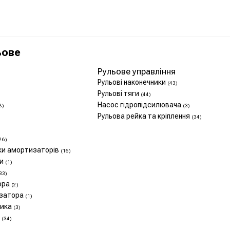
ьове
Рульове управління
Рульові наконечники
(43)
Рульові тяги
(44)
Насос гідропідсилювача
8)
(3)
Рульова рейка та кріплення
(34)
26)
ики амортизаторів
(16)
ни
(1)
33)
ора
(2)
изатора
(1)
ника
(3)
в
(34)