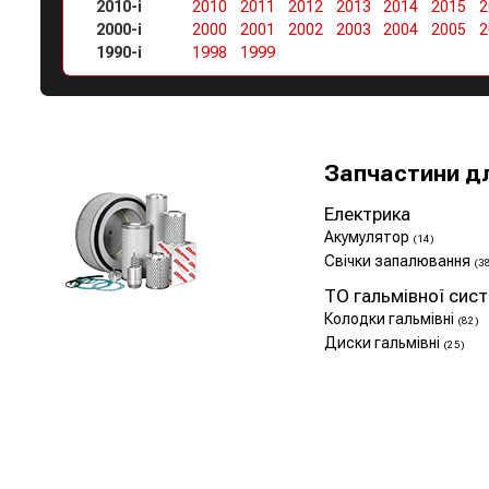
2010-і
2010
2011
2012
2013
2014
2015
2
2000-і
2000
2001
2002
2003
2004
2005
2
1990-і
1998
1999
Запчастини д
Електрика
Акумулятор
(14)
Свічки запалювання
(3
ТО гальмівної сис
Колодки гальмівні
(82)
Диски гальмівні
(25)