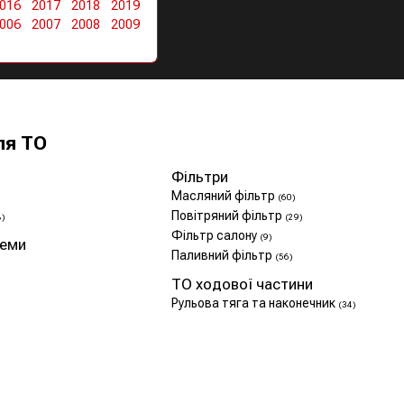
016
2017
2018
2019
006
2007
2008
2009
ля ТО
Фільтри
Масляний фільтр
(60)
Повітряний фільтр
8)
(29)
Фільтр салону
(9)
теми
Паливний фільтр
(56)
ТО ходової частини
Рульова тяга та наконечник
(34)