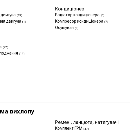
Кондиціонер
 двигуна
Радіатор кондиціонера
(19)
(6)
ння двигуна
Компресор кондиціонера
(1)
(7)
Осушувач
(2)
ок
(22)
олодження
(14)
ема вихлопу
Ремені, ланцюги, натягувачі
Комплект ГРМ
(47)