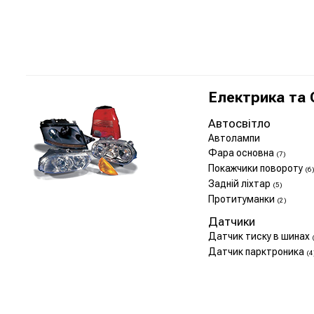
Електрика та 
Автосвітло
Автолампи
Фара основна
(7)
Покажчики повороту
(6
Задній ліхтар
(5)
Протитуманки
(2)
Датчики
Датчик тиску в шинах
Датчик парктроника
(4