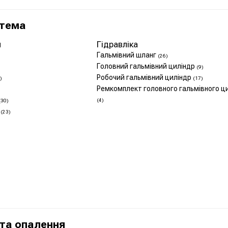
стема
и
Гідравліка
Гальмівний шланг
(26)
Головний гальмівний циліндр
(9)
Робочий гальмівний циліндр
)
(17)
Ремкомплект головного гальмівного ц
(4)
(30)
к
(23)
та опалення