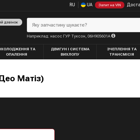
RU
UA
Доста
Запит на VIN
ий дзвінок
Яку запчастину шукаєте?
Наприклад: насос ГУР Туксон, 06H905601A
ОХОЛОДЖЕННЯ ТА
ДВИГУН І СИСТЕМА
ЗЧЕПЛЕННЯ ТА
ОПАЛЕННЯ
ВИХЛОПУ
ТРАНСМІСІЯ
Део Матіз)