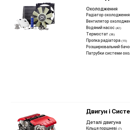
Охолодження
Радіатор охолодження
Вентилятор охолодже
Водяний насос
(42)
Термостат
(38)
Пропка радіатора
(15)
Розширювальний бач
Патрубки системи ох
Двигун і Сист
Деталі двигуна
Кільця поршневі
(7)