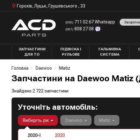
Горохів, Луцьк, Грушевського , 33
711 02 67 Whatsapp
Зворотн
(050)
808 27 08
(067)
ЗАПЧАСТИНИ
ПІДВІСКА І
ГАЛЬМІВНА
ДЛЯ ТО
РУЛЬОВЕ
СИСТЕМА
Головна
Daewoo
Matiz
Запчастини на Daewoo Matiz (
Знайдено 2 722 запчастини
Уточніть автомобіль:
Виберіть рік
Daewoo
Matiz
2020-і
2020