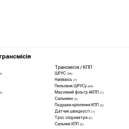
трансмісія
Трансмісія / КПП
ШРУС
0)
(34)
Напіввісь
(7)
Пильовик ШРУСу
(44)
Масляний фільтр АКПП
5)
(1)
Сальники
(3)
Подушки кріплення КПП
(3)
Датчик швидкості
(1)
Трос спідометра
(2)
Сальник КПП
(2)