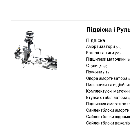
Підвіска і Рул
Підвіска
Амортизатори
(73)
Важелі та тяги
(53)
Підшипник маточини
(6
Ступиця
(5)
Пружини
(18)
Опора амортизатора
(
Пильовики та відбійн
Комплектуючі маточи
Втулки стабілізатора
(
Підшипник амортизат
Сайлентблоки аморт
Сайлентблоки підрам
Сайлентблоки важелі