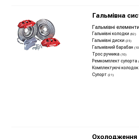
Гальмівна си
Гальмівні елемент
Гальмівні колодки
(82)
Гальмівні диски
(25)
Гальмівний барабан
(10
Трос ручника
(10)
Ремкомплект супорта
Комплектуючі колодо
Супорт
(21)
Охолодження 