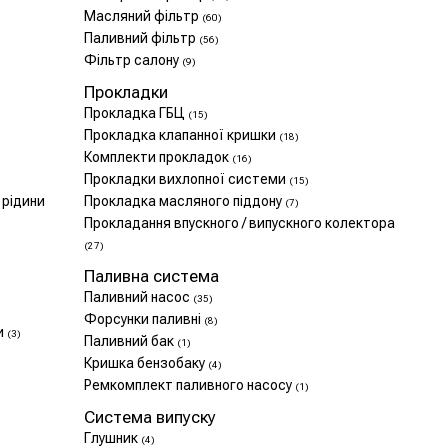
Масляний фільтр
(60)
Паливний фільтр
(56)
Фільтр салону
(9)
Прокладки
Прокладка ГБЦ
(15)
Прокладка клапанної кришки
(18)
Комплекти прокладок
(16)
Прокладки вихлопної системи
(15)
 рідини
Прокладка масляного піддону
(7)
Прокладання впускного / випускного колектора
(27)
Паливна система
Паливний насос
(35)
Форсунки паливні
(8)
и
(3)
Паливний бак
(1)
Кришка бензобаку
(4)
Ремкомплект паливного насосу
(1)
Система випуску
Глушник
(4)