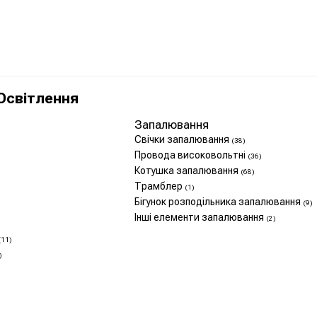
Освітлення
Запалювання
Свічки запалювання
(38)
Провода високовольтні
(36)
Котушка запалювання
)
(68)
Трамблер
(1)
Бігунок розподільника запалювання
(9)
Інші елементи запалювання
(2)
(11)
)