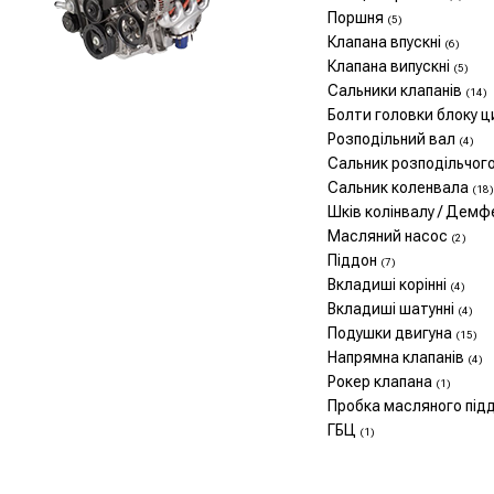
Поршня
(5)
Клапана впускні
(6)
Клапана випускні
(5)
Сальники клапанів
(14)
Болти головки блоку ц
Розподільний вал
(4)
Сальник розподільчог
Сальник коленвала
(18)
Шків колінвалу / Дем
Масляний насос
(2)
Піддон
(7)
Вкладиші корінні
(4)
Вкладиші шатунні
(4)
Подушки двигуна
(15)
Напрямна клапанів
(4)
Рокер клапана
(1)
Пробка масляного під
ГБЦ
(1)