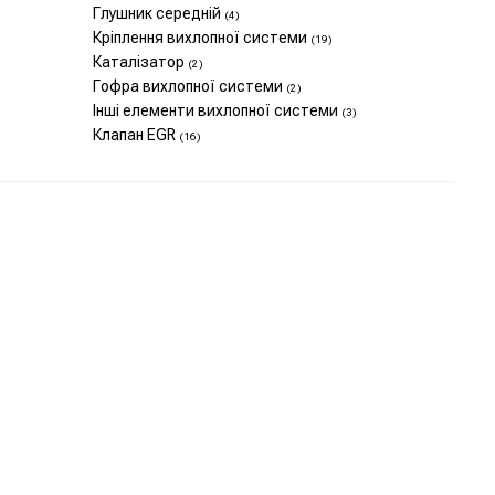
Глушник середній
(4)
Кріплення вихлопної системи
(19)
Каталізатор
(2)
Гофра вихлопної системи
(2)
Інші елементи вихлопної системи
(3)
Клапан EGR
(16)