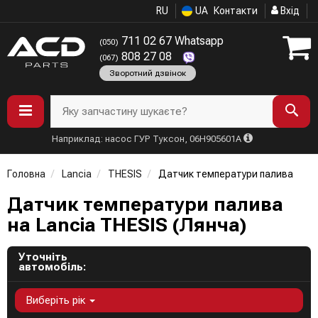
RU
UA
Контакти
Вхід
711 02 67 Whatsapp
(050)
808 27 08
(067)
Зворотний дзвінок
Яку запчастину шукаєте?
Наприклад: насос ГУР Туксон, 06H905601A
Головна
Lancia
THESIS
Датчик температури палива
Датчик температури палива
на Lancia THESIS (Лянча)
Уточніть
автомобіль:
Виберіть рік