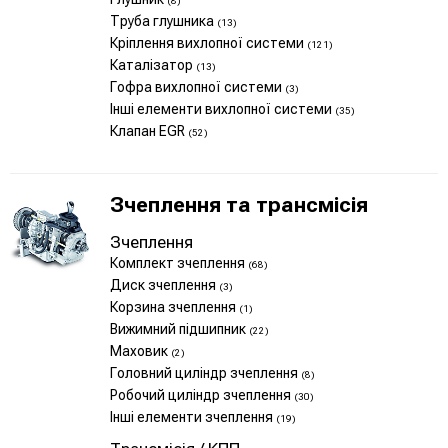
(8)
Труба глушника
(13)
Кріплення вихлопної системи
(121)
Каталізатор
(13)
Гофра вихлопної системи
(3)
Інші елементи вихлопної системи
(35)
Клапан EGR
(52)
Зчеплення та трансмісія
Зчеплення
Комплект зчеплення
(68)
Диск зчеплення
(3)
Корзина зчеплення
(1)
Вижимний підшипник
(22)
Маховик
(2)
Головний циліндр зчеплення
(8)
Робочий циліндр зчеплення
(30)
Інші елементи зчеплення
(19)