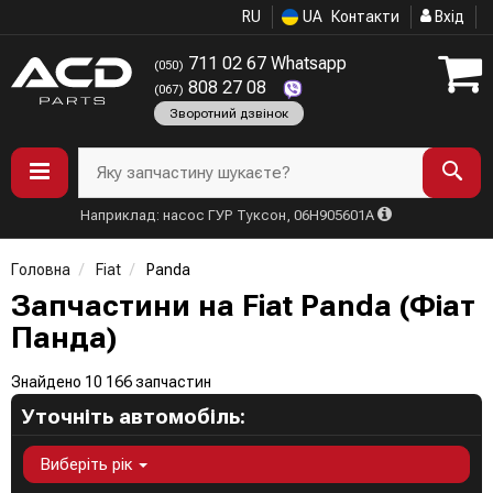
RU
UA
Контакти
Вхід
711 02 67 Whatsapp
(050)
808 27 08
(067)
Зворотний дзвінок
Яку запчастину шукаєте?
Наприклад: насос ГУР Туксон, 06H905601A
Головна
Fiat
Panda
Запчастини на Fiat Panda (Фіат
Панда)
Знайдено 10 166 запчастин
Уточніть автомобіль:
Виберіть рік