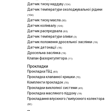
Датчик тиску наддуву
(124)
Датчик температури охолоджувальної рідини
(104)
Датчик тиску масла
(50)
Датчик колінвалу
(126)
Датчик распредвала
(93)
Датчик температури оливи
(3)
Датчик положення дросельної заслінки
(19)
Датчик детонації
(18)
Дросельна заслінка
(19)
Клапан фазорегулятора
(11)
Прокладки
Прокладка ГБЦ
(65)
Прокладка клапанної кришки
(70)
Комплекти прокладок
(70)
Прокладки вихлопної системи
(45)
Прокладка масляного піддону
(19)
Прокладання впускного / випускного колектора
(92)