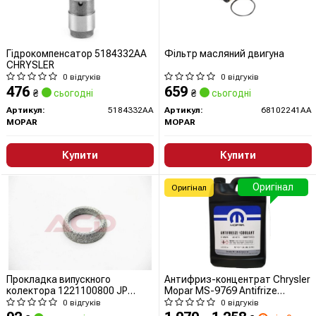
Гідрокомпенсатор 5184332AA
Фільтр масляний двигуна
CHRYSLER
0 відгуків
0 відгуків
476
659
₴
сьогодні
₴
сьогодні
Артикул:
5184332AA
Артикул:
68102241AA
MOPAR
MOPAR
Купити
Купити
Оригінал
Оригінал
Прокладка випускного
Антифриз-концентрат Chrysler
колектора 1221100800 JP
Mopar MS-9769 Antifrize
GROUP (QUINTON HAZELL)
Coolant, 3,785 л. червоний
0 відгуків
0 відгуків