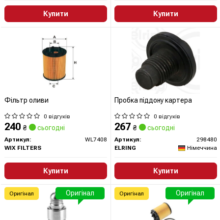
Купити
Купити
Фільтр оливи
Пробка піддону картера
0 відгуків
0 відгуків
240
267
₴
сьогодні
₴
сьогодні
Артикул:
WL7408
Артикул:
298480
WIX FILTERS
ELRING
Німеччина
Купити
Купити
Оригінал
Оригінал
Оригінал
Оригінал