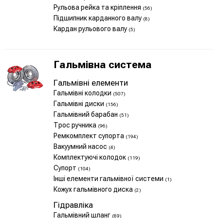
Рульова рейка та кріплення
(56)
Підшипник карданного валу
(8)
Кардан рульового валу
(5)
Гальмівна система
Гальмівні елементи
Гальмівні колодки
(507)
Гальмівні диски
(156)
Гальмівний барабан
(51)
Трос ручника
(96)
Ремкомплект супорта
(194)
Вакуумний насос
(4)
Комплектуючі колодок
(119)
Супорт
(104)
Інші елементи гальмівної системи
(1)
Кожух гальмівного диска
(2)
Гідравліка
Гальмівний шланг
(89)