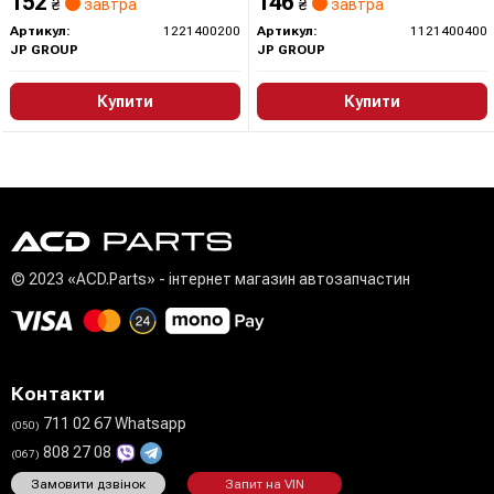
152
146
₴
завтра
₴
завтра
Артикул:
1221400200
Артикул:
1121400400
JP GROUP
JP GROUP
Купити
Купити
© 2023 «ACD.Parts» - інтернет магазин автозапчастин
Контакти
711 02 67 Whatsapp
(050)
808 27 08
(067)
Замовити дзвінок
Запит на VIN