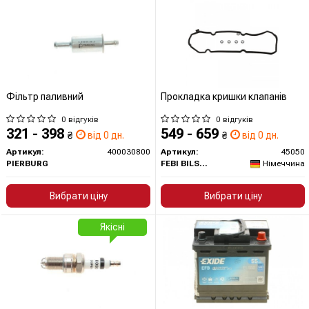
Фільтр паливний
Прокладка кришки клапанів
0 відгуків
0 відгуків
321 - 398
549 - 659
₴
від 0 дн.
₴
від 0 дн.
Артикул:
400030800
Артикул:
45050
PIERBURG
FEBI BILSTEIN
Німеччина
Вибрати ціну
Вибрати ціну
Якісні