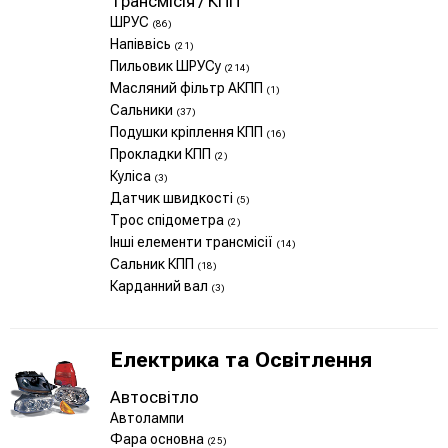
Трансмісія / КПП
ШРУС
(86)
Напіввісь
(21)
Пильовик ШРУСу
(214)
Масляний фільтр АКПП
(1)
Сальники
(37)
Подушки кріплення КПП
(16)
Прокладки КПП
(2)
Куліса
(3)
Датчик швидкості
(5)
Трос спідометра
(2)
Інші елементи трансмісії
(14)
Сальник КПП
(18)
Карданний вал
(3)
Електрика та Освітлення
Автосвітло
Автолампи
Фара основна
(25)