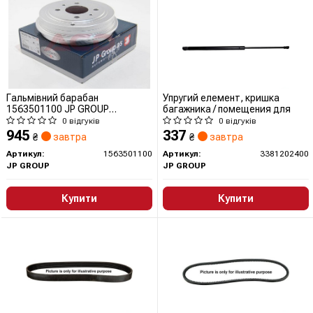
Гальмівний барабан
Упругий елемент, кришка
1563501100 JP GROUP
багажника / помещения для
(QUINTON HAZELL)
0 відгуків
0 відгуків
945
337
₴
завтра
₴
завтра
Артикул:
1563501100
Артикул:
3381202400
JP GROUP
JP GROUP
Купити
Купити