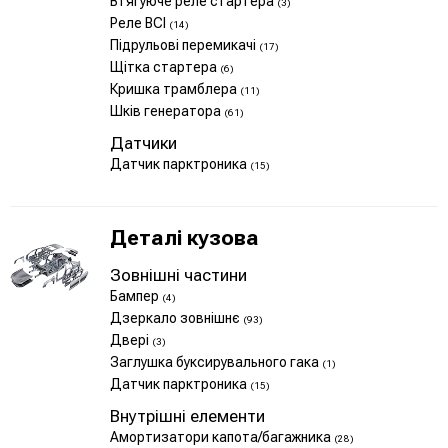
Втягуюче реле стартера
(3)
Реле ВСІ
(14)
Підрульові перемикачі
(17)
Щітка стартера
(6)
Кришка трамблера
(11)
Шків генератора
(61)
Датчики
Датчик парктроника
(15)
Деталі кузова
Зовнішні частини
Бампер
(4)
Дзеркало зовнішнє
(93)
Двері
(3)
Заглушка буксирувального гака
(1)
Датчик парктроника
(15)
Внутрішні елементи
Амортизатори капота/багажника
(28)