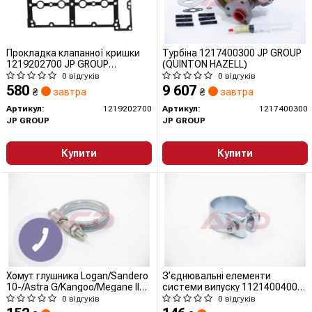
Прокладка клапанної кришки
Турбіна 1217400300 JP GROUP
1219202700 JP GROUP
(QUINTON HAZELL)
(QUINTON HAZELL)
0 відгуків
0 відгуків
580
9 607
₴
завтра
₴
завтра
Артикул:
1219202700
Артикул:
1217400300
JP GROUP
JP GROUP
Купити
Купити
Хомут глушника Logan/Sandero
З’єднювальні елементи
10-/Astra G/Kangoo/Megane II
системи випуску 1121400400
(49,1mm)
JP GROUP (QUINTON HAZELL)
0 відгуків
0 відгуків