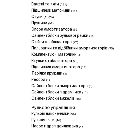
Важелі та тяги
(121)
Підшипник маточини
(144)
Ступиця
(28)
Пружини
(67)
Опора амортизатора
(55)
Сайлентблоки рульової рейки
(1)
Стійки стабілізатора
(92)
Пильовики та відбійники амортизаторів
(75)
Комплектуючі маточини
(2)
Втулки стабілізатора
(40)
Підшипник амортизатора
(14)
Тарілка пружини
(3)
Ресори
(1)
Сайлентблоки амортизатора
(3)
Сайлентблоки підрамника
(11)
Сайлентблоки важелів
(68)
Рульове управління
Рульові наконечники
(96)
Рульові тяги
(44)
Насос гідропідсилювача
(4)