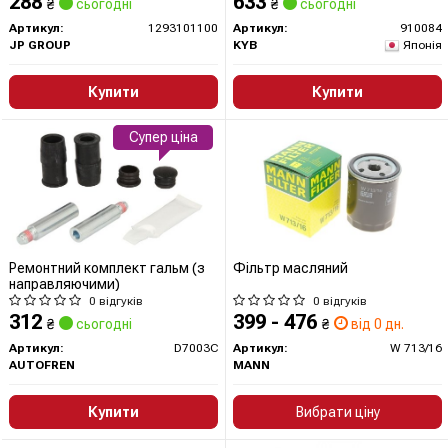
288
633
₴
сьогодні
₴
сьогодні
Артикул:
1293101100
Артикул:
910084
JP GROUP
KYB
Японія
Купити
Купити
Супер ціна
Ремонтний комплект гальм (з
Фільтр масляний
направляючими)
0 відгуків
0 відгуків
312
399 - 476
₴
сьогодні
₴
від 0 дн.
Артикул:
D7003C
Артикул:
W 713/16
AUTOFREN
MANN
Купити
Вибрати ціну