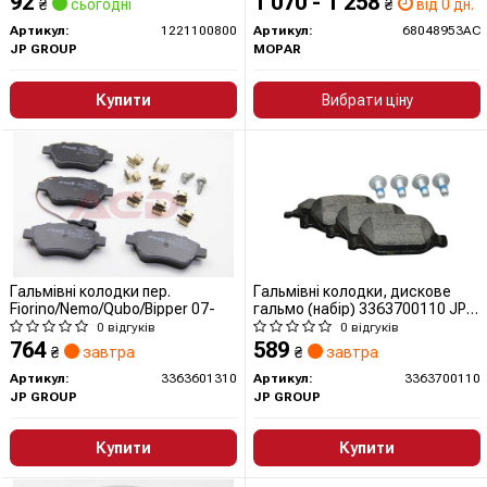
92
1 070 - 1 258
₴
сьогодні
₴
від 0 дн.
Артикул:
1221100800
Артикул:
68048953AC
JP GROUP
MOPAR
Купити
Вибрати ціну
Гальмівні колодки пер.
Гальмівні колодки, дискове
Fiorino/Nemo/Qubo/Bipper 07-
гальмо (набір) 3363700110 JP
GROUP (QUINTON HAZELL)
0 відгуків
0 відгуків
764
589
₴
завтра
₴
завтра
Артикул:
3363601310
Артикул:
3363700110
JP GROUP
JP GROUP
Купити
Купити