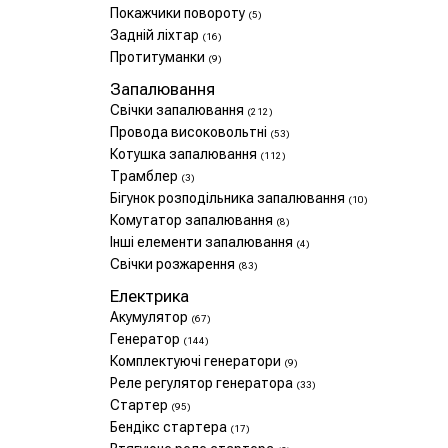
Покажчики повороту
(5)
Задній ліхтар
(16)
Протитуманки
(9)
Запалювання
Свічки запалювання
(212)
Провода високовольтні
(53)
Котушка запалювання
(112)
Трамблер
(3)
Бігунок розподільника запалювання
(10)
Комутатор запалювання
(8)
Інші елементи запалювання
(4)
Свічки розжарення
(83)
Електрика
Акумулятор
(67)
Генератор
(144)
Комплектуючі генератори
(9)
Реле регулятор генератора
(33)
Стартер
(95)
Бендікс стартера
(17)