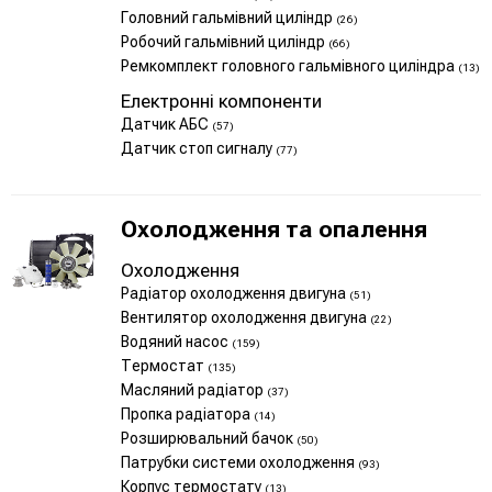
Головний гальмівний циліндр
(26)
Робочий гальмівний циліндр
(66)
Ремкомплект головного гальмівного циліндра
(13)
Електронні компоненти
Датчик АБС
(57)
Датчик стоп сигналу
(77)
Охолодження та опалення
Охолодження
Радіатор охолодження двигуна
(51)
Вентилятор охолодження двигуна
(22)
Водяний насос
(159)
Термостат
(135)
Масляний радіатор
(37)
Пропка радіатора
(14)
Розширювальний бачок
(50)
Патрубки системи охолодження
(93)
Корпус термостату
(13)