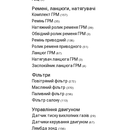
Ремені, ланцюги, натягувачі
Комплект ГРМ
(157)
Ремінь ГРМ
(35)
Натяжний ролик ременя ГРМ
(39)
Обвідний ролик ременя ГРМ
(3)
Ремінь приводний
(138)
Ролик ременя приводного
(51)
Ланцюг ГРМ
(67)
Натягувач ланцюга ГРМ
(3)
Заспокійник ланцюга ГРМ
(4)
Фільтри
Повітряний фільтр
(272)
Масляний фільтр
(370)
Паливний фільтр
(256)
Фільтр салону
(113)
Управління двигуном
Датчик тиску вихлопних газів
(29)
Датчики керування двигуном
(67)
Лямбда зонд
(156)