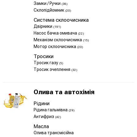
Замки / Ручки
(38)
Склопідйомник
(20)
Система склоочисника
Двірники
(191)
Насос бачка омивача
(22)
Механізм склоочисника
(15)
Мотор склоочисника
(20)
Тросики
Тросик газу
(5)
Тросик зчеплення
(32)
Олива та автохімія
Рідини
Рідина гальмівна
(29)
Антифриз
(42)
Масла
Олива трансмісійна