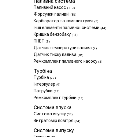
Паливна система
Паливний насос
(110)
Форсунки паливні
(38)
Карбюратор та комплектуючі
(5)
Інші елементи паливної системи
(44)
Кришка бензобаку
(12)
ПНВТ
(2)
Датчик температури палива
(2)
Датчик тиску палива
(18)
Ремкомплект паливного насосу
(3)
Турбіна
Турбіна
(22)
Інтеркулер
(9)
Патрубки
(33)
Ремкомплект турбіни
(27)
Система впуска
Система впуску
(33)
Витратомір повітря
(54)
Система випуску
Глушник