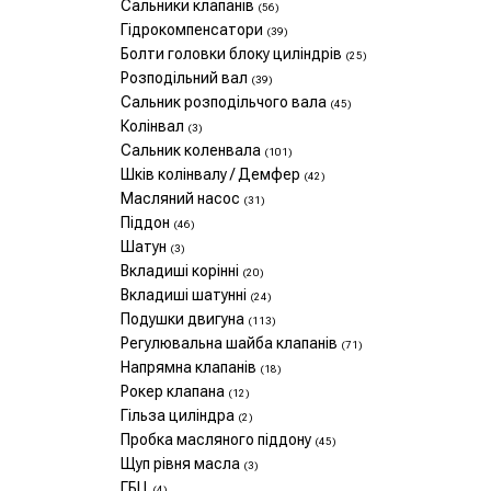
Сальники клапанів
(56)
Гідрокомпенсатори
(39)
Болти головки блоку циліндрів
(25)
Розподільний вал
(39)
Сальник розподільчого вала
(45)
Колінвал
(3)
Сальник коленвала
(101)
Шків колінвалу / Демфер
(42)
Масляний насос
(31)
Піддон
(46)
Шатун
(3)
Вкладиші корінні
(20)
Вкладиші шатунні
(24)
Подушки двигуна
(113)
Регулювальна шайба клапанів
(71)
Напрямна клапанів
(18)
Рокер клапана
(12)
Гільза циліндра
(2)
Пробка масляного піддону
(45)
Щуп рівня масла
(3)
ГБЦ
(4)