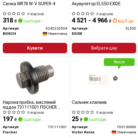
Свічка WR78 W-V SUPER-4
Акумулятор EL550 EXIDE
0 відгуків
0 відгуків
318
4 521 - 4 966
₴
сьогодні
₴
від 0 дн.
Артикул:
0242232504
Артикул:
EL550
BOSCH
Німеччина
EXIDE
Купити
Вибрати ціну
Якісні
Нарізна пробка, масляний
Сальник клапанів
піддон 731111001 FISCHER
AUTOMOTIVE ONE
0 відгуків
0 відгуків
197
25
₴
сьогодні
₴
сьогодні
Артикул:
731111001
Артикул:
703130600
Fischer
Victor Reinz
Німеччина