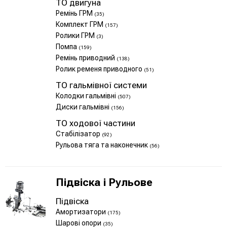
ТО двигуна
Ремінь ГРМ
(35)
Комплект ГРМ
(157)
Ролики ГРМ
(3)
Помпа
(159)
Ремінь приводний
(138)
Ролик ременя приводного
(51)
ТО гальмівної системи
Колодки гальмівні
(507)
Диски гальмівні
(156)
ТО ходової частини
Стабілізатор
(92)
Рульова тяга та наконечник
(56)
Підвіска і Рульове
Підвіска
Амортизатори
(175)
Шарові опори
(35)