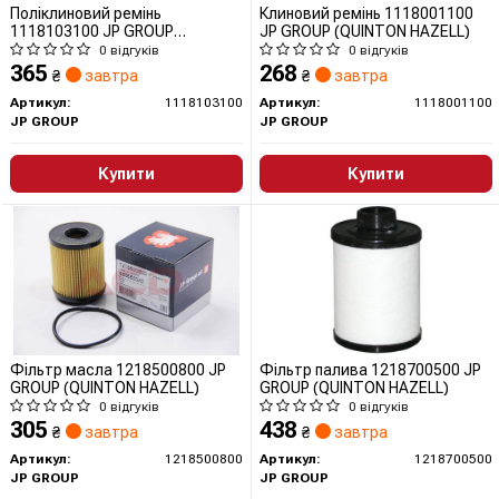
Поліклиновий ремінь
Клиновий ремінь 1118001100
1118103100 JP GROUP
JP GROUP (QUINTON HAZELL)
(QUINTON HAZELL)
0 відгуків
0 відгуків
365
268
₴
завтра
₴
завтра
Артикул:
1118103100
Артикул:
1118001100
JP GROUP
JP GROUP
Купити
Купити
Фільтр масла 1218500800 JP
Фільтр палива 1218700500 JP
GROUP (QUINTON HAZELL)
GROUP (QUINTON HAZELL)
0 відгуків
0 відгуків
305
438
₴
завтра
₴
завтра
Артикул:
1218500800
Артикул:
1218700500
JP GROUP
JP GROUP