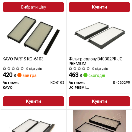
Вибрати ціну
Купити
KAVO PARTS KC-6103
Фільтр салону B40302PR JC
PREMIUM
0 відгуків
0 відгуків
420
463
₴
завтра
₴
сьогодні
Артикул:
KC-6103
Артикул:
B40302PR
KAVO
JC PREMIUM
Купити
Купити