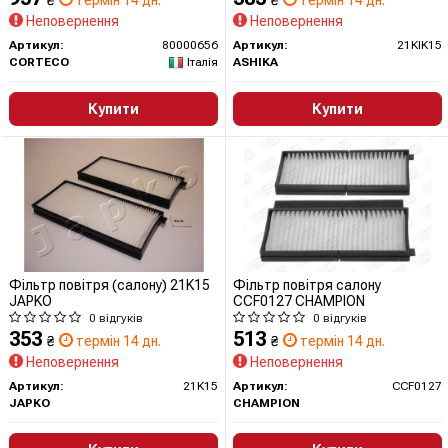
₴
термін 14 дн.
₴
термін 14 дн.
Неповернення
Неповернення
Артикул:
80000656
Артикул:
21KIK15
CORTECO
Італія
ASHIKA
Купити
Купити
Фільтр повітря (салону) 21K15
Фільтр повітря салону
JAPKO
CCF0127 CHAMPION
0 відгуків
0 відгуків
353
513
₴
термін 14 дн.
₴
термін 14 дн.
Неповернення
Неповернення
Артикул:
21K15
Артикул:
CCF0127
JAPKO
CHAMPION