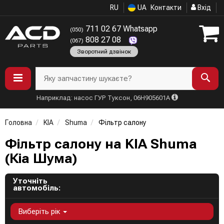
RU
UA
Контакти
Вхід
711 02 67 Whatsapp
(050)
808 27 08
(067)
Зворотний дзвінок
Яку запчастину шукаєте?
Наприклад: насос ГУР Туксон, 06H905601A
Головна
KIA
Shuma
Фільтр салону
Фільтр салону на KIA Shuma
(Кіа Шума)
Уточніть
автомобіль:
Виберіть рік