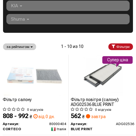
KIA
Shuma
1 - 10 из 10
за рейтингом
Фільтри
Супер ціна
Фільтр салону
Фільтр повітря (салону)
ADG02536 BLUE PRINT
0 відгуків
0 відгуків
808 - 992
562
₴
від 0 дн.
₴
завтра
Артикул:
80000404
Артикул:
ADG02536
CORTECO
Італія
BLUE PRINT