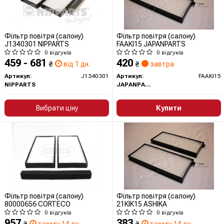
Фільтр повітря (салону)
Фільтр повітря (салону)
J1340301 NIPPARTS
FAAKI15 JAPANPARTS
0 відгуків
0 відгуків
459 - 681
420
₴
від 1 дн.
₴
завтра
Артикул:
J1340301
Артикул:
FAAKI15
NIPPARTS
JAPANPARTS
Вибрати ціну
Купити
Фільтр повітря (салону)
Фільтр повітря (салону)
80000656 CORTECO
21KIK15 ASHIKA
0 відгуків
0 відгуків
957
383