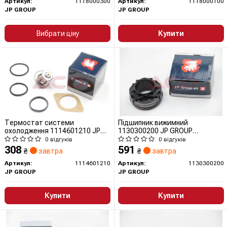
Артикул:
1118000300
Артикул:
1118000100
JP GROUP
JP GROUP
Вибрати ціну
Купити
Термостат системи
Підшипник вижимний
охолодження 1114601210 JP
1130300200 JP GROUP
GROUP (QUINTON HAZELL)
(QUINTON HAZELL)
0 відгуків
0 відгуків
308
591
₴
завтра
₴
завтра
Артикул:
1114601210
Артикул:
1130300200
JP GROUP
JP GROUP
Купити
Купити