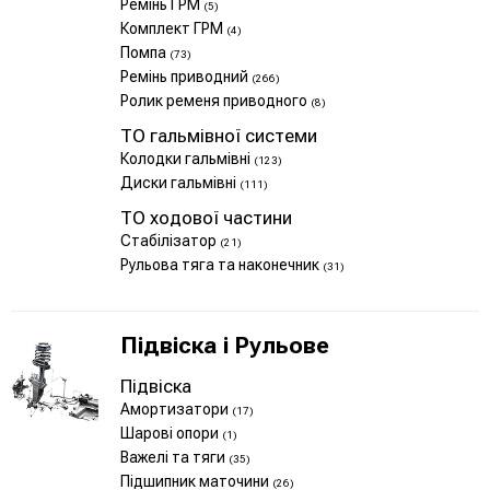
Ремінь ГРМ
(5)
Комплект ГРМ
(4)
Помпа
(73)
Ремінь приводний
(266)
Ролик ременя приводного
(8)
ТО гальмівної системи
Колодки гальмівні
(123)
Диски гальмівні
(111)
ТО ходової частини
Стабілізатор
(21)
Рульова тяга та наконечник
(31)
Підвіска і Рульове
Підвіска
Амортизатори
(17)
Шарові опори
(1)
Важелі та тяги
(35)
Підшипник маточини
(26)