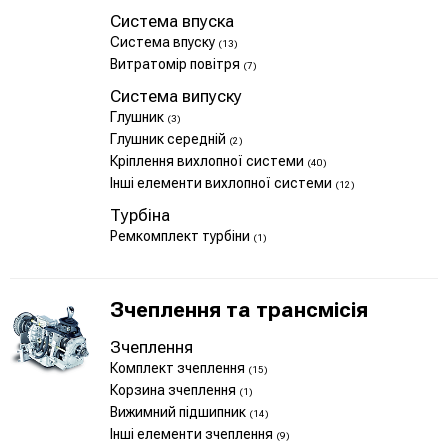
Система впуска
Система впуску
(13)
Витратомір повітря
(7)
Система випуску
Глушник
(3)
Глушник середній
(2)
Кріплення вихлопної системи
(40)
Інші елементи вихлопної системи
(12)
Турбіна
Ремкомплект турбіни
(1)
Зчеплення та трансмісія
Зчеплення
Комплект зчеплення
(15)
Корзина зчеплення
(1)
Вижимний підшипник
(14)
Інші елементи зчеплення
(9)