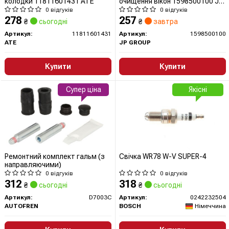
колодки 11811601431 ATE
очищення вікон 1598500100 JP
GROUP (QUINTON HAZELL)
0 відгуків
0 відгуків
278
257
₴
сьогодні
₴
завтра
Артикул:
11811601431
Артикул:
1598500100
ATE
JP GROUP
Купити
Купити
Супер ціна
Якісні
Ремонтний комплект гальм (з
Свічка WR78 W-V SUPER-4
направляючими)
0 відгуків
0 відгуків
312
318
₴
сьогодні
₴
сьогодні
Артикул:
D7003C
Артикул:
0242232504
AUTOFREN
BOSCH
Німеччина