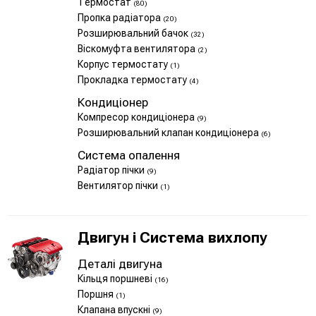
Термостат
(80)
Пропка радіатора
(20)
Розширювальний бачок
(32)
Віскомуфта вентилятора
(2)
Корпус термостату
(1)
Прокладка термостату
(4)
Кондиціонер
Компресор кондиціонера
(9)
Розширювальний клапан кондиціонера
(6)
Система опалення
Радіатор пічки
(9)
Вентилятор пічки
(1)
Двигун і Система вихлопу
Деталі двигуна
Кільця поршневі
(16)
Поршня
(1)
Клапана впускні
(9)