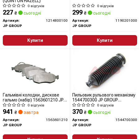
(QUINTON HAZELL)
0 відгуків
0 відгуків
227
299
₴
сьогодні
₴
сьогодні
Артикул:
1214800100
Артикул:
1190201000
JP GROUP
JP GROUP
Купити
Купити
Гальмівні колодки, дискове
Пильовик рульового механізму
гальмо (набір) 1563601210 JP
1544700300 JP GROUP
GROUP (QUINTON HAZELL)
(QUINTON HAZELL)
0 відгуків
0 відгуків
941
370
₴
завтра
₴
сьогодні
Артикул:
1563601210
Артикул:
1544700300
JP GROUP
JP GROUP