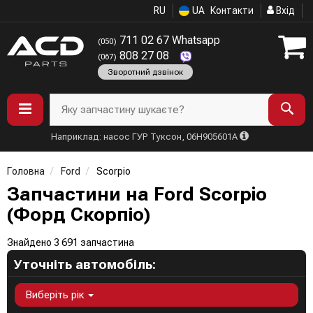
RU
UA
Контакти
Вхід
711 02 67 Whatsapp
(050)
808 27 08
(067)
Зворотний дзвінок
Яку запчастину шукаєте?
Наприклад: насос ГУР Туксон, 06H905601A
Головна
Ford
Scorpio
Запчастини на Ford Scorpio
(Форд Скорпіо)
Знайдено 3 691 запчастина
Уточніть автомобіль:
Виберіть рік