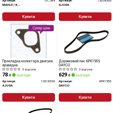
Артикул:
OC 384
Артикул:
13034300
MAHLE / KNECHT
AJUSA
Купити
Купити
Супер ціна
Прокладка колектора двигуна
Доріжковий пас 6PK1955
арамідна
DAYCO
0 відгуків
0 відгуків
78
629
₴
сьогодні
₴
сьогодні
Артикул:
13018500
Артикул:
6PK1955
AJUSA
DAYCO
Купити
Купити