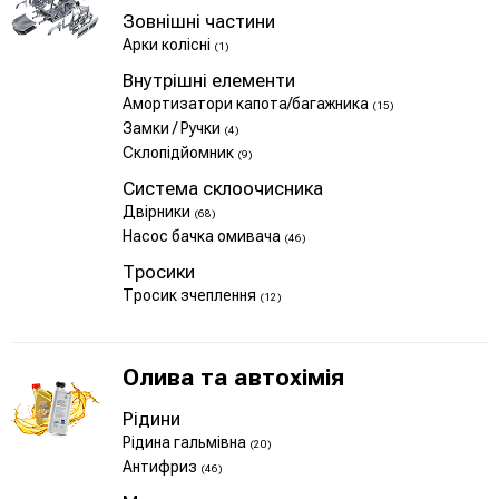
Зовнішні частини
Арки колісні
(1)
Внутрішні елементи
Амортизатори капота/багажника
(15)
Замки / Ручки
(4)
Склопідйомник
(9)
Система склоочисника
Двірники
(68)
Насос бачка омивача
(46)
Тросики
Тросик зчеплення
(12)
Олива та автохімія
Рідини
Рідина гальмівна
(20)
Антифриз
(46)