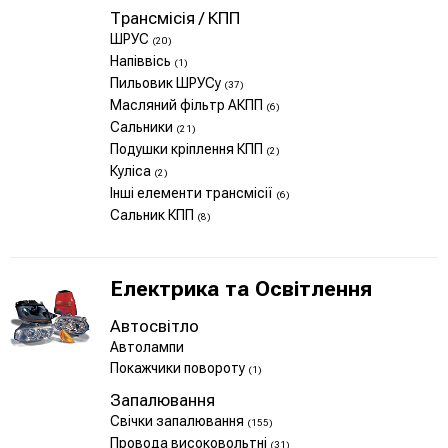
Трансмісія / КПП
ШРУС
(20)
Напіввісь
(1)
Пильовик ШРУСу
(37)
Масляний фільтр АКПП
(6)
Сальники
(21)
Подушки кріплення КПП
(2)
Куліса
(2)
Інші елементи трансмісії
(6)
Сальник КПП
(8)
Електрика та Освітлення
Автосвітло
Автолампи
Покажчики повороту
(1)
Запалювання
Свічки запалювання
(155)
Провода високовольтні
(31)