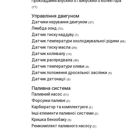
Прокладання впускного / випускного колектора
(77)
Управління двигуном
Датчики керування двигуном
(37)
Лямбда зонд
(72)
Датчик тиску наддуву
(7)
Датчик температури охолоджувальної рідини
(68)
Датчик тиску масла
(26)
Датчик колінвалу
(13)
Датчик распредвала
(30)
Датчик температури оливи
(4)
Датчик положення дросельної заслінки
(5)
Датчик детонації
(5)
Паливна система
Паливний насос
(51)
Форсунки паливні
(2)
Карбюратор та комплектуючі
(2)
Інші елементи паливної системи
(2)
Кришка бензобаку
(5)
Ремкомплект паливного насосу
(2)