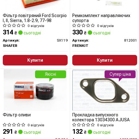
Фільтр повітряний Ford Scorpio
Ремкомплект направляючих
I, II, Sierra, 1.8-2.9, 77-98
супорта
0 відгуків
0 відгуків
314
330
₴
сьогодні
₴
сьогодні
Артикул:
SX119
Артикул:
812001
SHAFER
FRENKIT
Купити
Купити
Якісні
Супер ціна
Фільтр оливи
Прокладка випускного
колектора 13034300 AJUSA
0 відгуків
0 відгуків
291
132
₴
сьогодні
₴
сьогодні