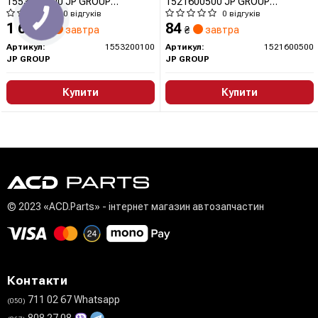
1553200100 JP GROUP
1521600500 JP GROUP
(QUINTON HAZELL)
(QUINTON HAZELL)
0 відгуків
0 відгуків
1 604
84
₴
завтра
₴
завтра
Артикул:
1553200100
Артикул:
1521600500
JP GROUP
JP GROUP
Купити
Купити
© 2023 «ACD.Parts» - інтернет магазин автозапчастин
Контакти
711 02 67 Whatsapp
(050)
808 27 08