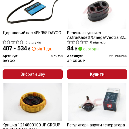
Доріжковий пас 4PK958 DAYCO
Резинка глушника
Astra/Kadett/Omega/Vectra 82-
02
0 відгуків
0 відгуків
407 - 534
84
₴
від 1 дн.
₴
сьогодні
Артикул:
4PK958
Артикул:
1221600600
DAYCO
JP GROUP
Вибрати ціну
Купити
Кришка 1214800100 JP GROUP
Регулятор напруги генератора