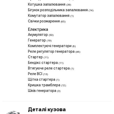
Котушка запалювання
(39)
Бігунок розподільника запалювання
(14)
Комутатор запалювання
(1)
Свічки розжарення
(65)
Електрика
Акумулятор
(50)
Генератор
(19)
Комплектуючі генератори
(8)
Реле регулятор генератора
(46)
Стартер
(11)
Бендікс стартера
(11)
Втягуюче реле стартера
(1)
Реле ВСІ
(13)
Щітка стартера
(1)
Кришка трамблера
(12)
Шків генератора
(3)
Деталі кузова