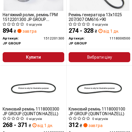
Натяжний ролик, ремінь ГРМ
Ремінь генератора 13x1025
1512201300 JP GROUP
207/307 OM616 >90
(QUINTON HAZELL)
0 відгуків
0 відгуків
894
274 - 328
₴
завтра
₴
від 1 дн.
Артикул:
1512201300
Артикул:
1118006500
JP GROUP
JP GROUP
Купити
Вибрати ціну
Клиновий ремінь 1118000300
Клиновий ремінь 1118000100
JP GROUP (QUINTON HAZELL)
JP GROUP (QUINTON HAZELL)
0 відгуків
0 відгуків
268 - 371
312
₴
від 1 дн.
₴
завтра