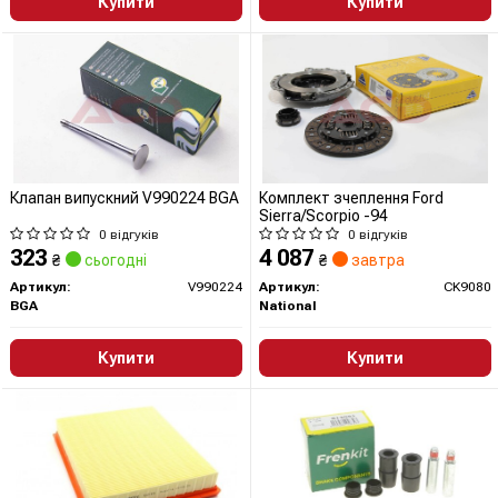
Купити
Купити
Клапан випускний V990224 BGA
Комплект зчеплення Ford
Sierra/Scorpio -94
0 відгуків
0 відгуків
323
4 087
₴
сьогодні
₴
завтра
Артикул:
V990224
Артикул:
CK9080
BGA
National
Купити
Купити