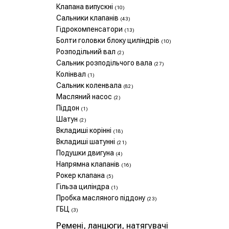
Клапана випускні
(10)
Сальники клапанів
(43)
Гідрокомпенсатори
(13)
Болти головки блоку циліндрів
(10)
Розподільний вал
(2)
Сальник розподільчого вала
(27)
Колінвал
(1)
Сальник коленвала
(82)
Масляний насос
(2)
Піддон
(1)
Шатун
(2)
Вкладиші корінні
(18)
Вкладиші шатунні
(21)
Подушки двигуна
(4)
Напрямна клапанів
(16)
Рокер клапана
(5)
Гільза циліндра
(1)
Пробка масляного піддону
(23)
ГБЦ
(3)
Ремені, ланцюги, натягувачі