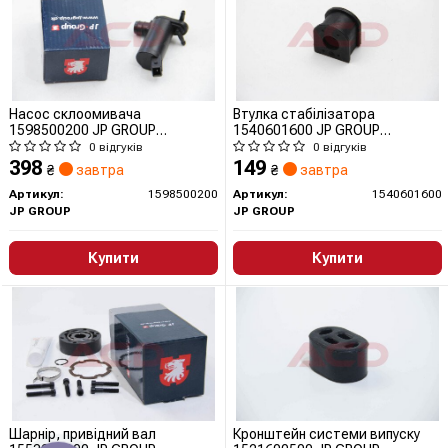
Насос склоомивача
Втулка стабілізатора
1598500200 JP GROUP
1540601600 JP GROUP
(QUINTON HAZELL)
(QUINTON HAZELL)
0 відгуків
0 відгуків
398
149
₴
завтра
₴
завтра
Артикул:
1598500200
Артикул:
1540601600
JP GROUP
JP GROUP
Купити
Купити
Шарнір, привідний вал
Кронштейн системи випуску