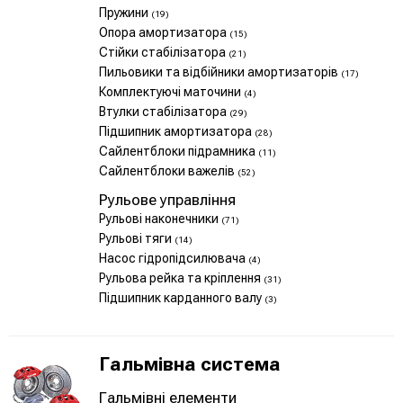
Пружини
(19)
Опора амортизатора
(15)
Стійки стабілізатора
(21)
Пильовики та відбійники амортизаторів
(17)
Комплектуючі маточини
(4)
Втулки стабілізатора
(29)
Підшипник амортизатора
(28)
Сайлентблоки підрамника
(11)
Сайлентблоки важелів
(52)
Рульове управління
Рульові наконечники
(71)
Рульові тяги
(14)
Насос гідропідсилювача
(4)
Рульова рейка та кріплення
(31)
Підшипник карданного валу
(3)
Гальмівна система
Гальмівні елементи