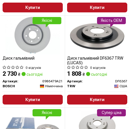
Купити
Купити
Якісні
Якість OEM
Диск гальмівний
Диск гальмівний DF6367 TRW
(LUCAS)
0 відгуків
0 відгуків
2 730
1 808
₴
сьогодні
₴
сьогодні
Артикул:
0986479A21
Артикул:
DF6367
BOSCH
Німеччина
TRW
США
Купити
Купити
Якісні
Супер ціна