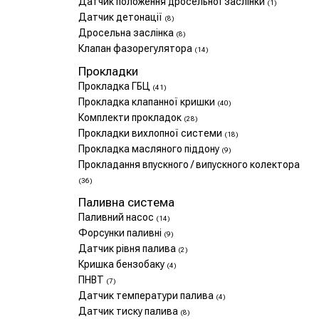
Датчик положення дросельної заслінки
(1)
Датчик детонації
(8)
Дросельна заслінка
(8)
Клапан фазорегулятора
(14)
Прокладки
Прокладка ГБЦ
(41)
Прокладка клапанної кришки
(40)
Комплекти прокладок
(28)
Прокладки вихлопної системи
(18)
Прокладка масляного піддону
(9)
Прокладання впускного / випускного колектора
(36)
Паливна система
Паливний насос
(14)
Форсунки паливні
(9)
Датчик рівня палива
(2)
Кришка бензобаку
(4)
ПНВТ
(7)
Датчик температури палива
(4)
Датчик тиску палива
(8)