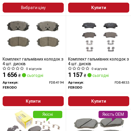
Вибрати ціну
Купити
Комплект гальмівних колодок з
Комплект гальмівних колодок з
4 шт. дисків
4 шт. дисків
0 відгуків
0 відгуків
1 656
1 157
₴
сьогодні
₴
сьогодні
Артикул:
FDB4194
Артикул:
FDB4833
FERODO
FERODO
Купити
Купити
Якісні
Якість OEM