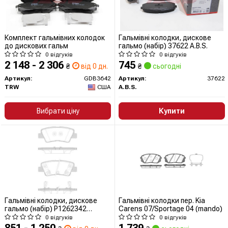
Комплект гальмівних колодок
Гальмівні колодки, дискове
до дискових гальм
гальмо (набір) 37622 A.B.S.
0 відгуків
0 відгуків
2 148 - 2 306
745
₴
від 0 дн.
₴
сьогодні
Артикул:
GDB3642
Артикул:
37622
TRW
США
A.B.S.
Вибрати ціну
Купити
Гальмівні колодки, дискове
Гальмівні колодки пер. Kia
гальмо (набір) P1262342
Carens 07/Sportage 04 (mando)
WOKING
0 відгуків
0 відгуків