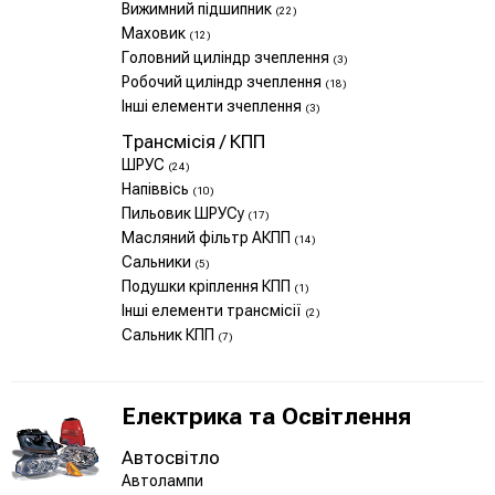
Вижимний підшипник
(22)
Маховик
(12)
Головний циліндр зчеплення
(3)
Робочий циліндр зчеплення
(18)
Інші елементи зчеплення
(3)
Трансмісія / КПП
ШРУС
(24)
Напіввісь
(10)
Пильовик ШРУСу
(17)
Масляний фільтр АКПП
(14)
Сальники
(5)
Подушки кріплення КПП
(1)
Інші елементи трансмісії
(2)
Сальник КПП
(7)
Електрика та Освітлення
Автосвітло
Автолампи