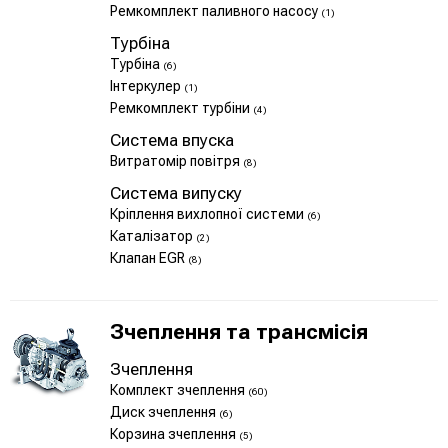
Ремкомплект паливного насосу
(1)
Турбіна
Турбіна
(6)
Інтеркулер
(1)
Ремкомплект турбіни
(4)
Система впуска
Витратомір повітря
(8)
Система випуску
Кріплення вихлопної системи
(6)
Каталізатор
(2)
Клапан EGR
(8)
Зчеплення та трансмісія
Зчеплення
Комплект зчеплення
(60)
Диск зчеплення
(6)
Корзина зчеплення
(5)