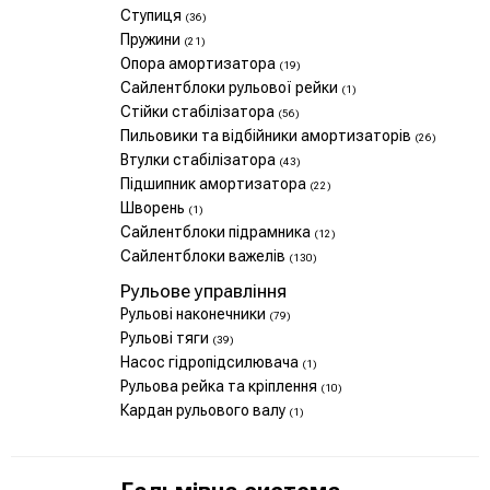
Ступиця
(36)
Пружини
(21)
Опора амортизатора
(19)
Сайлентблоки рульової рейки
(1)
Стійки стабілізатора
(56)
Пильовики та відбійники амортизаторів
(26)
Втулки стабілізатора
(43)
Підшипник амортизатора
(22)
Шворень
(1)
Сайлентблоки підрамника
(12)
Сайлентблоки важелів
(130)
Рульове управління
Рульові наконечники
(79)
Рульові тяги
(39)
Насос гідропідсилювача
(1)
Рульова рейка та кріплення
(10)
Кардан рульового валу
(1)