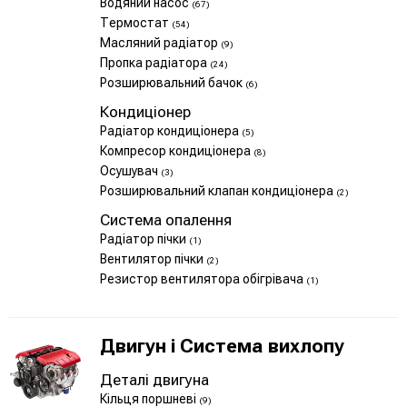
Водяний насос
(67)
Термостат
(54)
Масляний радіатор
(9)
Пропка радіатора
(24)
Розширювальний бачок
(6)
Кондиціонер
Радіатор кондиціонера
(5)
Компресор кондиціонера
(8)
Осушувач
(3)
Розширювальний клапан кондиціонера
(2)
Система опалення
Радіатор пічки
(1)
Вентилятор пічки
(2)
Резистор вентилятора обігрівача
(1)
Двигун і Система вихлопу
Деталі двигуна
Кільця поршневі
(9)