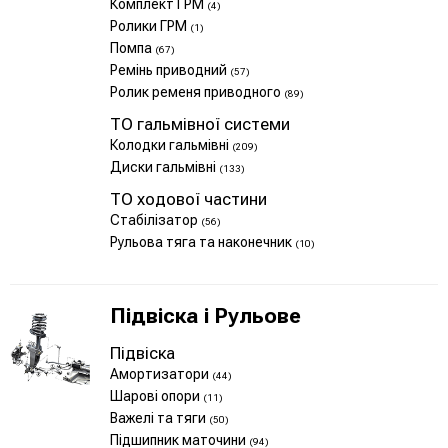
Комплект ГРМ
(4)
Ролики ГРМ
(1)
Помпа
(67)
Ремінь приводний
(57)
Ролик ременя приводного
(89)
ТО гальмівної системи
Колодки гальмівні
(209)
Диски гальмівні
(133)
ТО ходової частини
Стабілізатор
(56)
Рульова тяга та наконечник
(10)
Підвіска і Рульове
Підвіска
Амортизатори
(44)
Шарові опори
(11)
Важелі та тяги
(50)
Підшипник маточини
(94)