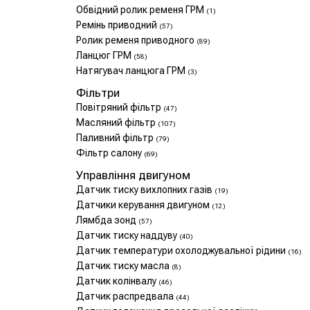
Обвідний ролик ременя ГРМ
(1)
Ремінь приводний
(57)
Ролик ременя приводного
(89)
Ланцюг ГРМ
(58)
Натягувач ланцюга ГРМ
(3)
Фільтри
Повітряний фільтр
(47)
Масляний фільтр
(107)
Паливний фільтр
(79)
Фільтр салону
(69)
Управління двигуном
Датчик тиску вихлопних газів
(19)
Датчики керування двигуном
(12)
Лямбда зонд
(57)
Датчик тиску наддуву
(40)
Датчик температури охолоджувальної рідини
(16)
Датчик тиску масла
(8)
Датчик колінвалу
(46)
Датчик распредвала
(44)