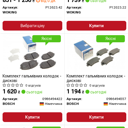
851 - 1 250
1 739
₴
від 0 дн.
₴
сьогодні
Артикул:
P12623.42
Артикул:
P12023.22
WOKING
WOKING
Вибрати ціну
Купити
Якісні
Якісні
Комплект гальмівних колодок -
Комплект гальмівних колодок -
дискові
дискові
0 відгуків
0 відгуків
1 620
1 194
₴
сьогодні
₴
сьогодні
Артикул:
0986494422
Артикул:
0986494557
BOSCH
Німеччина
BOSCH
Німеччина
Купити
Купити