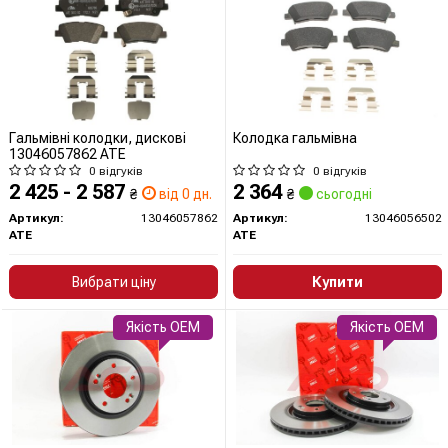
Гальмівні колодки, дискові
Колодка гальмівна
13046057862 ATE
0 відгуків
0 відгуків
2 425 - 2 587
2 364
₴
від 0 дн.
₴
сьогодні
Артикул:
13046057862
Артикул:
13046056502
ATE
ATE
Вибрати ціну
Купити
Якість OEM
Якість OEM