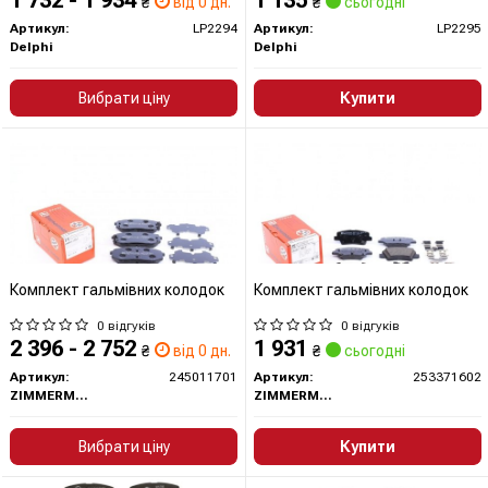
1 732 - 1 934
1 135
₴
від 0 дн.
₴
сьогодні
Артикул:
LP2294
Артикул:
LP2295
Delphi
Delphi
Вибрати ціну
Купити
Комплект гальмівних колодок
Комплект гальмівних колодок
0 відгуків
0 відгуків
2 396 - 2 752
1 931
₴
від 0 дн.
₴
сьогодні
Артикул:
245011701
Артикул:
253371602
ZIMMERMANN
ZIMMERMANN
Вибрати ціну
Купити