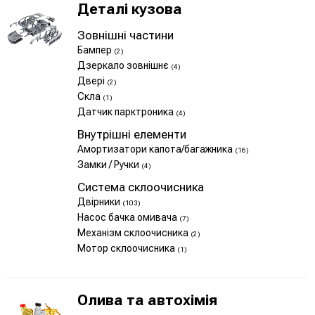
Деталі кузова
Зовнішні частини
Бампер
(2)
Дзеркало зовнішнє
(4)
Двері
(2)
Скла
(1)
Датчик парктроника
(4)
Внутрішні елементи
Амортизатори капота/багажника
(16)
Замки / Ручки
(4)
Система склоочисника
Двірники
(103)
Насос бачка омивача
(7)
Механізм склоочисника
(2)
Мотор склоочисника
(1)
Олива та автохімія