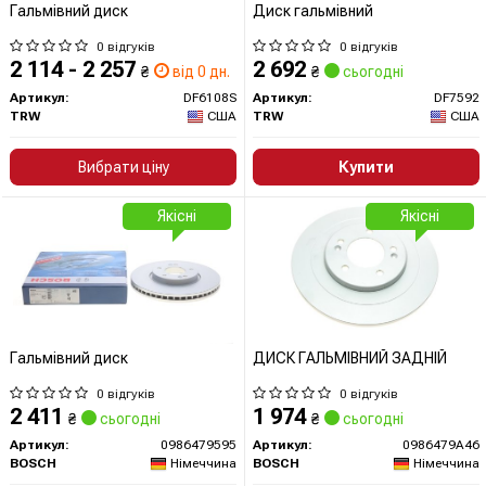
Гальмівний диск
Диск гальмівний
0 відгуків
0 відгуків
2 114 - 2 257
2 692
₴
від 0 дн.
₴
сьогодні
Артикул:
DF6108S
Артикул:
DF7592
TRW
США
TRW
США
Вибрати ціну
Купити
Якісні
Якісні
Гальмівний диск
ДИСК ГАЛЬМIВНИЙ ЗАДНIЙ
0 відгуків
0 відгуків
2 411
1 974
₴
сьогодні
₴
сьогодні
Артикул:
0986479595
Артикул:
0986479A46
BOSCH
Німеччина
BOSCH
Німеччина