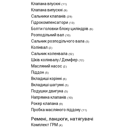
Клапана впускні
(11)
Клапана випускні
(9)
Сальники клапанів
(29)
Гідрокомпенсатори
(13)
Болти головки блоку циліндрів
(8)
Розподільний вал
(10)
Сальник розподільчого вала
(5)
Колінвал
(2)
Сальник коленвала
(52)
Шків колінвалу / Демфер
(12)
Масляний насос
(2)
Піддон
(5)
Вкладиші корінні
(6)
Вкладиші шатунні
(5)
Подушки двигуна
(5)
Напрямна клапанів
(10)
Рокер клапана
(9)
Пробка масляного піддону
(11)
Ремені, ланцюги, натягувачі
Комплект ГРМ
(4)