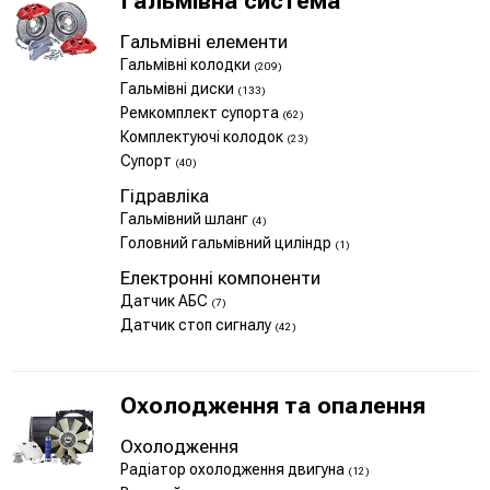
Гальмівна система
Гальмівні елементи
Гальмівні колодки
(209)
Гальмівні диски
(133)
Ремкомплект супорта
(62)
Комплектуючі колодок
(23)
Супорт
(40)
Гідравліка
Гальмівний шланг
(4)
Головний гальмівний циліндр
(1)
Електронні компоненти
Датчик АБС
(7)
Датчик стоп сигналу
(42)
Охолодження та опалення
Охолодження
Радіатор охолодження двигуна
(12)