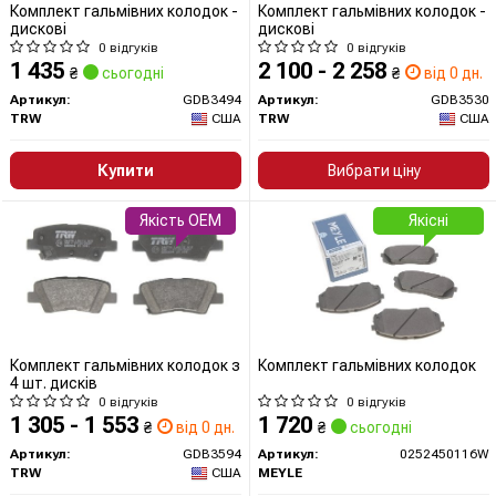
Комплект гальмівних колодок -
Комплект гальмівних колодок -
дискові
дискові
0 відгуків
0 відгуків
1 435
2 100 - 2 258
₴
сьогодні
₴
від 0 дн.
Артикул:
GDB3494
Артикул:
GDB3530
TRW
США
TRW
США
Купити
Вибрати ціну
Якість OEM
Якісні
Комплект гальмівних колодок з
Комплект гальмівних колодок
4 шт. дисків
0 відгуків
0 відгуків
1 305 - 1 553
1 720
₴
від 0 дн.
₴
сьогодні
Артикул:
GDB3594
Артикул:
0252450116W
TRW
США
MEYLE