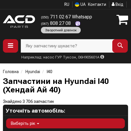
RU
UA
Контакти
Вхід
711 02 67 Whatsapp
(050)
808 27 08
(067)
Зворотний дзвінок
Яку запчастину шукаєте?
Наприклад: насос ГУР Туксон, 06H905601A
Головна
Hyundai
I40
Запчастини на Hyundai I40
(Хендай Ай 40)
Знайдено 3 706 запчастин
Уточніть автомобіль:
Виберіть рік